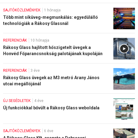
SAJTÓKÖZLEMÉNYEK
1 hónapja
Több mint síküveg-megmunkálás: egyedülálló
technológiák a Rákosy Glassnál
REFERENCIÁK
10 hónapja
Rákosy Glass hajlított hőszigetelt üvegek a
Honvéd Főparancsnokság palotájának kupoláján
REFERENCIÁK
3 éve
Rákosy Glass üvegek az M3 metró Arany János
utcai megállójánál
ÚJ SEGÉDLETEK
4 éve
Új funkciókkal bővült a Rákosy Glass weboldala
SAJTÓKÖZLEMÉNYEK
6 éve