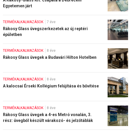
A Rákosy-Glass Kft. csapata a Debreceni
Egyetemen járt
TERMÉKALKALMAZÁSOK
7 éve
Rákosy Glass üvegszerkezetek az új reptéri
épületben
TERMÉKALKALMAZÁSOK
8 éve
Rákosy Glass üvegek a Budavári Hilton Hotelben
TERMÉKALKALMAZÁSOK
8 éve
A kalocsai Érseki Kollégium felújítása és bővítése
TERMÉKALKALMAZÁSOK
8 éve
Rákosy Glass üvegek a 4-es Metró vonalán, 3.
rész: üvegből készült várakozó- és jelzőtáblák