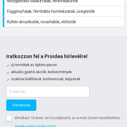
Mozgatható válaszfalak, térelválasztók
Függönyfalak, fémhálós homlokzatok, üvegtetők
Kültéri árnyékolók, rovarhálók, előtetők
Iratkozzon fel a Proidea hírlevélre!
új termékek az építési piacon
aktuális gyártói akciók, kedvezmények
szakmai kiállítások, konferenciák, képzések
Feliratkozás
Elmúltam 16 éves, és hozzájárulok az e-mail címem kezeléséhez.
Adatkezelési tájékoztató