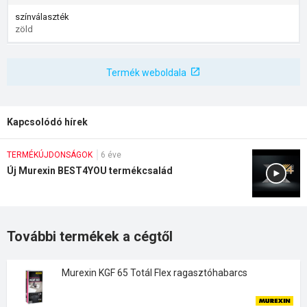
színválaszték
zöld
Termék weboldala
Kapcsolódó hírek
TERMÉKÚJDONSÁGOK
6 éve
Új Murexin BEST4YOU termékcsalád
További termékek a cégtől
Murexin KGF 65 Totál Flex ragasztóhabarcs