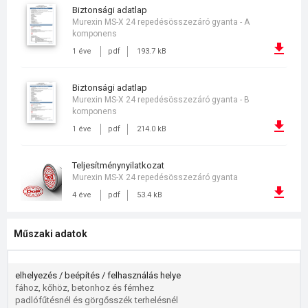
biztonsági adatlap
Murexin MS-X 24 repedésösszezáró gyanta - A
komponens
1 éve
pdf
193.7 kB
biztonsági adatlap
Murexin MS-X 24 repedésösszezáró gyanta - B
komponens
1 éve
pdf
214.0 kB
teljesítménynyilatkozat
Murexin MS-X 24 repedésösszezáró gyanta
4 éve
pdf
53.4 kB
Műszaki adatok
elhelyezés / beépítés / felhasználás helye
fához, kőhöz, betonhoz és fémhez
padlófűtésnél és görgősszék terhelésnél