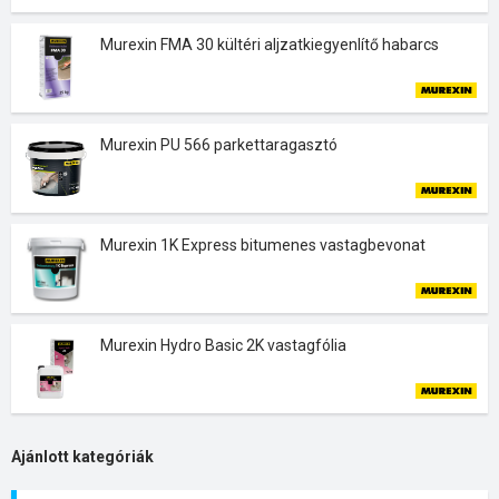
Murexin FMA 30 kültéri aljzatkiegyenlítő habarcs
Murexin PU 566 parkettaragasztó
Murexin 1K Express bitumenes vastagbevonat
Murexin Hydro Basic 2K vastagfólia
Ajánlott kategóriák