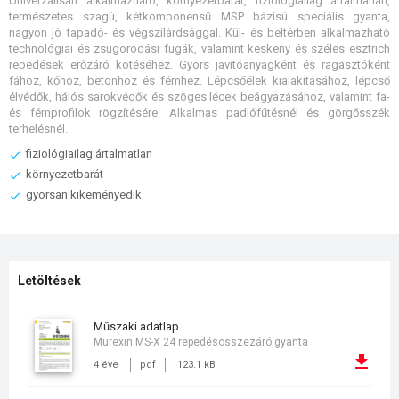
Univerzálisan alkalmazható, környezetbarát, fiziológiailag ártalmatlan,
természetes szagú, kétkomponensű MSP bázisú speciális gyanta,
nagyon jó tapadó- és végszilárdsággal. Kül- és beltérben alkalmazható
technológiai és zsugorodási fugák, valamint keskeny és széles esztrich
repedések erőzáró kötéséhez. Gyors javítóanyagként és ragasztóként
fához, kőhöz, betonhoz és fémhez. Lépcsőélek kialakításához, lépcső
élvédők, hálós sarokvédők és szöges lécek beágyazásához, valamint fa-
és fémprofilok rögzítésére. Alkalmas padlófűtésnél és görgősszék
terhelésnél.
fiziológiailag ártalmatlan
környezetbarát
gyorsan kikeményedik
Letöltések
műszaki adatlap
Murexin MS-X 24 repedésösszezáró gyanta
4 éve
pdf
123.1 kB