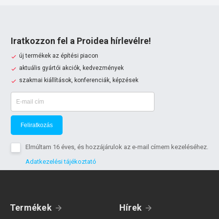
Iratkozzon fel a Proidea hírlevélre!
új termékek az építési piacon
aktuális gyártói akciók, kedvezmények
szakmai kiállítások, konferenciák, képzések
Feliratkozás
Elmúltam 16 éves, és hozzájárulok az e-mail címem kezeléséhez.
Adatkezelési tájékoztató
Termékek
Hírek