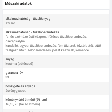
Műszaki adatok
alkalmazhatóság - tüzelőanyag
szilárd
alkalmazhatóság - tüzelőberendezés
fa- és széntüzelésű központi fűtéses tüzelőberendezés,
cserépkályha
kandalló, egyedi tüzelőberendezés, fém tűzterek, tűztérbetét, sütő
faelgázosító tüzelőberendezés, pellet készülék, kemence
anyag
kerámia (béléscső)
garancia [év]
33
hőszigetelés anyaga
ásványgyapot
kéménykürtő átmérő (Ø) [cm]
16,18, 20 (belső átmérő)