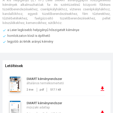
A kis helyigényű (0,1 m²) Leier SMART ásványgyapot hőszigetelésű
kémények alkalmazhatóak fa- és széntüzelésű központi fűtéses
tüzelőberendezésekhez, cserépkályhákhoz, vízteres cserépkályhákhoz,
kandallókhoz, egyedi tüzelőberendezésekhez, fém tűzterekhez,
tűztérbetétekhez, faelgázosító tüzelőberendezésekhez, pellet
készülékekhez, kemencékhez, sütőkhöz.
a Leier legkisebb helyigényű hőszigetelt kéménye
homlokzaton kívül is építhető
legjobb ár/érték arányú kémény
Letöltések
SMART kéményrendszer
általános termékismertető
2 éve
pdf
517.1 kB
SMART kéményrendszer
műszaki adatlap