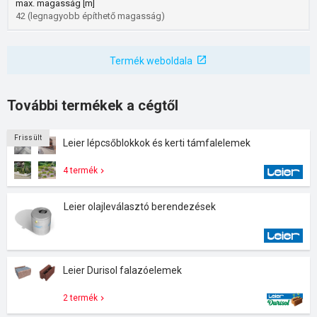
max. magasság [m]
42 (legnagyobb építhető magasság)
Termék weboldala
További termékek a cégtől
Frissült
Leier lépcsőblokkok és kerti támfalelemek
4 termék
Leier olajleválasztó berendezések
Leier Durisol falazóelemek
2 termék