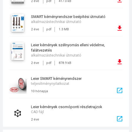
2 éve
pdf
417.0 kB
SMART kéményrendszer beépítési útmutató
alkalmazástechnikai útmutató
2 éve
pdf
1.3 MB
Leier kémények szélnyomás elleni védelme,
falátvezetés
alkalmazástechnikai útmutató
2 éve
pdf
878.9 kB
Leier SMART kéményrendszer
teljesítménynyilatkozat
10 hónapja
Leier kémények csomóponti részletrajzok
CAD fájl
2 éve