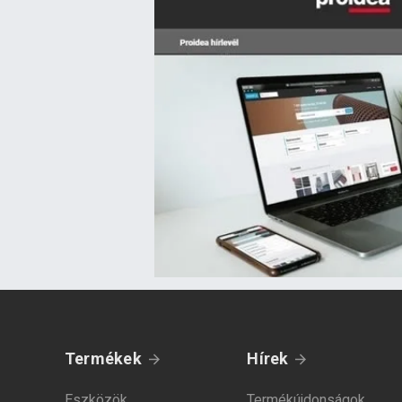
Termékek
Hírek
Eszközök
Termékújdonságok