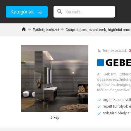
Kategóriák
Épületgépészet
Csaptelepek, szaniterek, higiéniai ren
Termékcsalád:
G
A Geberit Citter
összetéveszthetetl
építész és designer,
időtlen eleganciáva
organikusan ível
rejtett túlfolyók
sok tárolóhely a
6 kép