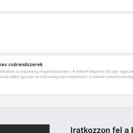
éses csőrendszerek
ti előnyben az alapanyag megválasztásakor. A Geberit Mapress réz igen egysze
sztás nélkül gyorsan és biztonságosan kialakítható. A Geberit rézből kizáróla
Iratkozzon fel a 