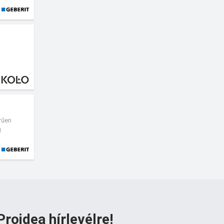
rűen
g
Proidea hírlevélre!