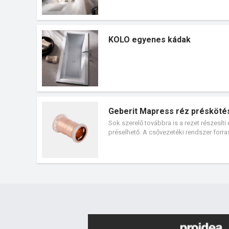
KOLO egyenes kádak
Geberit Mapress réz présköt
Sok szerelő továbbra is a rezet részesí
préselhető. A csővezetéki rendszer forra
idomokat kínál.