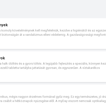
ények
omoly követelménynek kell megfelelniük, kezdve a higiéniától és az egysze
t biztonságán át a vandalizmus elleni védelemig. A gazdaságossági megfon
a napi használat során. A Geberit lehetővé teszi olyan megoldások tervezését
ödési szempontból is a különböző közforgalmú vizesblokkok igényeihez igazí
yok
a halk öblítés és a gyors töltés. A legújabb fejlesztés a speciális, könnyen ke
ezelő tabletta tartályba juttatását gyorsan, és egyszerűen. A víztakarékos
víztartályok tökéletesen felkészültek a természeti erőforrásokat kímélő jövőr
nikus, mégis nagyon érzelmes formáival győz meg. Ez egy természetes, jó érz
ra csábít a hétköznapok nyüzsgése elől. A myDay viszont nemcsak optikaila