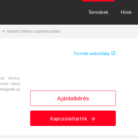
Termékek
Hírek
Geberit Citterio szanitercsalád
Termék weboldala
al ötvözi,
neves olasz
etiségnek az
Ajánlatkérés
Kapcsolattartók