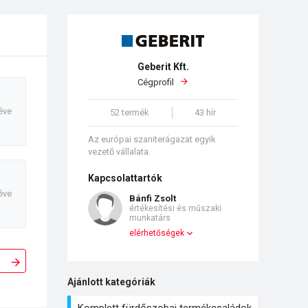
Geberit Kft.
Cégprofil
éve
52 termék
43 hír
Az európai szaniterágazat egyik
vezető vállalata.
Kapcsolattartók
éve
Bánfi Zsolt
értékesítési és műszaki
munkatárs
elérhetőségek
Ajánlott kategóriák
Komplett fürdőszobai termékcsaládok