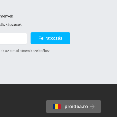
ezmények
iák, képzések
Feliratkozás
lok az e-mail címem kezeléséhez.
proidea.ro