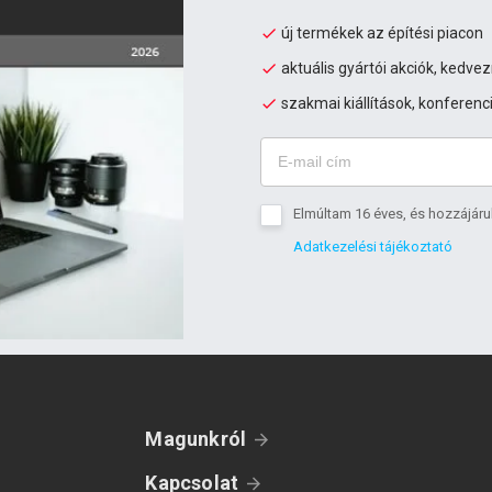
új termékek az építési piacon
aktuális gyártói akciók, kedv
szakmai kiállítások, konferenc
Elmúltam 16 éves, és hozzájáru
Adatkezelési tájékoztató
Magunkról
Kapcsolat