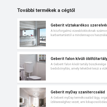
További termékek a cégtől
Geberit víztakarékos szerelv
A közforgalmú vizesblokkoknak számos k
karbantartástól a mindennapos használa
kulcsszerepet játszanak a beszerelés és 
beszerelését, melyek esztétikai és műk
Geberit falon kívüli öblítőtartál
A Geberit falon kívüli tartály büszkesége 
bedobónyílás, amely lehetővé teszi a vízk
kétmennyiséges és öblítés-stop funkciós 
Geberit myDay szanitercsalád
A Geberit myDay termékcsalád lágy, orga
ízlésességhez vezet, ami kikapcsolódás
funkcionálisan is sokat kínál.