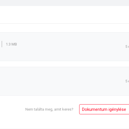
1.3 MB
5 
5 
Dokumentum igénylése
Nem találta meg, amit keres?