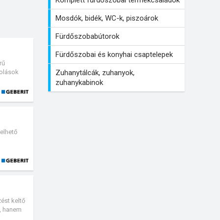
Mosdók, bidék, WC-k, piszoárok
Fürdőszobabútorok
Fürdőszobai és konyhai csaptelepek
rű
Zuhanytálcák, zuhanyok,
tolások
 és
zuhanykabinok
thatók.
zelhető
e.
ést keltő
g, hanem