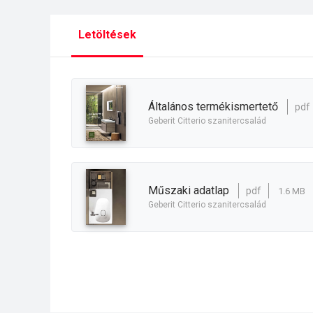
Letöltések
általános termékismertető
pdf
Geberit Citterio szanitercsalád
műszaki adatlap
pdf
1.6 MB
Geberit Citterio szanitercsalád