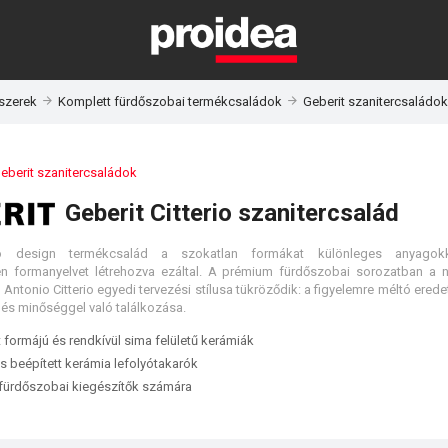
dszerek
Komplett fürdőszobai termékcsaládok
Geberit szanitercsaládok
eberit szanitercsaládok
Geberit Citterio szanitercsalád
io design termékcsalád a szokatlan formákat különleges anyagokk
en formanyelvet létrehozva ezáltal. A prémium fürdőszobai sorozatban a 
 Antonio Citterio egyedi tervezési stílusa tükröződik: a figyelemre méltó ered
l és minőséggel való találkozása.
t formájú és rendkívül sima felületű kerámiák
 és beépített kerámia lefolyótakarók
 fürdőszobai kiegészítők számára