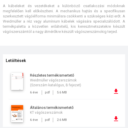
A kábeleket és vezetékeket a különböző csatlakozási módoknak
megfelelően kell előkészíteni. A mechanikus hajtás és a specifikusan
szerkesztett vágóélforma minimálisra csökkenti a szükséges kézi erőt. A
Weidmüller a réz vagy alumínium kábelek vágására specializálódott. A
termékpaletta a közvetlen erőátvitelű, kis keresztmetszetekre készült
vágószerszámtól a nagy átmérőkre készült vágószerszámokig terjed.
Letöltések
részletes termékismertető
Weidmüller vágószerszámok
(Szerszám katalógus, B fejezet)
6 éve
pdf
5.6 MB
általános termékismertető
KT vágószerszámok
6 éve
pdf
2.6 MB