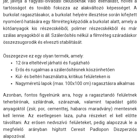
jár, javítja a fagyási-olvadási ciklusoknak való ellenállást, növeli a
tartósságot és tovább fokozza az alakváltozó képességet. A
burkolat ragasztásakor, a burkolat helyére illesztése során kifejtett
nyomóerő hatására egy filmréteg képződik a burkolat alatt, amely a
kötőanyagok kis részecskéiből, polimer részecskékből és már
szálas anyagokból is áll. Szálerősítés nélkül a filmréteg száradáskor
összezsugorodik és elveszti stabilitását.
Összegezve ez egy olyan termék, amely:
12 óra elteltével járható és fugázható
Erős és rugalmas a szálerősítésnek köszönhetően
Kül- és beltéri használatra, kritikus felületeken is
Nagyméretű lapok (max. 100x100 cm) ragasztásra alkalmas
Azonban, fontos figyelnünk arra, hogy a ragasztandó felületnek
teherbírónak, szilárdnak, száraznak, valamint tapadást gátló
anyagoktól (zsír, por, cementtej, habarcs maradvány) mentesnek
kell lennie. Az esetlegesen laza, puha részeket el kell előtte
távolítani. Az erősen nedvszívó felületeket, pedig alapozzuk le a
megfelelő arányban hígított Ceresit Padlopon Diszperziós
alapozóval.