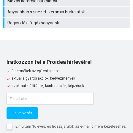
Mázas kerámia burkolatok
Anyagában színezett kerámia burkolatok
Ragasztók, fugázóanyagok
Iratkozzon fel a Proidea hírlevélre!
új termékek az építési piacon
aktuális gyártói akciók, kedvezmények
szakmai kiállítások, konferenciák, képzések
Feliratkozás
Elmúltam 16 éves, és hozzájárulok az e-mail címem kezeléséhez.