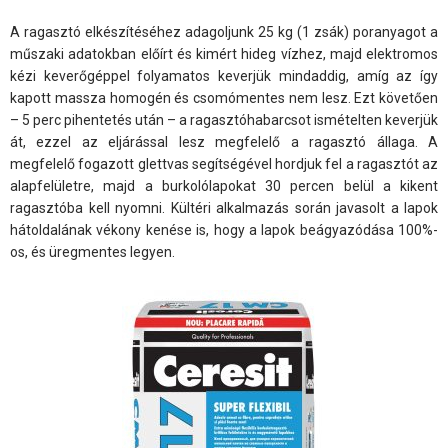
A ragasztó elkészítéséhez adagoljunk 25 kg (1 zsák) poranyagot a
műszaki adatokban előírt és kimért hideg vízhez, majd elektromos
kézi keverőgéppel folyamatos keverjük mindaddig, amíg az így
kapott massza homogén és csomómentes nem lesz. Ezt követően
– 5 perc pihentetés után – a ragasztóhabarcsot ismételten keverjük
át, ezzel az eljárással lesz megfelelő a ragasztó állaga. A
megfelelő fogazott glettvas segítségével hordjuk fel a ragasztót az
alapfelületre, majd a burkolólapokat 30 percen belül a kikent
ragasztóba kell nyomni. Kültéri alkalmazás során javasolt a lapok
hátoldalának vékony kenése is, hogy a lapok beágyazódása 100%-
os, és üregmentes legyen.