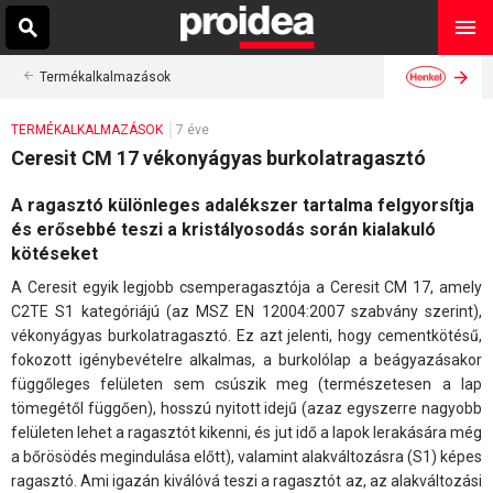
Termékalkalmazások
TERMÉKALKALMAZÁSOK
7 éve
Ceresit CM 17 vékonyágyas burkolatragasztó
A ragasztó különleges adalékszer tartalma felgyorsítja
és erősebbé teszi a kristályosodás során kialakuló
kötéseket
A Ceresit egyik legjobb csemperagasztója a Ceresit CM 17, amely
C2TE S1 kategóriájú (az MSZ EN 12004:2007 szabvány szerint),
vékonyágyas burkolatragasztó. Ez azt jelenti, hogy cementkötésű,
fokozott igénybevételre alkalmas, a burkolólap a beágyazásakor
függőleges felületen sem csúszik meg (természetesen a lap
tömegétől függően), hosszú nyitott idejű (azaz egyszerre nagyobb
felületen lehet a ragasztót kikenni, és jut idő a lapok lerakására még
a bőrösödés megindulása előtt), valamint alakváltozásra (S1) képes
ragasztó. Ami igazán kiválóvá teszi a ragasztót az, az alakváltozási