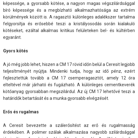
képessége, a gyorsabb kötése, a nagyon magas végszilárdsággal
bíró képessége és a megbízható alkalmazhatósága az extrém
körülmények között is. A ragasztó különleges adalékszer tartalma
felgyorsítja és erősebbé teszi a kristályosodás során kialakuló
kötéseket, ezáltal alkalmas kritikus felületeken bel- és kültérben
egyaránt.
Gyors kötés
A jó még jobb lehet, hiszen a CM 17 rövid időn belül a Ceresit legjobb
teljesítményét nyújtja. Mindenki tudja, hogy az idő pénz, ezért
fejlesztettük tovább a CM 17 csemperagasztót, amely 12 óra
elteltével már járható és fugázható. A különleges cementkeverék
kötőanyag gyorsabban megszilárdul. Az új CM 17 lehetővé teszi a
határidők betartását és a munka gyorsabb elvégzését.
Erős és rugalmas
A Ceresit bevezette a szálerősítést az erő és rugalmasság
érdekében. A polimer szálak alkalmazása nagyobb szilárdsággal