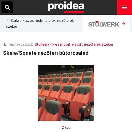
Stulwerk fix és mobil lelátók, nézőterek
székei
Termékcsalád:
Stulwerk fix és mobil lelátók, nézőterek székei
Skeie/Sonate nézőtéri bútorcsalád
2 kép