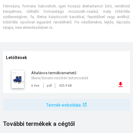
Fémvázra, formára habosított, igen hosszú élettartamot bíró, rendkívül
kényelmes, időtálló formavilágú moziszék-család, mely többféle
szélességben, fa, illetve kárpitozott karokkal, fejvédővel vagy anélkül,
többféle opcióval egyaránt rendelhető. Fix nézőterekre, lejtős, lépcsős
talajra, íves elrendezésben is.
Letöltések
általános termékismertető
Skeie/Sonate nézőtéri bútorcsalád
6 éve
pdf
425.9 kB
Termék weboldala
További termékek a cégtől