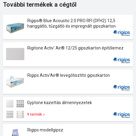
További termékek a cégtől
Rigips® Blue Acoustic 2.0 PRO RFI (DFH2) 12,5
hanggátló, tűzgátló és impregnált gipszkarton
építőlemez
Rigitone Activ' Air® 12/25 gipszkarton építőlemez
Rigips Activ’Air® levegőtisztító gipszkarton
Gyptone kazettás álmennyezetek
9 termék
Rigips modellgipsz