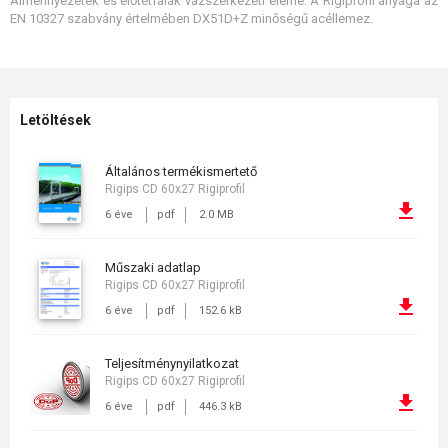
Álmennyezetek és előtétfalak vázszerkezeti eleme. A Rigiprofil anyaga az
EN 10327 szabvány értelmében DX51D+Z minőségű acéllemez.
Letöltések
általános termékismertető
Rigips CD 60x27 Rigiprofil
6 éve
pdf
2.0 MB
műszaki adatlap
Rigips CD 60x27 Rigiprofil
6 éve
pdf
152.6 kB
teljesítménynyilatkozat
Rigips CD 60x27 Rigiprofil
6 éve
pdf
446.3 kB