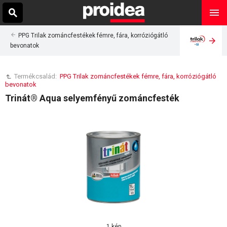
PPG Trilak zománcfestékek fémre, fára, korróziógátló
bevonatok
Termékcsalád:
PPG Trilak zománcfestékek fémre, fára, korróziógátló
bevonatok
Trinát® Aqua selyemfényű zománcfesték
1 kép