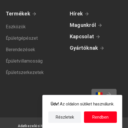
Termékek
Hírek
Magunkról
Eszközök
Kapcsolat
Épületgépészet
Gyártóknak
Berendezések
Épületvillamosság
Épületszerkezetek
Üdv!
Az oldalon sütiket használunk.
Részletek
Rendben
Adatkezelési tájékoztató
Felhasználási feltételek