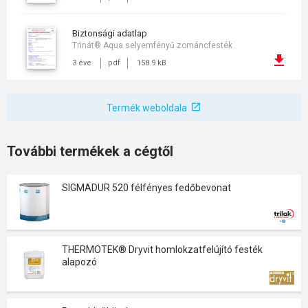
biztonsági adatlap
Trinát® Aqua selyemfényű zománcfesték
3 éve
pdf
158.9 kB
Termék weboldala
További termékek a cégtől
SIGMADUR 520 félfényes fedőbevonat
THERMOTEK® Dryvit homlokzatfelújító festék
alapozó