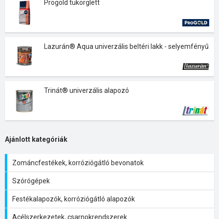
Progold tükörglett
Lazurán® Aqua univerzális beltéri lakk - selyemfényű
Trinát® univerzális alapozó
Ajánlott kategóriák
Zománcfestékek, korróziógátló bevonatok
Szórógépek
Festékalapozók, korróziógátló alapozók
Acélszerkezetek, csarnokrendszerek