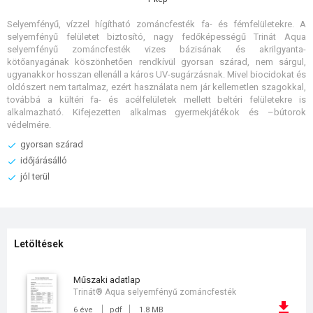
Selyemfényű, vízzel hígítható zománcfesték fa- és fémfelületekre. A
selyemfényű felületet biztosító, nagy fedőképességű Trinát Aqua
selyemfényű zománcfesték vizes bázisának és akrilgyanta-
kötőanyagának köszönhetően rendkívül gyorsan szárad, nem sárgul,
ugyanakkor hosszan ellenáll a káros UV-sugárzásnak. Mivel biocidokat és
oldószert nem tartalmaz, ezért használata nem jár kellemetlen szagokkal,
továbbá a kültéri fa- és acélfelületek mellett beltéri felületekre is
alkalmazható. Kifejezetten alkalmas gyermekjátékok és –bútorok
védelmére.
gyorsan szárad
időjárásálló
jól terül
Letöltések
műszaki adatlap
Trinát® Aqua selyemfényű zománcfesték
6 éve
pdf
1.8 MB