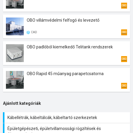
OBO villámvédelmi felfogó és levezető
CAD
OBO padlóból kiemelkedő Telitank rendszerek
OBO Rapid 45 műanyag parapetcsatorna
Ajánlott kategóriák
Kábellétrák, kábeltálcák, kábeltartó szerkezetek
Épületgépészeti, épületvillamossági rögzítések és