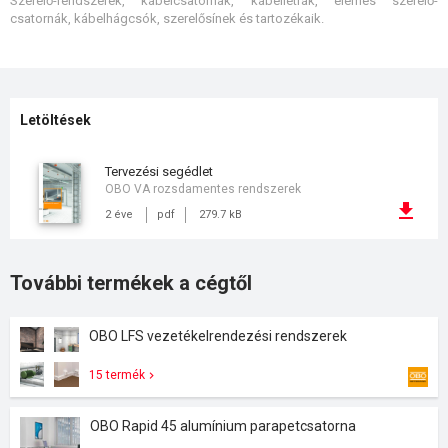
Szerelő-rendszerek, kábelcsatornák, kábellétrák, elemes szerelő-
csatornák, kábelhágcsók, szerelősínek és tartozékaik.
Letöltések
tervezési segédlet
OBO VA rozsdamentes rendszerek
2 éve
pdf
279.7 kB
További termékek a cégtől
OBO LFS vezetékelrendezési rendszerek
15 termék
OBO Rapid 45 alumínium parapetcsatorna