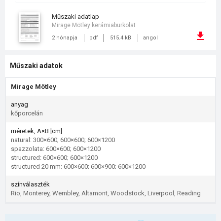
műszaki adatlap
Mirage Mötley kerámiaburkolat
2 hónapja
pdf
515.4 kB
angol
Műszaki adatok
Mirage Mötley
anyag
kőporcelán
méretek, A×B [cm]
natural: 300×600; 600×600; 600×1200
spazzolata: 600×600; 600×1200
structured: 600×600; 600×1200
structured 20 mm: 600×600; 600×900; 600×1200
színválaszték
Rio, Monterey, Wembley, Altamont, Woodstock, Liverpool, Reading