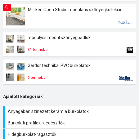
Új
Milliken Open Studio moduláris szőnyegkollekció
modulyss modul szőnyegpadlók
31 termék
Gerflor technikai PVC burkolatok
6 termék
Ajánlott kategóriák
Anyagában színezett kerámia burkolatok
Burkolati profilok, kiegészítők
Hidegburkolat-ragasztók