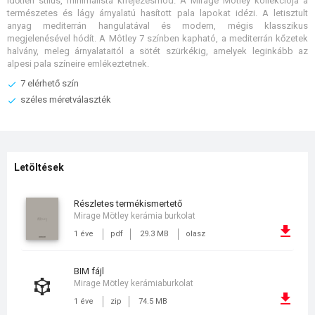
Időtlen stílus, minimalista kifejezésmód. A Mirage Môtley kollekciója a
természetes és lágy árnyalatú hasított pala lapokat idézi. A letisztult
anyag mediterrán hangulatával és modern, mégis klasszikus
megjelenésével hódít. A Môtley 7 színben kapható, a mediterrán kőzetek
halvány, meleg árnyalataitól a sötét szürkékig, amelyek leginkább az
alpesi pala színeire emlékeztetnek.
7 elérhető szín
széles méretválaszték
Letöltések
részletes termékismertető
Mirage Mötley kerámia burkolat
1 éve
pdf
29.3 MB
olasz
BIM fájl
Mirage Mötley kerámiaburkolat
1 éve
zip
74.5 MB