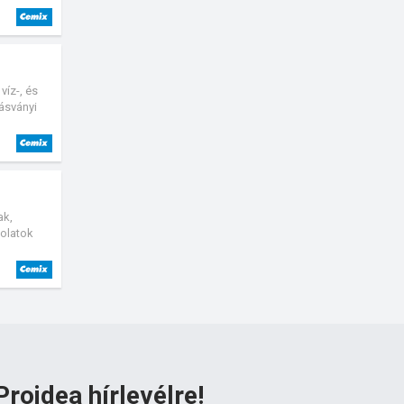
 kitett
 Aquastop
adóhíd
víz-, és
 ásványi
ak,
kolatok
eken (pl.
 alkalmas
ható.
Proidea hírlevélre!