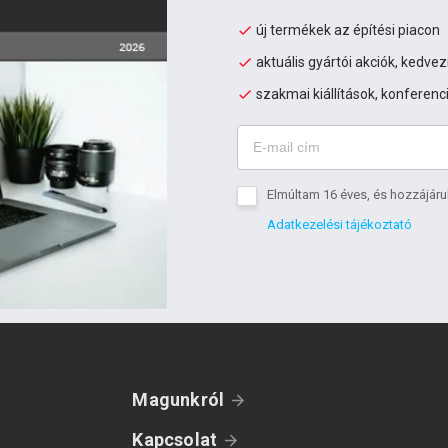
új termékek az építési piacon
aktuális gyártói akciók, kedv
szakmai kiállítások, konferenc
Elmúltam 16 éves, és hozzájáru
Adatkezelési tájékoztató
Magunkról
Kapcsolat