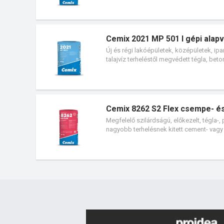
ragasztására használható, kül- és belté
felületeken (pl. erkélyeken, teraszokon
Flex) is alkalmazható. Stabil, meglévő 
használata nem szükséges! Kültéri teras
Cemix 2021 MP 501 I gépi alapv
lépcsőházak burkolása. Homlokzati kő- 
Új és régi lakóépületek, középületek, ipa
talajvíz terheléstől megvédett tégla, bet
anyag kötésű fagyapot falazatokon alka
Cemix 8262 S2 Flex csempe- és
Megfelelő szilárdságú, előkezelt, tégla-,
nagyobb terhelésnek kitett cement- vagy
ragasztására kül- és beltérben. Padlófűt
erkélyeken, teraszokon) valamint cemen
nagy méretű burkolólapok (max. 120 cm 
közvetlen ragasztás beltérben megengedet
Vakolt vagy homlokzati hőszigeteléssel el