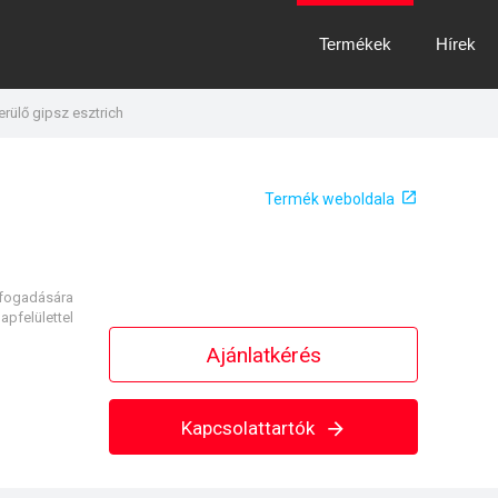
Termékek
Hírek
erülő gipsz esztrich
Termék weboldala
t fogadására
apfelülettel
Ajánlatkérés
Kapcsolattartók