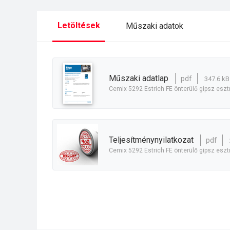
Letöltések
Műszaki adatok
műszaki adatlap
pdf
347.6 kB
Cemix 5292 Estrich FE önterülő gipsz eszt
teljesítménynyilatkozat
pdf
Cemix 5292 Estrich FE önterülő gipsz eszt