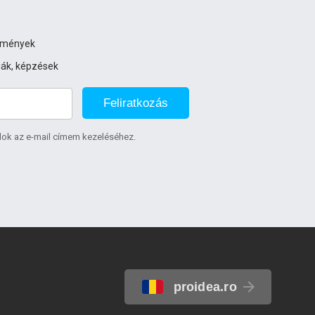
ezmények
iák, képzések
Feliratkozás
lok az e-mail címem kezeléséhez.
proidea.ro