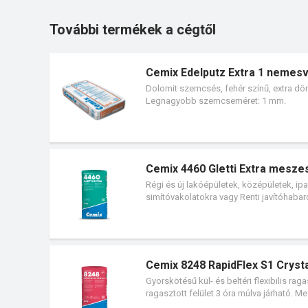
További termékek a cégtől
Cemix Edelputz Extra 1 nemesv
Dolomit szemcsés, fehér színű, extra dör
Legnagyobb szemcseméret: 1 mm.
Cemix 4460 Gletti Extra mesze
Régi és új lakóépületek, középületek, ip
simítóvakolatokra vagy Renti javítóhabar
Cemix 8248 RapidFlex S1 Cryst
Gyorskötésű kül- és beltéri flexibilis r
ragasztott felület 3 óra múlva járható. Me
nagyobb terhelésnek kitett cement- vagy