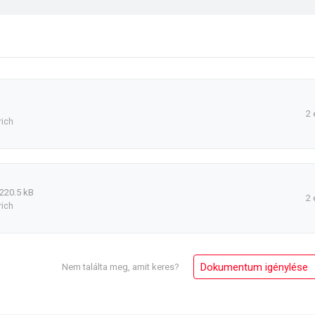
2 
rich
220.5 kB
2 
rich
Dokumentum igénylése
Nem találta meg, amit keres?