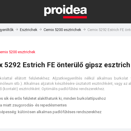
yenlítők
Esztrichek
Cemix 5200 esztrichek
Cemix 5292 Estrich FE önt
emix 5200 esztrichek
 5292 Estrich FE önterülő gipsz esztrich
rkolattal ellátott felületekhez. Aljzatkiegyenlítés nélkül alkalmas burkola
inóleum stb.). Alkalmas aljzatok készítésére úsztatott esztrichként, vagy az al
ő (kontakt) esztrichként. Optimális padlófűtési rendszerekhez.
es sík és erős felületet alakíthatunk ki, minden burkolattípushoz
a miatt zsugorodás- és repedésmentes
képesség: különösen alkalmas padlófűtéses rendszerekhez