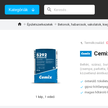
Kategóriák
Épületszerkezetek
Betonok, habarcsok, vakolatok, kieg
Termékcsalád:
C
Cemix
Beltéri, száraz, bu
(csempe, parketta, l
közvetlenül érintkez
önterülő: tökélet
gipsz kötőanyag
magas hőtároló 
1 kép , 1 videó