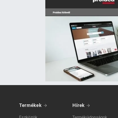
Termékek
Hírek
Eszközök
Termékújdonságok