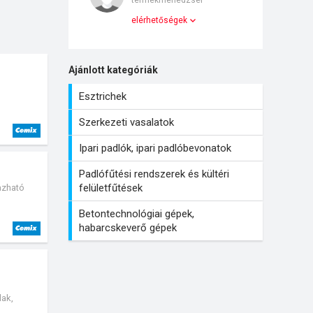
termékmenedzser
elérhetőségek
Ajánlott kategóriák
Esztrichek
Szerkezeti vasalatok
Ipari padlók, ipari padlóbevonatok
Padlófűtési rendszerek és kültéri
felületfűtések
mazható
Betontechnológiai gépek,
habarcskeverő gépek
lak,
olatok