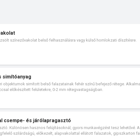
akolat
zsölt színezővakolat belső felhasználásra vagy külső homlokzati díszítésre.
s simítóanyag
ari objektumok simított belső falazatainak fehér színű befejező rétege. Alkal
ccsal előkészített felületekre, 0-2 mm rétegvastagságban.
al csempe- és járólapragasztó
agasztó. Különösen hasznos felújításoknál, gyors munkavégzést tesz lehetővé. A
gfelelő szilárdságú, előkezelt, alapvakolattal ellátott falazatok, gipszkarton fa
 gipszkötésű aljzatok borítására szolgáló kő- kerámia- és cementkötésű burk