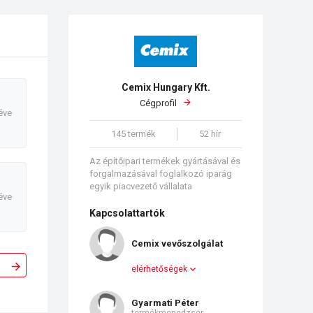
Cemix Hungary Kft.
Cégprofil
éve
145 termék
52 hír
Az építőipari termékek gyártásával és
forgalmazásával foglalkozó iparág
egyik piacvezető vállalata
éve
Kapcsolattartók
Cemix vevőszolgálat
elérhetőségek
Gyarmati Péter