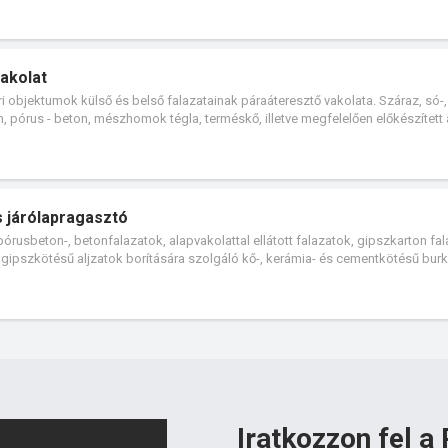
rben. Padlófűtés és falfűtés esetén is használható. Nagyobb hőingadozásoknak
) valamint cement- és műgyanta kötésű kenhető vízszigeteléseken (Aquastop,
kerámiaburkolatokra történő közvetlen ragasztása beltérben megengedett. Tap
zok, erkélyek burkolása. Nagyforgalmú terek, bevásárlóközpontok lépcsők,
akolat
és kerámia burkolatokhoz. Nagyméretű lapokhoz is (1000 cm2-től).
ri objektumok külső és belső falazatainak páraáteresztő vakolata. Száraz, só-, 
on, pórus - beton, mészhomok tégla, terméskő, illetve megfelelően előkészített
lmazható.
 járólapragasztó
 pórusbeton-, betonfalazatok, alapvakolattal ellátott falazatok, gipszkarton fal
 gipszkötésű aljzatok borítására szolgáló kő-, kerámia- és cementkötésű bur
és és falfűtés esetén is használható. Nagyobb hőingadozásoknak kitett felület
t- és műgyanta kötésű kenhető vízszigeteléseken is alkalmazható. Különösen
oldalhosszúságig) ragasztására. Stabil, meglévő kerámiaburkolatokra történő
t. Dinamikus igénybevételnek (pl. rezgésnek) kitett felületeknél is alkalmaz
látott falak is burkolhatók vele.
Iratkozzon fel a 