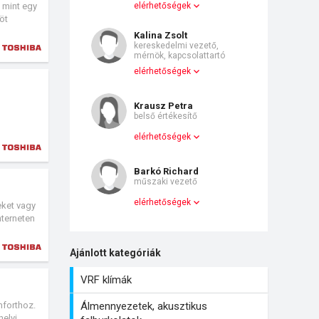
 mint egy
elérhetőségek
öt
Kalina Zsolt
kereskedelmi vezető,
mérnök, kapcsolattartó
elérhetőségek
Krausz Petra
belső értékesítő
elérhetőségek
Barkó Richard
műszaki vezető
elérhetőségek
eket vagy
nterneten
Ajánlott kategóriák
VRF klímák
mforthoz.
Álmennyezetek, akusztikus
helyi