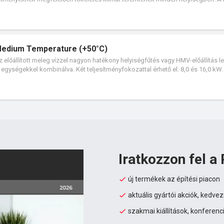
a nagy választékot kínál a központi vezérlések, illetve az épületfelügyeleti r
Medium Temperature (+50°C)
előállított meleg vízzel nagyon hatékony helyiségfűtés vagy HMV-előállítás l
gységekkel kombinálva. Két teljesítményfokozattal érhető el: 8,0 és 16,0 kW.
Iratkozzon fel a 
új termékek az építési piacon
aktuális gyártói akciók, kedv
szakmai kiállítások, konferenc