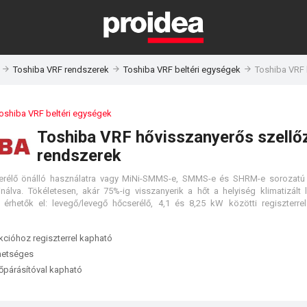
Toshiba VRF rendszerek
Toshiba VRF beltéri egységek
Toshiba VRF 
oshiba VRF beltéri egységek
Toshiba VRF hővisszanyerős szellő
rendszerek
erélő önálló használatra vagy MiNi-SMMS-e, SMMS-e és SHRM-e sorozatú 
álva. Tökéletesen, akár 75%-ig visszanyerik a hőt a helyiség klimatizált l
érhetők el: levegő/levegő hőcserélő, 4,1 és 8,25 kW közötti regiszterrel
nkcióhoz regiszterrel kapható
hetséges
őpárásítóval kapható