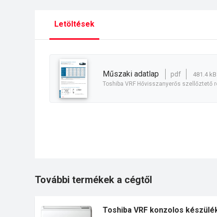
Letöltések
műszaki adatlap
pdf
481.4 kB
Toshiba VRF Hővisszanyerős szellőztető 
További termékek a cégtől
Toshiba VRF konzolos készülé