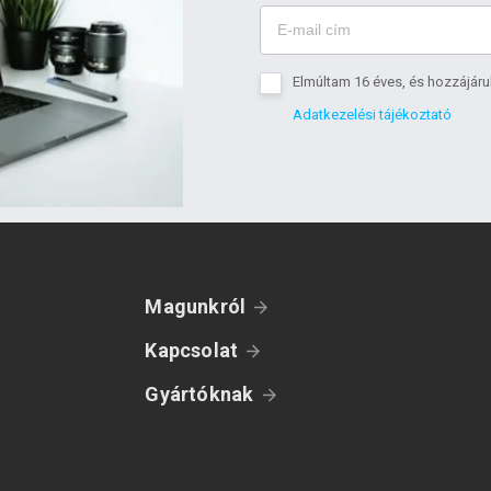
Elmúltam 16 éves, és hozzájáru
Adatkezelési tájékoztató
Magunkról
Kapcsolat
Gyártóknak