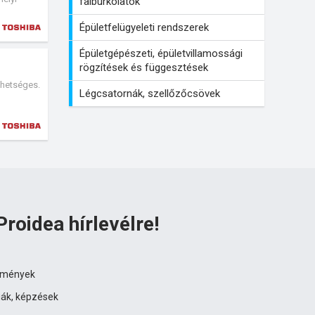
falburkolatok
endszerbe
Épületfelügyeleti rendszerek
Épületgépészeti, épületvillamossági
rögzítések és függesztések
ehetséges.
Légcsatornák, szellőzőcsövek
Proidea hírlevélre!
ezmények
iák, képzések