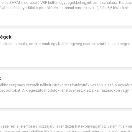
és SHRM-e sorozatú VRF kültéri egységekkel együttes használatra. Kisebb,
úvással és egyedülálló padlófűtési hatással rendelkezik. 2,2 és 5,6 kW között 
ségek
n alkalmazhatók, amikor csak egy beltéri egység csatlakoztatása szükséges.
k
ékhossz) vagy vezeték nélküli infravörös távirányítók vezérlik a szóló egység
ó csoportokat. A kiegészítő modulok lehetővé teszik az alkalmazásokon vagy i
ést.
vezérlés is jelentősen hozzájárul a rendszer hatékonyságához, valamint a ko
telményeknek megfelelően tökéletes klímát teremtenek minden helyiségben. A 