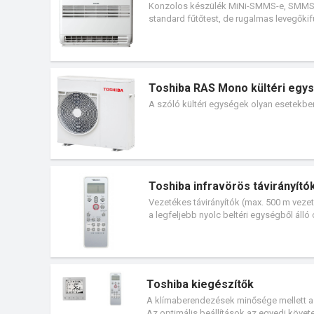
Konzolos készülék MiNi-SMMS-e, SMMS-e 
standard fűtőtest, de rugalmas levegőkif
teljesítményfokozattal érhető el.
Toshiba RAS Mono kültéri egy
A szóló kültéri egységek olyan esetekbe
Toshiba infravörös távirányító
Vezetékes távirányítók (max. 500 m vezet
a legfeljebb nyolc beltéri egységből áll
keresztül történő. helytől független vezérl
Toshiba kiegészítők
A klímaberendezések minősége mellett a 
Az optimális beállítások az egyedi köve