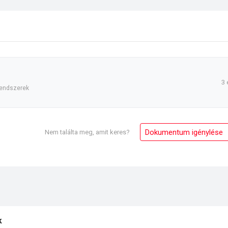
3 
rendszerek
Dokumentum igénylése
Nem találta meg, amit keres?
k