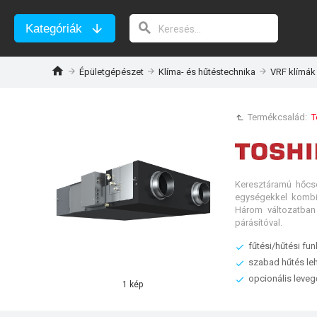
Kategóriák
Épületgépészet
Klíma- és hűtéstechnika
VRF klímák
Termékcsalád:
T
Keresztáramú hőcs
egységekkel kombin
Három változatban 
párásítóval.
fűtési/hűtési fu
szabad hűtés le
opcionális leveg
1 kép