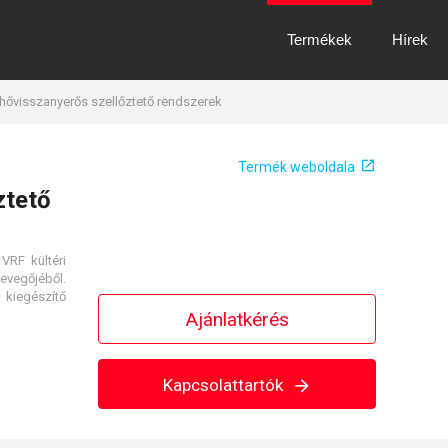
Termékek
Hírek
hővisszanyerős szellőztető rendszerek
Termék weboldala
ztető
VRF kültéri
evegőjéből.
 kiegészítő
Ajánlatkérés
Kapcsolattartók