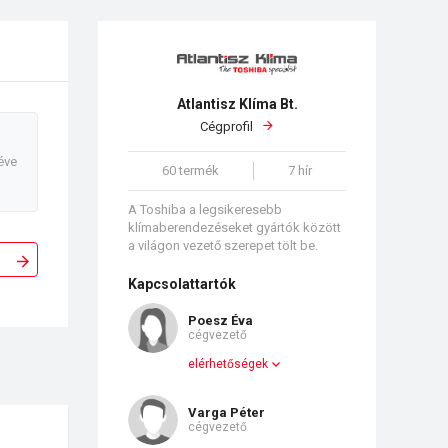
Atlantisz Klíma Bt.
Cégprofil
éve
60 termék
7 hír
A Toshiba a legsikeresebb
klímaberendezéseket gyártók között
a világon vezető szerepet tölt be.
Kapcsolattartók
Poesz Éva
cégvezető
elérhetőségek
Varga Péter
cégvezető