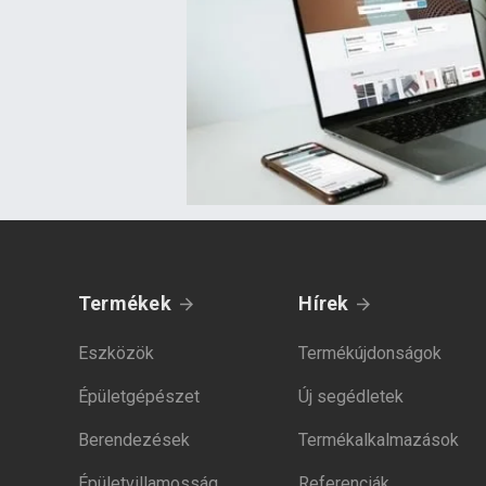
Termékek
Hírek
Eszközök
Termékújdonságok
Épületgépészet
Új segédletek
Berendezések
Termékalkalmazások
Épületvillamosság
Referenciák