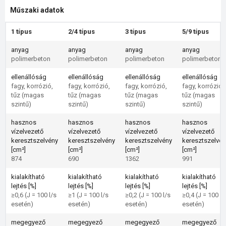
Műszaki adatok
1 típus
2/4 típus
3 típus
5/9 típus
anyag
anyag
anyag
anyag
polimerbeton
polimerbeton
polimerbeton
polimerbeton
ellenállóság
ellenállóság
ellenállóság
ellenállóság
fagy, korrózió,
fagy, korrózió,
fagy, korrózió,
fagy, korrózió,
tűz (magas
tűz (magas
tűz (magas
tűz (magas
szintű)
szintű)
szintű)
szintű)
hasznos
hasznos
hasznos
hasznos
vízelvezető
vízelvezető
vízelvezető
vízelvezető
keresztszelvény
keresztszelvény
keresztszelvény
keresztszelvén
[cm²]
[cm²]
[cm²]
[cm²]
874
690
1362
991
kialakítható
kialakítható
kialakítható
kialakítható
lejtés [%]
lejtés [%]
lejtés [%]
lejtés [%]
≥0,6 (J = 100 l/s
≥1 (J = 100 l/s
≥0,2 (J = 100 l/s
≥0,4 (J = 100 l/
esetén)
esetén)
esetén)
esetén)
megegyező
megegyező
megegyező
megegyező