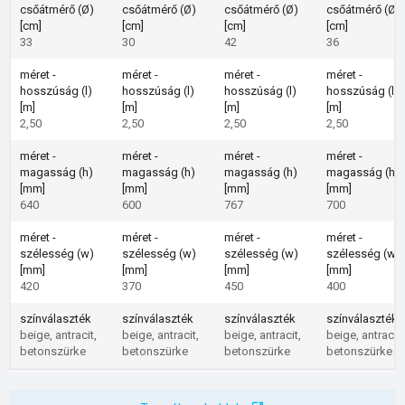
csőátmérő (Ø)
csőátmérő (Ø)
csőátmérő (Ø)
csőátmérő (Ø)
[cm]
[cm]
[cm]
[cm]
33
30
42
36
méret -
méret -
méret -
méret -
hosszúság (l)
hosszúság (l)
hosszúság (l)
hosszúság (l)
[m]
[m]
[m]
[m]
2,50
2,50
2,50
2,50
méret -
méret -
méret -
méret -
magasság (h)
magasság (h)
magasság (h)
magasság (h)
[mm]
[mm]
[mm]
[mm]
640
600
767
700
méret -
méret -
méret -
méret -
szélesség (w)
szélesség (w)
szélesség (w)
szélesség (w)
[mm]
[mm]
[mm]
[mm]
420
370
450
400
színválaszték
színválaszték
színválaszték
színválaszték
beige, antracit,
beige, antracit,
beige, antracit,
beige, antracit,
betonszürke
betonszürke
betonszürke
betonszürke