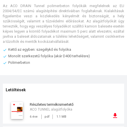
Az ACO DRAIN Tunnel polimerbeton folyókák megfelelnek az EU
2004/54/EC számú alagútépítési direktíváiban foglaltaknak. Kialakításuk
figyelembe veszi a közlekedés kényelmét és biztonságát, a hely
szűkösségét, valamint a tűzvédelmi előírásokat. Az alagútfolyókát úgy
tervezték, hogy egy veszélyes folyadékot szállító kamion balesete esetén
képes legyen a kiömlő folyadékot maximum 5 perc alatt elvezetni, ezáltal
javítva a baleset áldozatainak a túlélési lehetőségeit, valamint csökkentve
a tűzoltók és mentők kockázatvállalását.
Kettő az egyben: szegélykő és folyóka
Monolit szerkezetű folyóka (akár D400 terhelésre)
Polimerbeton
Letöltések
részletes termékismertető
ACO TUNNEL alagútfolyóka
6 éve
pdf
1.1 MB