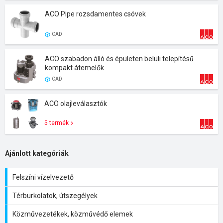
ACO Pipe rozsdamentes csövek
CAD
ACO szabadon álló és épületen belüli telepítésű
kompakt átemelők
CAD
ACO olajleválasztók
5 termék
Ajánlott kategóriák
Felszíni vízelvezető
Térburkolatok, útszegélyek
Közművezetékek, közművédő elemek