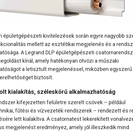
 épületgépészeti kivitelezések során egyre nagyobb sz
nkcionalitás mellett az esztétikai megjelenés és a rends
hatósága. A Legrand DLP épületgépészeti csatornarendsz
egoldást kínál, amely hatékonyan ötvözi a műszaki
tóságot a letisztult megjelenéssel, miközben egyszerű
erelhetőséget biztosít.
lt kialakítás, széleskörű alkalmazhatóság
ndszer kifejezetten felületre szerelt csövek – például
hnikai, fűtési és vízvezeték-rendszerek – rendezett és re
sére lett kialakítva. A csatornatest lekerekített vonalve
us megjelenést eredményez, amely jól illeszkedik mind