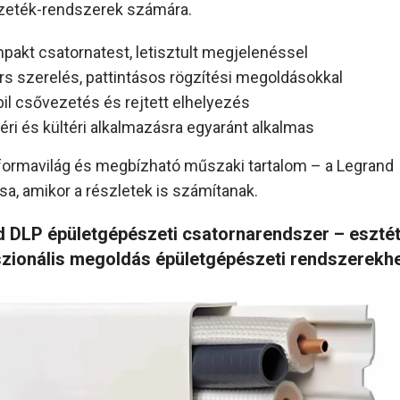
zeték-rendszerek számára.
pakt csatornatest, letisztult megjelenéssel
rs szerelés, pattintásos rögzítési megoldásokkal
bil csővezetés és rejtett elhelyezés
téri és kültéri alkalmazásra egyaránt alkalmas
ormavilág és megbízható műszaki tartalom – a Legrand
a, amikor a részletek is számítanak.
 DLP épületgépészeti csatornarendszer – esztét
zionális megoldás épületgépészeti rendszerekh