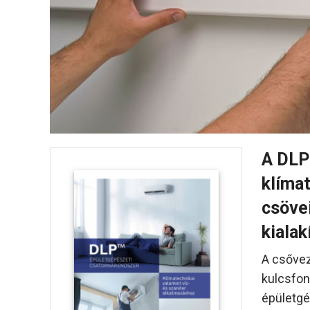
A DLP 
klímat
csövei
kialak
A csővez
kulcsfon
épületgé