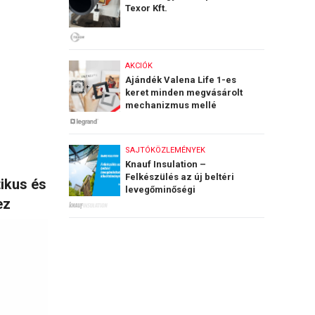
Texor Kft.
AKCIÓK
Ajándék Valena Life 1-es
keret minden megvásárolt
mechanizmus mellé
SAJTÓKÖZLEMÉNYEK
Knauf Insulation –
Felkészülés az új beltéri
ikus és
levegőminőségi
ez
követelményekre