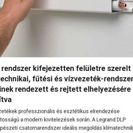
rendszer kifejezetten felületre szerelt
echnikai, fűtési és vízvezeték-rendsze
nek rendezett és rejtett elhelyezésére 
ítva
etékek professzionális és esztétikus elrendezése
tosságú a modern kivitelezések során. A Legrand DLP
pészeti csatornarendszer ideális megoldás klímatechnika