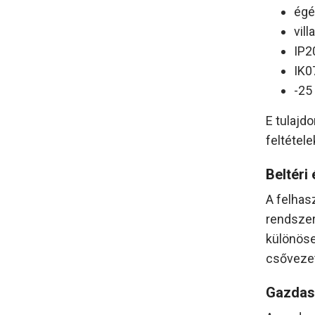
égé
vil
IP2
IK0
-25
E tulajd
feltétel
Beltéri
A felhas
rendszer
különöse
csővezet
Gazdas