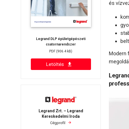
és vízve
kom
gyo
sta
Legrand DLP épületgépészeti
bel
csatornarendszer
PDF
(906.4 kB)
Modern f
megoldás
Letöltés
Legrand
profess
Legrand Zrt. – Legrand
Kereskedelmi Iroda
Cégprofil