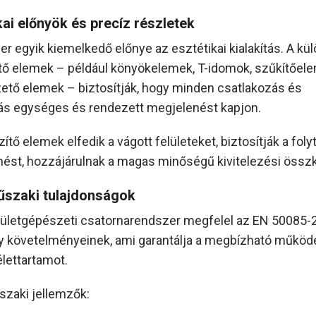
kai előnyök és precíz részletek
er egyik kiemelkedő előnye az esztétikai kialakítás. A kül
tő elemek – például könyökelemek, T-idomok, szűkítőel
ezető elemek – biztosítják, hogy minden csatlakozás és
tás egységes és rendezett megjelenést kapjon.
ítő elemek elfedik a vágott felületeket, biztosítják a fol
ést, hozzájárulnak a magas minőségű kivitelezési össz
űszaki tulajdonságok
ületgépészeti csatornarendszer megfelel az EN 50085-
 követelményeinek, ami garantálja a megbízható működé
lettartamot.
zaki jellemzők: