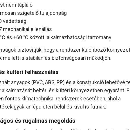
st nem tápláló
lamosan szigetelő tulajdonság
0 védettség
7 mechanikai ellenállás
 °C és +60 °C közötti alkalmazhatósági tartomány
onságok biztosítják, hogy a rendszer különböző környezet
ek mellett is stabilan és biztonságosan működjön.
 és kültéri felhasználás
znált anyagok (PVC, ABS, PP) és a konstrukció lehetővé t
 alkalmazását beltéri és kültéri környezetben egyaránt. 
n fontos klímatechnikai rendszerek esetében, ahol a
ékek gyakran épületen belül és kívül is futnak.
ágos és rugalmas megoldás