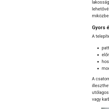
lakosság
lehetővé
miközben
Gyors é
A telepí
pat
elő
hos
mod
A csator
illeszthe
utólagos
vagy kar