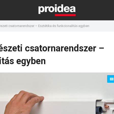
zeti csatornarendszer – Esztétika és funkcionalitás egyben
szeti csatornarendszer –
litás egyben