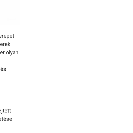
erepet
zerek
er olyan
 és
jtett
zetése