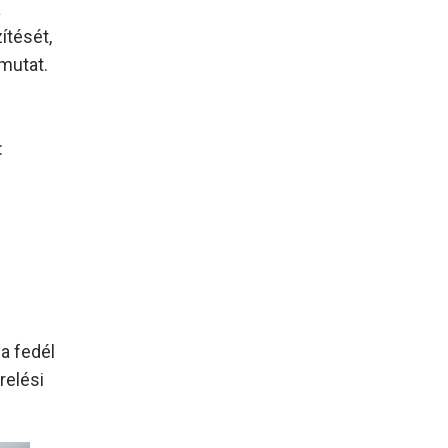
a
ítését,
mutat.
:
 a fedél
relési