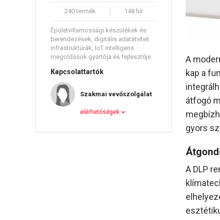
240 termék
148 hír
Épületvillamossági készülékek és
berendezések, digitális adatátviteli
infrastruktúrák, IoT intelligens
megoldások gyártója és fejlesztője.
A modern
kap a fu
Kapcsolattartók
integrál
Szakmai vevőszolgálat
átfogó m
elérhetőségek
megbízha
gyors sz
Átgondo
A DLP re
klímatec
elhelyezé
esztétik