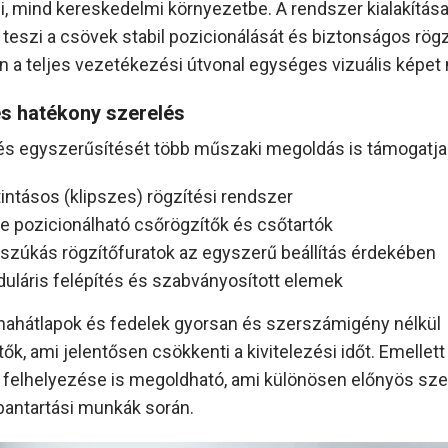
i, mind kereskedelmi környezetbe. A rendszer kialakítás
 teszi a csövek stabil pozicionálását és biztonságos rögz
 a teljes vezetékezési útvonal egységes vizuális képet 
s hatékony szerelés
tés egyszerűsítését több műszaki megoldás is támogatja
tintásos (klipszes) rögzítési rendszer
re pozicionálható csőrögzítők és csőtartók
szúkás rögzítőfuratok az egyszerű beállítás érdekében
uláris felépítés és szabványosított elemek
nahátlapok és fedelek gyorsan és szerszámigény nélkül
tők, ami jelentősen csökkenti a kivitelezési időt. Emellett
 felhelyezése is megoldható, ami különösen előnyös sze
bantartási munkák során.