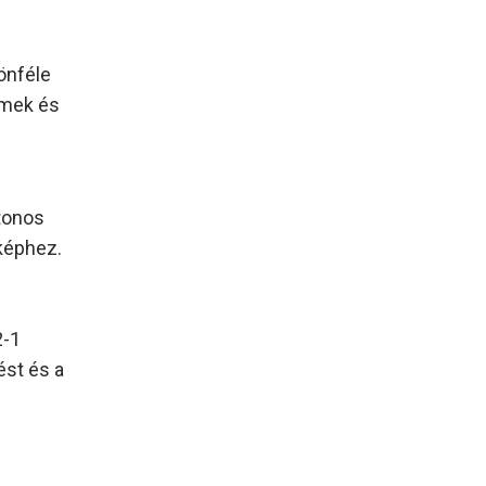
önféle
emek és
ytonos
képhez.
2-1
st és a