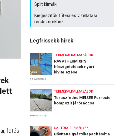
Split klímák
Kiegészítők fűtési és vízellátási
rendszerekhez
Legfrissebb hírek
TERMÉKALKALMAZÁSOK
RAVATHERM XPS
hőszigetelések nyári
kivitelezése
rek
lett
TERMÉKALKALMAZÁSOK
Teraszfedés MEISER Ferroste
kompozit járóráccsal
SAJTÓKÖZLEMÉNYEK
i, fűtési
Bővítette gyártókapacitását a