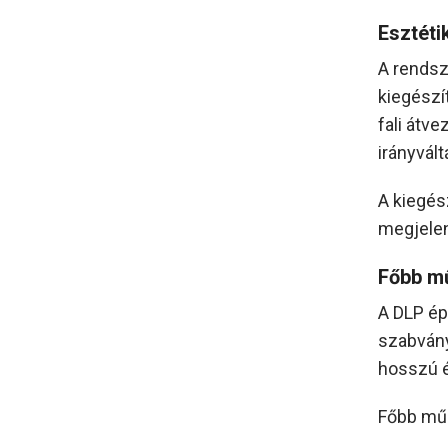
Esztéti
A rendsz
kiegészí
fali átv
irányvál
A kiegész
megjelen
Főbb m
A DLP ép
szabvány
hosszú é
Főbb műs