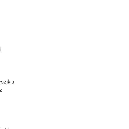
i
eszik a
Ez