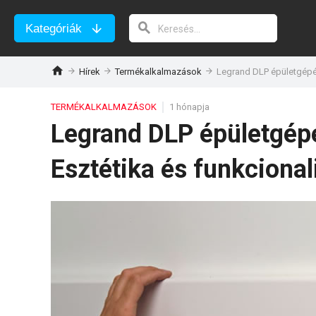
Kategóriák
Hírek
Termékalkalmazások
Legrand DLP épületgépés
TERMÉKALKALMAZÁSOK
1 hónapja
Legrand DLP épületgépé
Esztétika és funkciona