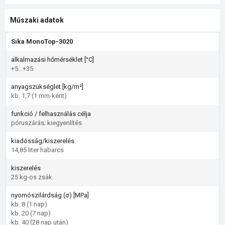
Műszaki adatok
Sika MonoTop-3020
alkalmazási hőmérséklet [°C]
+5…+35
anyagszükséglet [kg/m²]
kb. 1,7 (1 mm-ként)
funkció / felhasználás célja
póruszárás; kiegyenlítés
kiadósság/kiszerelés
14,85 liter habarcs
kiszerelés
25 kg-os zsák
nyomószilárdság (σ) [MPa]
kb. 8 (1 nap)
kb. 20 (7 nap)
kb. 40 (28 nap után)