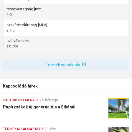
rétegvastagság [mm]
1-5
szakítószilárdság [MPa]
≥ 1,5
színválaszték
szürke
Termék weboldala
Kapcsolódó hírek
SAJTÓKÖZLEMÉNYEK
9 hónapja
Papírzsákok új generációja a Sikánál
TERMÉKALKALMAZÁSOK
1 éve