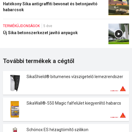
Hatékony Sika antigraffiti bevonat és betonjavító
habarcsok
TERMÉKÚJDONSÁGOK
5 éve
Új Sika betonszerkezet javító anyagok
További termékek a cégtől
SikaShield® bitumenes vízszigetelő lemezrendszer
SikaWall®-550 Magic falfelület kiegyenlítő habarcs
Schönox ES hézagtömítő szilikon