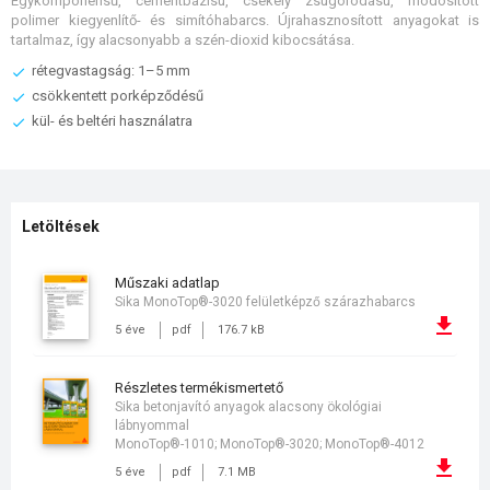
Egykomponensű, cementbázisú, csekély zsugorodású, módosított
polimer kiegyenlítő- és simítóhabarcs. Újrahasznosított anyagokat is
tartalmaz, így alacsonyabb a szén-dioxid kibocsátása.
rétegvastagság: 1–5 mm
csökkentett porképződésű
kül- és beltéri használatra
Letöltések
műszaki adatlap
Sika MonoTop®-3020 felületképző szárazhabarcs
5 éve
pdf
176.7 kB
részletes termékismertető
Sika betonjavító anyagok alacsony ökológiai
lábnyommal
MonoTop®-1010; MonoTop®-3020; MonoTop®-4012
5 éve
pdf
7.1 MB