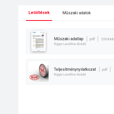
Letöltések
Műszaki adatok
műszaki adatlap
pdf
255.8 kB
Rigips Levelline élvédő
teljesítménynyilatkozat
pdf
Rigips Levelline élvédő