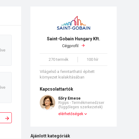
Saint-Gobain Hungary Kft.
Cégprofil
éve
270 termék
100 hír
Világelső a fenntartható épített
környezet kialakításában
éve
Kapcsolattartók
Eőry Emese
Rigips - Termékmenedzser
(függőleges szerkezetek)
elérhetőségek
Ajánlott kategóriák