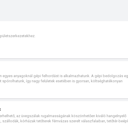
pületszerkezetekhez.
 egyes anyagoknál gépi felhordást is alkalmazhatunk. A gépi bedolgozás eg
t spórolhatunk, így nagy felületek esetében is gyorsan, költséghatékonyan
c
erhelhető, az üvegszálak rugalmasságának köszönhetően kiváló hangelnyelő
k, szállodák, kórházak tetőterek fémvázas szerelt válaszfalaiban, tetőtér-beép