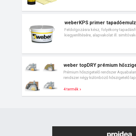
weberKPS primer tapadóemulz
Feldolgozásra kész, folyékony tapadásf
kiegyenlítésére, alapvakolat ill. simítóvak
weber topDRY prémium hőszige
Prémium hőszigetelő rendszer Aquabala
rendszer négy különböző hőszigetelő lappa
4 termék