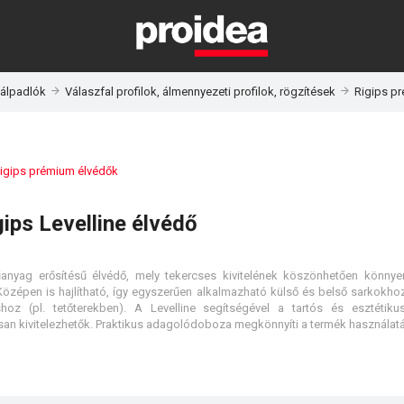
 álpadlók
Válaszfal profilok, álmennyezeti profilok, rögzítések
Rigips p
igips prémium élvédők
gips Levelline élvédő
anyag erősítésű élvédő, mely tekercses kivitelének köszönhetően könny
Középen is hajlítható, így egyszerűen alkalmazható külső és belső sarkokhoz
oz (pl. tetőterekben). A Levelline segítségével a tartós és esztétiku
an kivitelezhetők. Praktikus adagolódoboza megkönnyíti a termék használatá