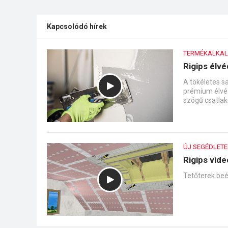
Kapcsolódó hírek
TERMÉKALKA
Rigips élv
A tökéletes s
prémium élvéd
szögű csatla
ÚJ SEGÉDLETE
Rigips vid
Tetőterek beé