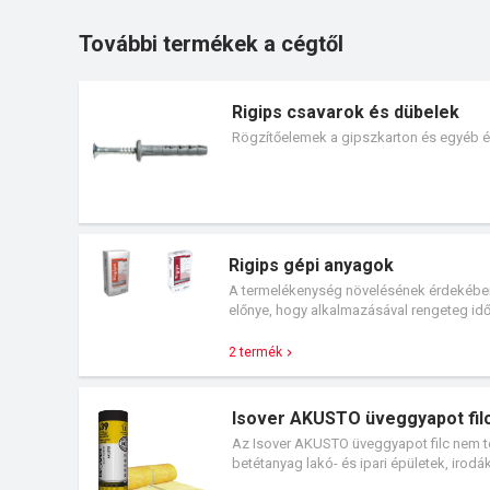
További termékek a cégtől
Rigips csavarok és dübelek
Rögzítőelemek a gipszkarton és egyéb é
Rigips gépi anyagok
A termelékenység növelésének érdekében
előnye, hogy alkalmazásával rengeteg idő
dolgozhatunk.
2 termék
Isover AKUSTO üveggyapot fil
Az Isover AKUSTO üveggyapot filc nem t
betétanyag lakó- és ipari épületek, irodá
szarufák, szelemenek között és alatt.