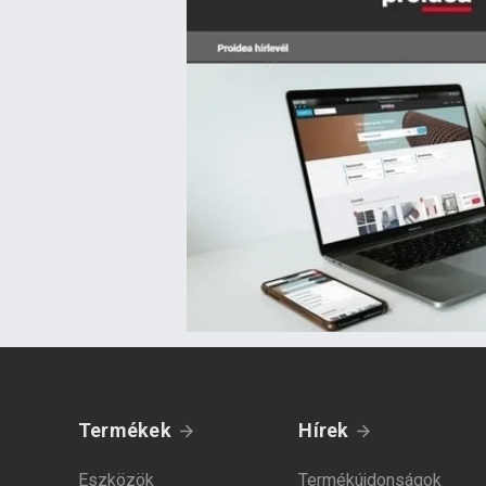
Termékek
Hírek
Eszközök
Termékújdonságok