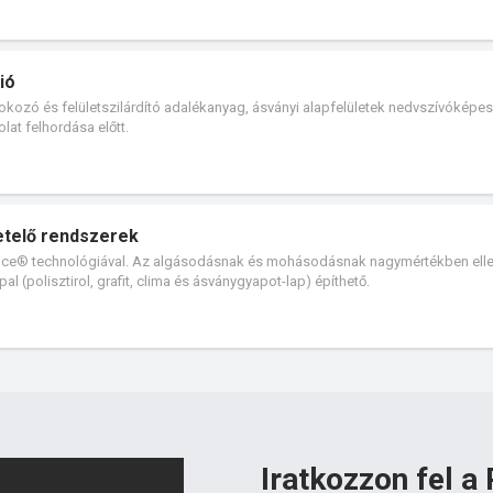
ió
okozó és felületszilárdító adalékanyag, ásványi alapfelületek nedvszívókép
olat felhordása előtt.
telő rendszerek
nce® technológiával. Az algásodásnak és mohásodásnak nagymértékben elle
l (polisztirol, grafit, clima és ásványgyapot-lap) építhető.
Iratkozzon fel a 