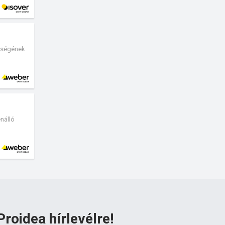
ességének
nálló
Proidea hírlevélre!