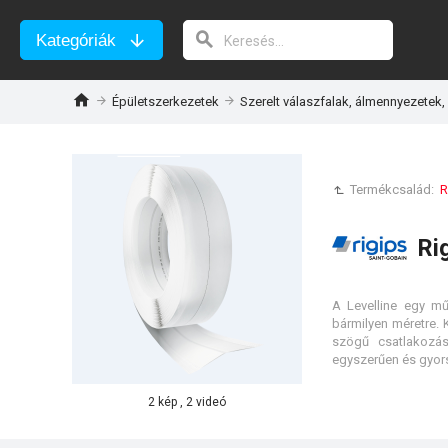
Kategóriák
Épületszerkezetek
Szerelt válaszfalak, álmennyezetek,
Termékcsalád:
R
Ri
A Levelline egy mű
bármilyen méretre. 
szögű csatlakozásh
egyszerűen és gyors
2 kép , 2 videó