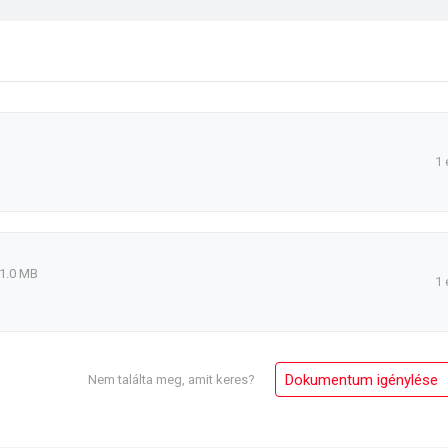
1 
1.0 MB
1 
Dokumentum igénylése
Nem találta meg, amit keres?