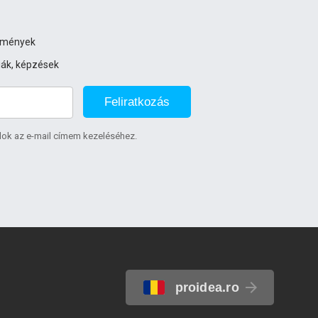
ezmények
iák, képzések
Feliratkozás
lok az e-mail címem kezeléséhez.
proidea.ro