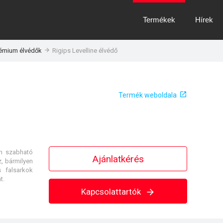
Termékek
Hírek
rémium élvédők
Rigips Levelline élvédő
Termék weboldala
en szabható
Ajánlatkérés
, bármilyen
s falsarkok
t.
Kapcsolattartók