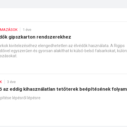
LMAZÁSOK
1 éve
édők gipszkarton rendszerekhez
arkok kivitelezéséhez elengedhetetlen az élvédők használata. A Rigips
őivel egyszerűen és gyorsan alakíthat ki külső-belső falsarkokat, külö
kozásokat.
K
3 éve
eó az eddig kihasználatlan tetőterek beépítésének folyam
pítése lépésről lépésre