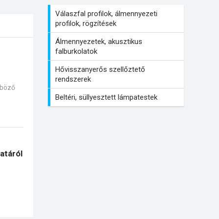
Válaszfal profilok, álmennyezeti
profilok, rögzítések
Álmennyezetek, akusztikus
falburkolatok
Hővisszanyerős szellőztető
rendszerek
nböző
Beltéri, süllyesztett lámpatestek
atáról