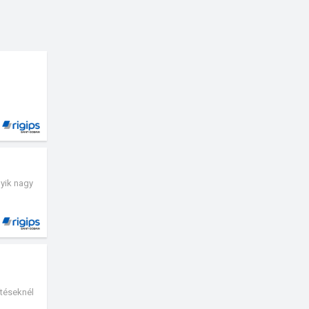
yik nagy
ítéseknél