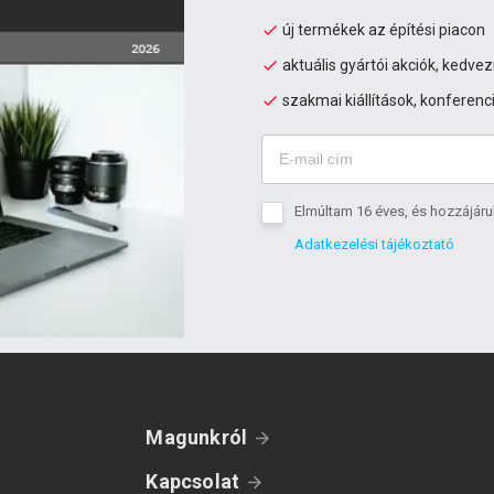
új termékek az építési piacon
aktuális gyártói akciók, kedv
szakmai kiállítások, konferenc
Elmúltam 16 éves, és hozzájáru
Adatkezelési tájékoztató
Magunkról
Kapcsolat