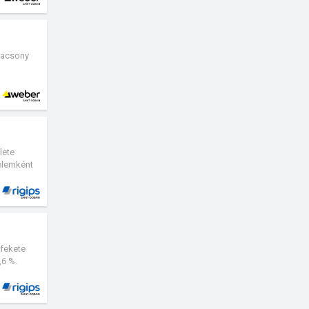
alacsony
lete
 elemként
 fekete
,6 %.