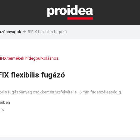
ázóanyagok
RIFIX flexibilis fugázó
IFIX termékek hidegburkoláshoz
FIX flexibilis fugázó
bilis fugázóanyag csökkentett vízfelvétellel, 6 mm fugaszélességig.
térben
 is