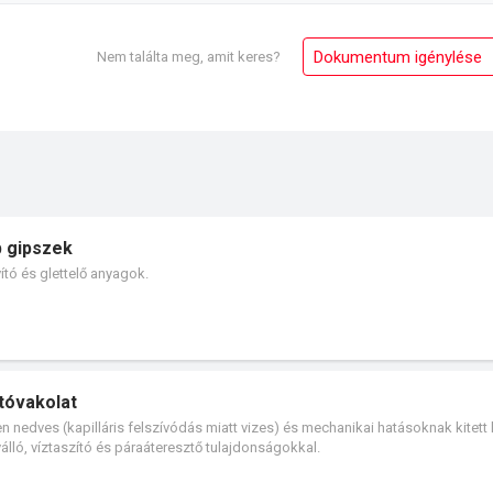
Dokumentum igénylése
Nem találta meg, amit keres?
b gipszek
ító és glettelő anyagok.
ítóvakolat
n nedves (kapilláris felszívódás miatt vizes) és mechanikai hatásoknak kitett 
yálló, víztaszító és páraáteresztő tulajdonságokkal.