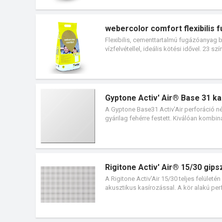
webercolor comfort flexibilis
Flexibilis, cementtartalmú fugázóanyag b
vízfelvétellel, ideális kötési idővel. 23 sz
Gyptone Activ' Air® Base 31 k
A Gyptone Base31 Activ'Air perforáció né
gyárilag fehérre festett. Kiválóan komb
is alkalmazzuk.
Rigitone Activ' Air® 15/30 gip
A Rigitone Activ'Air 15/30 teljes felület
akusztikus kasírozással. A kör alakú per