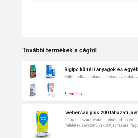
További termékek a cégtől
Rigips kültéri anyagok és egyé
Kültéri felhasználásra alkalmas vakolatjav
6 termék
webersan plus 200 lábazati jav
Lábazati szárítóvakolat elsősorban erőse
felületek sávszerű vakolatjavítására, fag