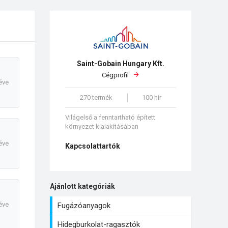
Saint-Gobain Hungary Kft.
Cégprofil
éve
270 termék
100 hír
Világelső a fenntartható épített
környezet kialakításában
éve
Kapcsolattartók
Ajánlott kategóriák
éve
Fugázóanyagok
Hidegburkolat-ragasztók