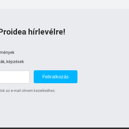
Proidea hírlevélre!
ezmények
iák, képzések
Feliratkozás
lok az e-mail címem kezeléséhez.