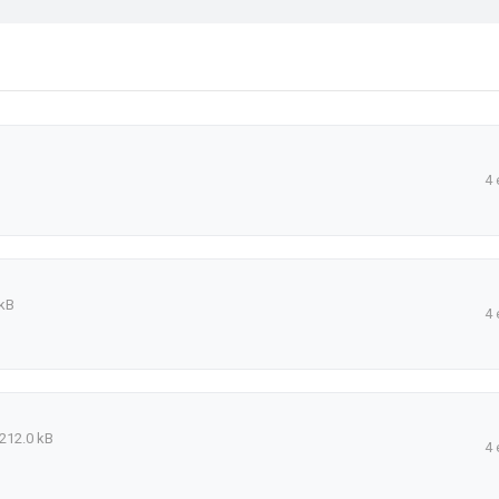
4 
kB
4 
212.0 kB
4 