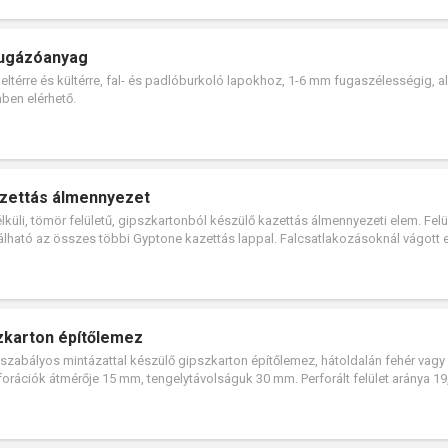
 fugázóanyag
eltérre és kültérre, fal- és padlóburkoló lapokhoz, 1-6 mm fugaszélességig, 
ínben elérhető.
azettás álmennyezet
lküli, tömör felületű, gipszkartonból készülő kazettás álmennyezeti elem. Felü
inálható az összes többi Gyptone kazettás lappal. Falcsatlakozásoknál vágott
szkarton építőlemez
én szabályos mintázattal készülő gipszkarton építőlemez, hátoldalán fehér vagy
forációk átmérője 15 mm, tengelytávolságuk 30 mm. Perforált felület aránya 19