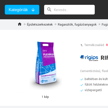
Kategóriák
Épületszerkezetek
Ragasztók, fugázóanyagok
Fug
Termékcsalád:
R
RI
Cementkötésű, flexi
beltérben és kül
fűtött felületekre
vízlepergető
1 kép