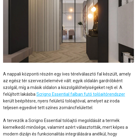
A nappali központi részén egy íves térelválasztó fal készült, amely
az egész tér szervezőelemévé vált: egyik oldalán gardróbként
szolgál, míg a másik oldalon a kiszolgálóhelyiségeket rejti el. A
felújított lakásba
Scrigno Essential falban futó tolóajtórendszer
került beépítésre, nyers felületű tolóajtóval, amelyet az iroda
teljesen egyedivé tett színes zománcfelülettel.
A tervezők a Scrigno Essential
tolóajtó
megoldását a termék
kiemelkedő minősége, valamint azért választották, mert képes a
modern dizájn és funkcionalitás integrálására anélkül, hogy