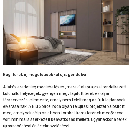
Régi terek új megoldásokkal újragondolva
A lakás eredetileg meglehetősen „merev” alaprajzzal rendelkezett:
különálló helyiségek, gyengén megvilágított terek és olyan
térszervezés jellemezte, amely nem felelt meg az új tulajdonosok
elvárásainak. A Blu Space iroda olyan felújítási projektet valósított
meg, amelynek célja az otthon korabeli karakterének megőrzése
volt, minimális szerkezeti beavatkozás mellett, ugyanakkor a terek
újraszabásával és értéknövelésével.