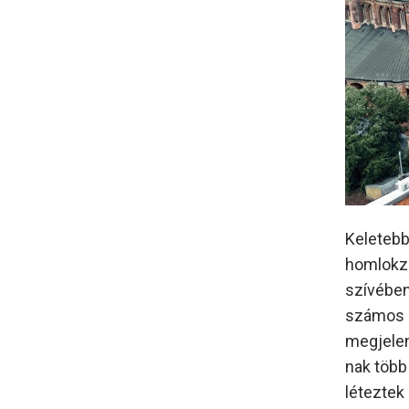
Keletebb
homlokza
szívében
számos p
megjelen
nak több
léteztek