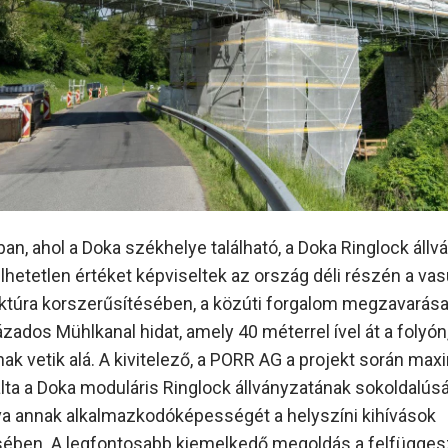
an, ahol a Doka székhelye található, a Doka Ringlock állv
lhetetlen értéket képviseltek az ország déli részén a vas
uktúra korszerűsítésében, a közúti forgalom megzavarása 
zados Mühlkanal hidat, amely 40 méterrel ível át a folyón
nak vetik alá. A kivitelező, a PORR AG a projekt során max
lta a Doka moduláris Ringlock állványzatának sokoldalúsá
va annak alkalmazkodóképességét a helyszíni kihívások
ében. A legfontosabb kiemelkedő megoldás a felfügges