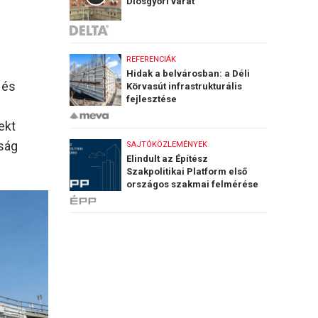
Diósgyőri várat
REFERENCIÁK
Hidak a belvárosban: a Déli
 és
Körvasút infrastrukturális
fejlesztése
ekt
nság
SAJTÓKÖZLEMÉNYEK
Elindult az Építész
Szakpolitikai Platform első
országos szakmai felmérése