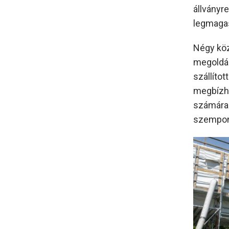
állványre
legmagas
Négy köz
megoldás
szállíto
megbízha
számára 
szempon