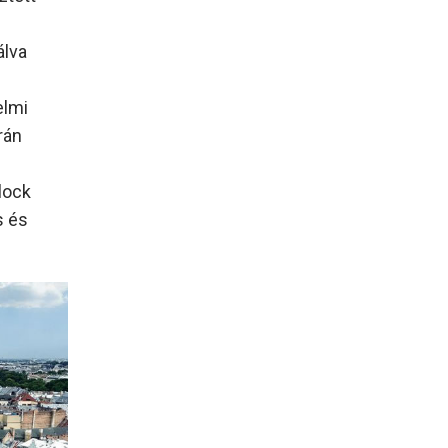
álva
elmi
rán
lock
s és