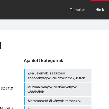
Termékek
Hírek
l
Ajánlott kategóriák
Zsaluelemek, zsaluzási
segédanyagok, állványelemek, létrák
Munkaállványok, védőállványok,
-szerte
védőhálók
Alátámasztó állványok, támaszok
Mivel a