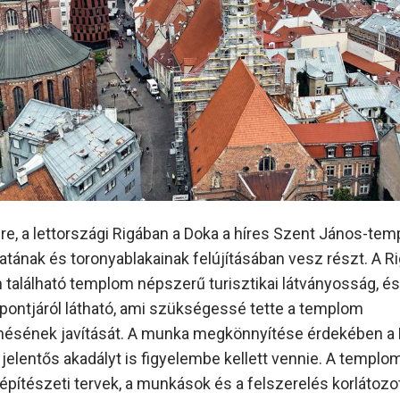
re, a lettországi Rigában a Doka a híres Szent János-te
tának és toronyablakainak felújításában vesz részt. A Ri
 található templom népszerű turisztikai látványosság, és
ontjáról látható, ami szükségessé tette a templom
ésének javítását. A munka megkönnyítése érdekében a 
 jelentős akadályt is figyelembe kellett vennie. A templ
 építészeti tervek, a munkások és a felszerelés korlátozo