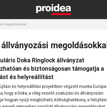
zási megoldásokkal
k állványozási megoldásokka
uláris Doka Ringlock állványzat
zhatóan és biztonságosan támogatja a
tást és helyreállítást
újítási és helyreállítási projektben végzett munka Európa
a, hogy a Doka, a világ vezető zsaluzási és állványozási
je hogyan nyújt megbízható, költséghatékony, a felújítási
k egyedi igényeihez igazított állványozási megoldásokat. 