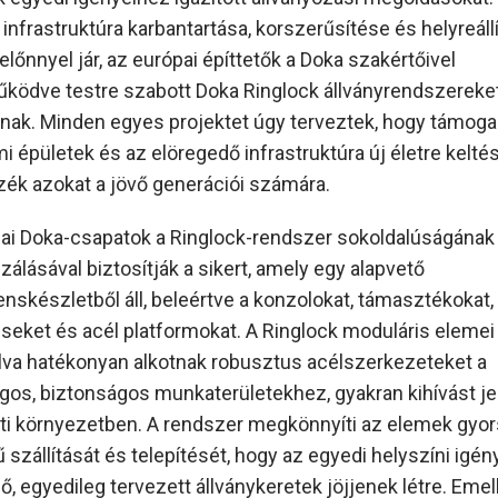
infrastruktúra karbantartása, korszerűsítése és helyreáll
lőnnyel jár, az európai építtetők a Doka szakértőivel
ködve testre szabott Doka Ringlock állványrendszereke
nak. Minden egyes projektet úgy terveztek, hogy támoga
i épületek és az elöregedő infrastruktúra új életre kelté
ék azokat a jövő generációi számára.
ai Doka-csapatok a Ringlock-rendszer sokoldalúságának
zálásával biztosítják a sikert, amely egy alapvető
skészletből áll, beleértve a konzolokat, támasztékokat,
seket és acél platformokat. A Ringlock moduláris elemei
va hatékonyan alkotnak robusztus acélszerkezeteket a
gos, biztonságos munkaterületekhez, gyakran kihívást je
ti környezetben. A rendszer megkönnyíti az elemek gyor
 szállítását és telepítését, hogy az egyedi helyszíni igé
, egyedileg tervezett állványkeretek jöjjenek létre. Emel