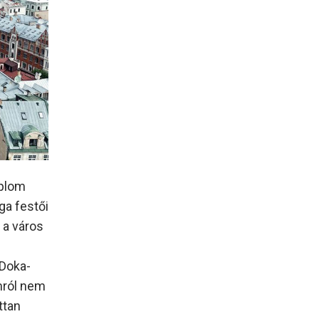
mplom
ga festői
 a város
Doka-
omról nem
ttan