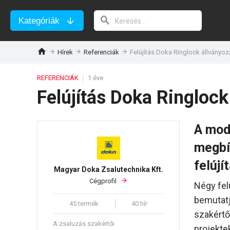
Kategóriák
Hírek
Referenciák
Felújítás Doka Ringlock állványo
REFERENCIÁK
1 éve
Felújítás Doka Ringloc
A mod
megbí
felújí
Magyar Doka Zsalutechnika Kft.
Cégprofil
Négy fel
bemutatj
45 termék
40 hír
szakértő
A zsaluzás szakértői
projekte