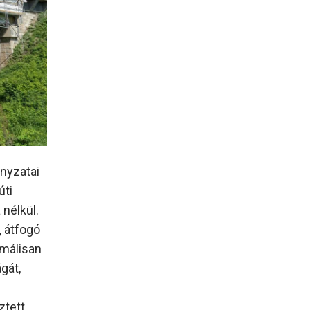
ányzatai
úti
nélkül.
, átfogó
imálisan
gát,
ztett