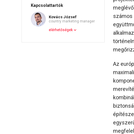
Kapcsolattartók
meglévő 
számos e
Kovács József
country marketing manager
együttmű
elérhetőségek
alkalmaz
történelm
megőrizz
Az európ
maximali
komponen
merevíté
kombinál
biztonsá
építésze
egyszerű
megfelelő