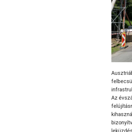
Ausztriáb
felbecsü
infrastr
Az évszá
felújítás
kihaszná
bizonyít
leküzdés