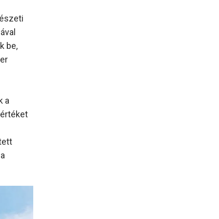
észeti
iával
k be,
er
k a
 értéket
tett
 a