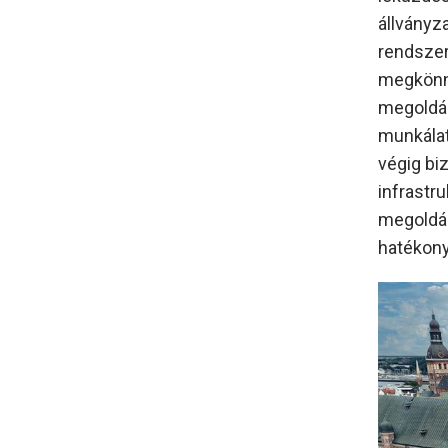
állványza
rendszer
megkönnyí
megoldás
munkálat
végig bi
infrastr
megoldás
hatékony