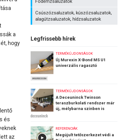
Födémzsaluzatok
ítása
Csúszózsaluzatok, kúszózsaluzatok,
alagútzsaluzatok, hídzsaluzatok
t
ssák a
Legfrissebb hírek
sét, hogy
TERMÉKÚJDONSÁGOK
Új Murexin X-Bond MS U1
univerzális ragasztó
TERMÉKÚJDONSÁGOK
A Deceuninck Twinson
teraszburkolati rendszer már
új, mélybarna színben is
lentő
elérhető
s és
nyeknek
REFERENCIÁK
Megújult tetőszerkezet védi a
lett az