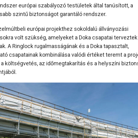
ndszer európai szabályozó testületek által tanúsított, a
abb szintű biztonságot garantáló rendszer.
elmúltbeli európai projekthez sokoldalú állványozási
okra volt szükség, amelyeket a Doka csapatai terveztek
ttak. A Ringlock rugalmasságának és a Doka tapasztalt,
tó csapatainak kombinálása valódi értéket teremt a proj
a költségvetés, az időmegtakarítás és a helyszíni bizto
tjából.