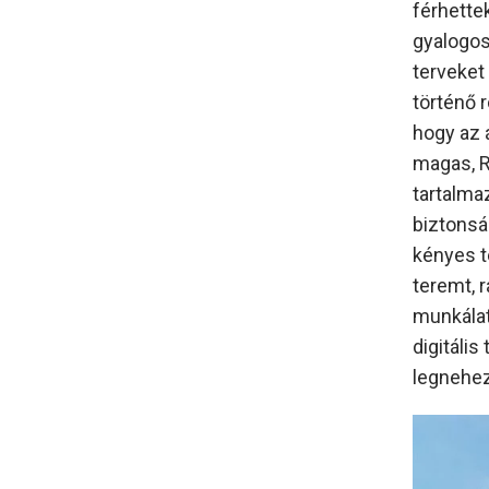
férhette
gyalogos
terveket
történő 
hogy az 
magas, R
tartalma
biztonsá
kényes t
teremt, 
munkálat
digitáli
legnehez