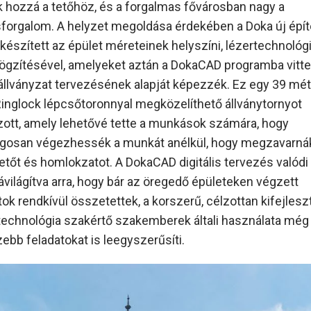
k hozzá a tetőhöz, és a forgalmas fővárosban nagy a
forgalom. A helyzet megoldása érdekében a Doka új épít
 készített az épület méreteinek helyszíni, lézertechnológ
rögzítésével, amelyeket aztán a DokaCAD programba vitte
állványzat tervezésének alapját képezzék. Ez egy 39 mét
inglock lépcsőtoronnyal megközelíthető állványtornyot
zott, amely lehetővé tette a munkások számára, hogy
gosan végezhessék a munkát anélkül, hogy megzavarná
etőt és homlokzatot. A DokaCAD digitális tervezés valódi
rávilágítva arra, hogy bár az öregedő épületeken végzett
ok rendkívül összetettek, a korszerű, célzottan kifejlesz
s technológia szakértő szakemberek általi használata még
ebb feladatokat is leegyszerűsíti.