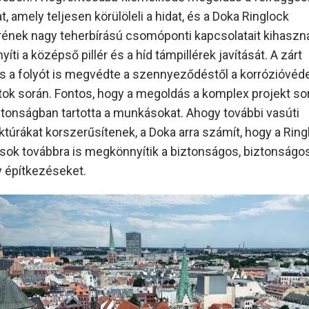
t, amely teljesen körülöleli a hidat, és a Doka Ringlock
ének nagy teherbírású csomóponti kapcsolatait kihaszn
ti a középső pillér és a híd támpillérek javítását. A zárt
 a folyót is megvédte a szennyeződéstől a korrózióvéd
ok során. Fontos, hogy a megoldás a komplex projekt so
ztonságban tartotta a munkásokat. Ahogy további vasúti
uktúrákat korszerűsítenek, a Doka arra számít, hogy a Ring
ok továbbra is megkönnyítik a biztonságos, biztonságo
 építkezéseket.