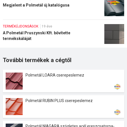
Megjelent a Polmetál új katalógusa
TERMÉKÚJDONSÁGOK
19 éve
A Polmetál Pruszynski Kft. bővítette
termékskáláját
További termékek a cégtől
Polmetál LOARA cserepeslemez
Polmetál RUBIN PLUS cserepeslemez
Polmetál NIAGARA szögletes acél ereszcsatorna-