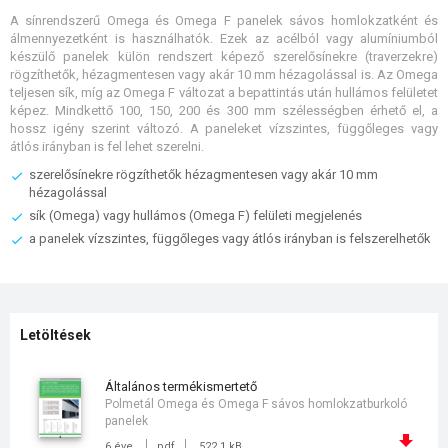
A sínrendszerű Omega és Omega F panelek sávos homlokzatként és
álmennyezetként is használhatók. Ezek az acélból vagy alumíniumból
készülő panelek külön rendszert képező szerelősínekre (traverzekre)
rögzíthetők, hézagmentesen vagy akár 10 mm hézagolással is. Az Omega
teljesen sík, míg az Omega F változat a bepattintás után hullámos felületet
képez. Mindkettő 100, 150, 200 és 300 mm szélességben érhető el, a
hossz igény szerint változó. A paneleket vízszintes, függőleges vagy
átlós irányban is fel lehet szerelni.
szerelősínekre rögzíthetők hézagmentesen vagy akár 10 mm
hézagolással
sík (Omega) vagy hullámos (Omega F) felületi megjelenés
a panelek vízszintes, függőleges vagy átlós irányban is felszerelhetők
Letöltések
általános termékismertető
Polmetál Omega és Omega F sávos homlokzatburkoló
panelek
6 éve
pdf
522.1 kB