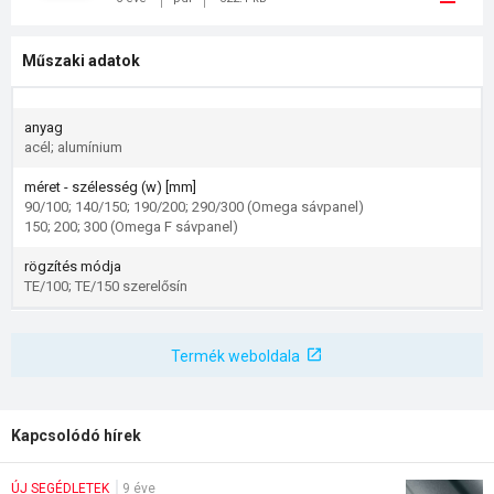
Műszaki adatok
anyag
acél; alumínium
méret - szélesség (w) [mm]
90/100; 140/150; 190/200; 290/300 (Omega sávpanel)
150; 200; 300 (Omega F sávpanel)
rögzítés módja
TE/100; TE/150 szerelősín
Termék weboldala
Kapcsolódó hírek
ÚJ SEGÉDLETEK
9 éve