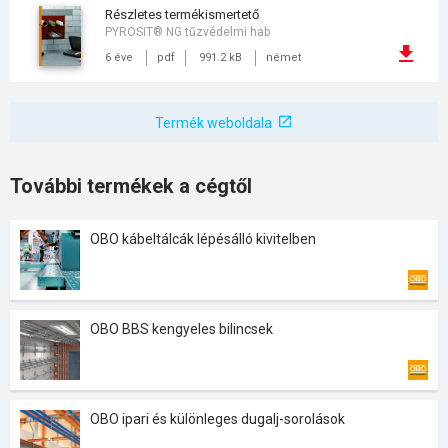
részletes termékismertető
PYROSIT® NG tűzvédelmi hab
6 éve
pdf
991.2 kB
német
Termék weboldala
További termékek a cégtől
OBO kábeltálcák lépésálló kivitelben
OBO BBS kengyeles bilincsek
OBO ipari és különleges dugalj-sorolások