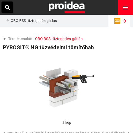
OBO BSS tűzterjedés gátlás
Termékcsalád:
OBO BSS tűzterjedés gátlás
PYROSIT® NG tűzvédelmi tömítőhab
2 kép