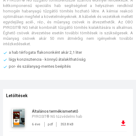
A PYROSIT® NG tűzgátló tömítőrendszer számos előnnyel rendelkezik. A
kétkomponensű speciális hab segítségével a helyszínen rendkívül
homogén habanyagú tűzgátló tömítés hozható létre. A kémiai reakció
optimálisan megfelel a követelményeknek. A kábelek és vezetékek mellett
egyidejűleg acél-, réz-, és műanyag csövek is átvezethetők. Az OBO
PYROSIT® NG tehát kombinált tűzgátló tömítés kialakítására is alkalmas.
Éghető csövek átvezetése esetén további tömítések is szükségesek. A
műanyag csövek akár 50 mm átmérőig nem igényelnek további
intézkedéseket.
a hab térfogata flakononként akár 2,1 liter
lágy konzisztencia - könnyű átalakíthatóság
por- és szálanyag-mentes beépítés
Letöltések
általános termékismertető
PYROSIT® NG tűzvédelmi hab
6 éve
pdf
353.8 kB