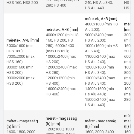
HSS 160; HSS 200
240; HS Alu 340;
HS BF
280; HS 400
HS Alu 440
HS BF
méretek, A×B [mm]
4000x1600 (min HS
méret
méretek, A×B [mm]
Alu 200);
[mm]
4000x1200 (min HS
9000x2400 (max
3000
méretek, A×B [mm]
160, HS 200, HS
HS Alu 200);
(min 
3000x1600 (min
280); 6000x2400
1000x1600 (min HS
160,
HSS 160);
(max HS160);
Alu 240);
200,2
7000x2000 (max
10000x2400 (max
11000x2400 (max
6000
HSS 160);
HS 200);
HS Alu 240);
(max 
8000x1600 (min
12000x2400 ( max
12000x1600 (min
160);
HSS 200);
HS 280);
HS Alu 340);
8000
9000x2000 (max
12000x1200 (min
13000x2400 (max
(max 
HSS 200)
HS 400);
HS Alu 340);
200);
16000x2400 (max
14000x1600 (min
1000
HS 400)
Hs Alu 440);
(max 
15000x2400 (max
280)
HS Alu 440)
méret
méret - magasság
méret - magasság
méret - magasság
maga
(h) [mm]
(h) [mm]
(h) [mm]
(h) [
1200;1600; 1800;
1600; 1800; 2000
1600; 2000; 2400
1600;