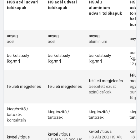
HSS acél udvari
HS acél udvari
HS Alu
HS B
tolókapuk
tolókapuk
alumínium
udva
udvari tolókapuk
toló
helys
burko
anyag
anyag
anyag
anya
acél
acél
alumínium
burko
burkolatsúly
burkolatsúly
burkolatsúly
[kg/m
[kg/m²]
[kg/m²]
[kg/m²]
12 (m
felüle
felületi megjelenés
megj
felületi megjelenés
felületi megjelenés
beépített ezüst
egyén
színű csíkok
burko
függ
kiegészítő /
kiegészítő /
kiegészítő /
kiegé
tartozék
tartozék
tartozék
tarto
kontaktsín
kivitel / típus
kivite
kivitel / típus
kivitel / típus
HS Alu 200; HS Alu
HS BF
HS 160; HS 200; HS