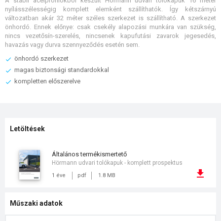
A stabil acélprofilokból készült Hörmann udvari tolókapuk 16 méter
nyílásszélességig komplett elemként szállíthatók. Így kétszárnyú
változatban akár 32 méter széles szerkezet is szállítható. A szerkezet
önhordó. Ennek előnye: csak csekély alapozási munkára van szükség,
nincs vezetősín-szerelés, nincsenek kapufutási zavarok jegesedés,
havazás vagy durva szennyeződés esetén sem.
önhordó szerkezet
magas biztonsági standardokkal
kompletten előszerelve
Letöltések
általános termékismertető
Hörmann udvari tolókapuk - komplett prospektus
1 éve
pdf
1.8 MB
Műszaki adatok