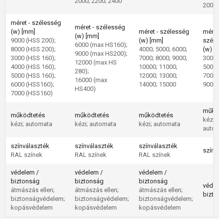
2000; 2200; 2400
2000
méret - szélesség
méret - szélesség
(w) [mm]
méret - szélesség
méret
(w) [mm]
9000 (HSS 200);
(w) [mm]
szél
6000 (max HS160);
8000 (HSS 200);
4000; 5000; 6000;
(w) [
9000 (max HS200);
3000 (HSS 160);
7000; 8000; 9000;
3000;
12000 (max HS
4000 (HSS 160);
10000; 11000;
5000;
280);
5000 (HSS 160);
12000; 13000;
7000;
16000 (max
6000 (HSS160);
14000; 15000
9000;
HS400)
7000 (HSS160)
műkö
működtetés
működtetés
működtetés
kézi;
kézi; automata
kézi; automata
kézi; automata
auto
színválaszték
színválaszték
színválaszték
színv
RAL színek
RAL színek
RAL színek
védelem /
védelem /
védelem /
biztonság
biztonság
biztonság
védel
átmászás ellen;
átmászás ellen;
átmászás ellen;
bizto
biztonságvédelem;
biztonságvédelem;
biztonságvédelem;
kopásvédelem
kopásvédelem
kopásvédelem