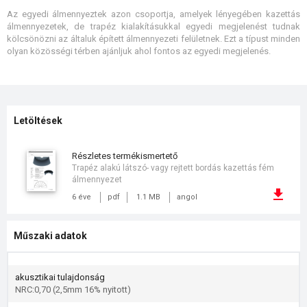
Az egyedi álmennyeztek azon csoportja, amelyek lényegében kazettás
álmennyezetek, de trapéz kialakításukkal egyedi megjelenést tudnak
kölcsönözni az általuk épített álmennyezeti felületnek. Ezt a típust minden
olyan közösségi térben ajánljuk ahol fontos az egyedi megjelenés.
Letöltések
részletes termékismertető
Trapéz alakú látszó- vagy rejtett bordás kazettás fém
álmennyezet
6 éve
pdf
1.1 MB
angol
Műszaki adatok
akusztikai tulajdonság
NRC:0,70 (2,5mm 16% nyitott)