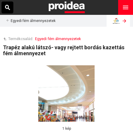
Egyedi fém álmennyezetek
Termékcsalád:
Egyedi fém álmennyezetek
Trapéz alakú látszó- vagy rejtett bordás kazettás
fém álmennyezet
1 kép