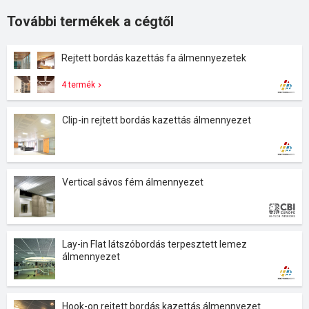
További termékek a cégtől
Rejtett bordás kazettás fa álmennyezetek
4 termék
Clip-in rejtett bordás kazettás álmennyezet
Vertical sávos fém álmennyezet
Lay-in Flat látszóbordás terpesztett lemez
álmennyezet
Hook-on rejtett bordás kazettás álmennyezet