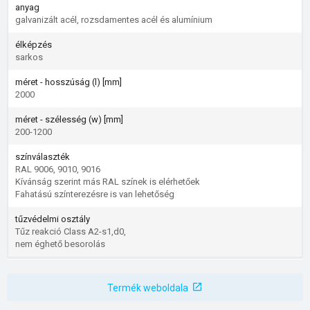
anyag
galvanizált acél, rozsdamentes acél és alumínium
élképzés
sarkos
méret - hosszúság (l) [mm]
2000
méret - szélesség (w) [mm]
200-1200
színválaszték
RAL 9006, 9010, 9016
Kívánság szerint más RAL színek is elérhetőek
Fahatású színterezésre is van lehetőség
tűzvédelmi osztály
Tűz reakció Class A2-s1,d0,
nem éghető besorolás
Termék weboldala