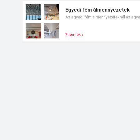
Egyedi fém álmennyezetek
Az egyedi fém álmennyezeteknél az egyedi
7 termék