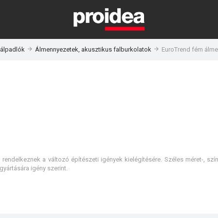
 álpadlók
Álmennyezetek, akusztikus falburkolatok
EuroTrend fém álm
 rendelkeznek a változó építészeti igények kielégítésére. Széles méret-, szí
gyártására igény szerint.