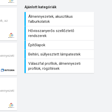
Ajánlott kategóriák
Álmennyezetek, akusztikus
ek, az
falburkolatok
Hővisszanyerős szellőztető
rendszerek
Építőlapok
Beltéri, süllyesztett lámpatestek
mennyezeti
Válaszfal profilok, álmennyezeti
profilok, rögzítések
mennyezeti
je meg