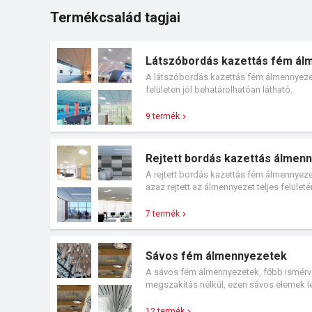
Termékcsalád tagjai
Látszóbordás kazettás fém ál
A látszóbordás kazettás fém álmennyezet
felületen jól behatárolhatóan látható.
9 termék
Rejtett bordás kazettás álmen
A rejtett bordás kazettás fém álmennyez
azaz rejtett az álmennyezet teljes felületé
7 termék
Sávos fém álmennyezetek
A sávos fém álmennyezetek, főbb ismérve 
megszakítás nélkül, ezen sávos elemek leh
12 termék