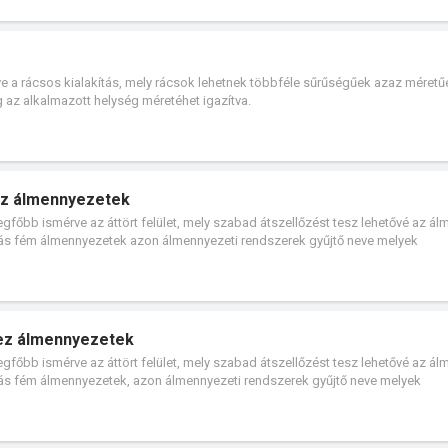
 a rácsos kialakítás, mely rácsok lehetnek többféle sűrűségűek azaz méretű
 az alkalmazott helység méretéhet igazítva.
ez álmennyezetek
gfőbb ismérve az áttört felület, mely szabad átszellőzést tesz lehetővé az ál
tás fém álmennyezetek azon álmennyezeti rendszerek gyűjtő neve melyek
 jól behatárolhatóan látható.
mez álmennyezetek
gfőbb ismérve az áttört felület, mely szabad átszellőzést tesz lehetővé az ál
ttás fém álmennyezetek, azon álmennyezeti rendszerek gyűjtő neve melyek
az álmennyezet teljes felületén. Kérem kattintson további információért, ismer
ereinket.