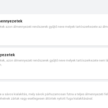
mennyezetek
ek azon álmennyezeti rendszerek gyűjtő neve melyek tartószerkezete az álm
nyezetek
etek, azon álmennyezeti rendszerek gyűjtő neve melyek tartószerkezete nem l
n.
a sávos kialakítás, mely sávok párhuzamosan futna a teljes álmennyezeti fel
etnek zártak vagy esetlegesen áttörtek nyitott fuga kialakításával.