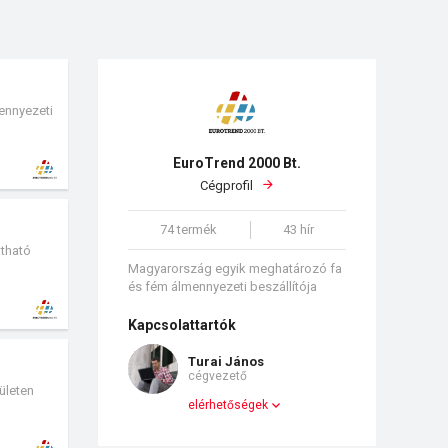
ennyezeti
EuroTrend 2000 Bt.
Cégprofil
74 termék
43 hír
átható
Magyarország egyik meghatározó fa
és fém álmennyezeti beszállítója
Kapcsolattartók
Turai János
cégvezető
ületen
elérhetőségek