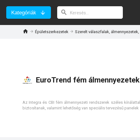
Kategóriák
Épületszerkezetek
Szerelt válaszfalak, álmennyezetek,
EuroTrend fém álmennyezetek
Az Integra és CBI fém álmennyezeti rendszerek széles kínálattal
biztosítanak, valamint lehetőség van speciális tervezésű panelek 