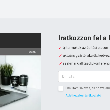
Iratkozzon fel a 
új termékek az építési piacon
aktuális gyártói akciók, kedv
szakmai kiállítások, konferenc
Elmúltam 16 éves, és hozzájáru
Adatkezelési tájékoztató