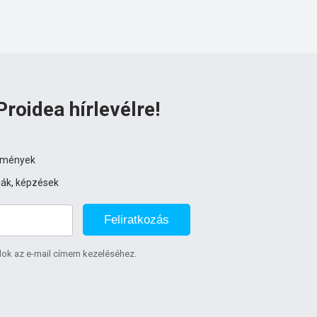
Proidea hírlevélre!
ezmények
iák, képzések
Feliratkozás
lok az e-mail címem kezeléséhez.