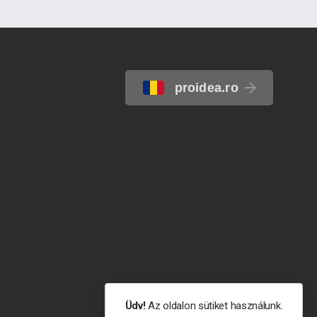
proidea.ro
Üdv!
Az oldalon sütiket használunk.