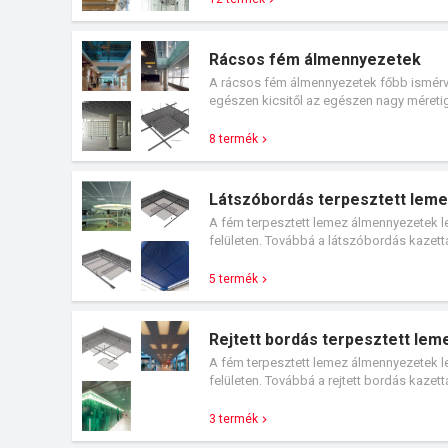
Rácsos fém álmennyezetek
A rácsos fém álmennyezetek főbb ismérve
egészen kicsitől az egészen nagy méretig
8 termék
Látszóbordás terpesztett lem
A fém terpesztett lemez álmennyezetek le
felületen. Továbbá a látszóbordás kazet
tartószerkezete az álmennyezeti felületen
5 termék
Rejtett bordás terpesztett le
A fém terpesztett lemez álmennyezetek le
felületen. Továbbá a rejtett bordás kaze
tartószerkezete nem látható azaz rejtett 
egyes rejtett bordás álmennyezeti rendsz
3 termék