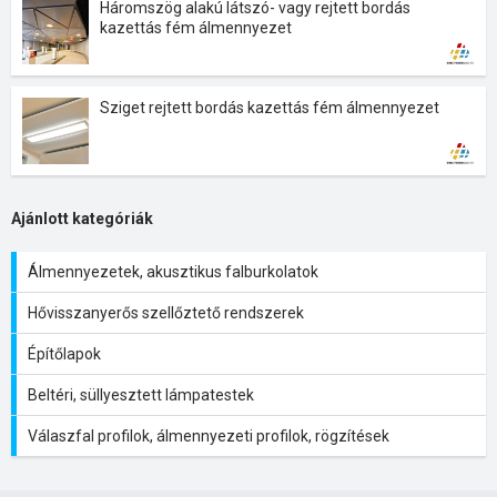
Háromszög alakú látszó- vagy rejtett bordás
kazettás fém álmennyezet
Sziget rejtett bordás kazettás fém álmennyezet
Ajánlott kategóriák
Álmennyezetek, akusztikus falburkolatok
Hővisszanyerős szellőztető rendszerek
Építőlapok
Beltéri, süllyesztett lámpatestek
Válaszfal profilok, álmennyezeti profilok, rögzítések