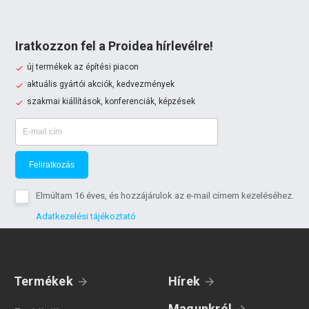
Iratkozzon fel a Proidea hírlevélre!
új termékek az építési piacon
aktuális gyártói akciók, kedvezmények
szakmai kiállítások, konferenciák, képzések
Feliratkozás
Elmúltam 16 éves, és hozzájárulok az e-mail címem kezeléséhez.
Adatkezelési tájékoztató
Termékek
Hírek
Magunkról