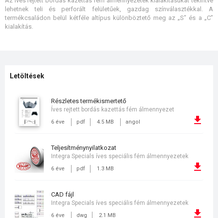
Az íves rejtett bordás kazettás fém álmennyezetek kialakításukat tekintve
lehetnek teli és perforált felületűek, gazdag színválasztékkal. A
termékcsaládon belül kétféle altípus különböztető meg az „S” és a „C”
kialakítás.
Letöltések
részletes termékismertető
Íves rejtett bordás kazettás fém álmennyezet
6 éve
pdf
4.5 MB
angol
teljesítménynyilatkozat
Integra Specials íves speciális fém álmennyezetek
6 éve
pdf
1.3 MB
CAD fájl
Integra Specials íves speciális fém álmennyezetek
6 éve
dwg
2.1 MB