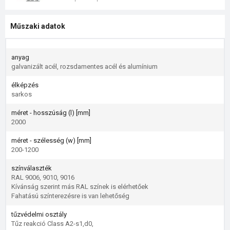
Műszaki adatok
anyag
galvanizált acél, rozsdamentes acél és alumínium
élképzés
sarkos
méret - hosszúság (l) [mm]
2000
méret - szélesség (w) [mm]
200-1200
színválaszték
RAL 9006, 9010, 9016
Kívánság szerint más RAL színek is elérhetőek
Fahatású színterezésre is van lehetőség
tűzvédelmi osztály
Tűz reakció Class A2-s1,d0,