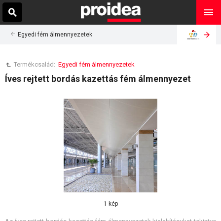
Egyedi fém álmennyezetek
Termékcsalád:
Egyedi fém álmennyezetek
Íves rejtett bordás kazettás fém álmennyezet
1 kép