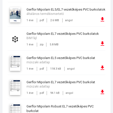
Gerflor Mipolam EL5/EL7 vezetőképes PVC burkolatok
általános termékismertető
1 éve
pdf
2.6 MB
angol
Gerflor Mipolam EL7 vezetőképes PVC burkolatok
BIM fájl
1 éve
zip
5.8 MB
Gerflor Mipolam EL5 vezetőképes PVC burkolat
műszaki adatlap
1 éve
pdf
118.3 kB
angol
Gerflor Mipolam EL7 vezetőképes PVC burkolat
műszaki adatlap
1 éve
pdf
94.1 kB
angol
Gerflor Mipolam Robust EL7 vezetőképes PVC
burkolat