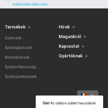
Adatkezelési tájékoztató
Termékek
Hírek
Magunkról
Eszközök
Kapcsolat
Épületgépészet
Gyártóknak
Berendezések
Épületvillamosság
Épületszerkezetek
Üdv!
Az oldalon sütiket használunk.