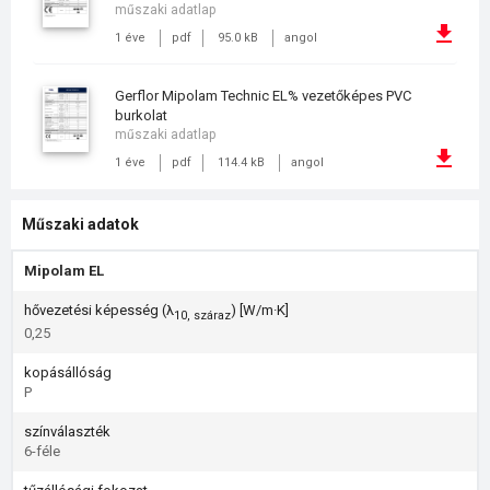
műszaki adatlap
1 éve
pdf
95.0 kB
angol
Gerflor Mipolam Technic EL% vezetőképes PVC
burkolat
műszaki adatlap
1 éve
pdf
114.4 kB
angol
Műszaki adatok
Mipolam EL
hővezetési képesség (λ
) [W/m·K]
10, száraz
0,25
kopásállóság
P
színválaszték
6-féle