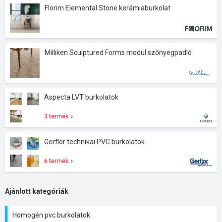
Florim Elemental Stone kerámiaburkolat
Milliken Sculptured Forms modul szőnyegpadló
Aspecta LVT burkolatok
3 termék
Gerflor technikai PVC burkolatok
6 termék
Ajánlott kategóriák
Homogén pvc burkolatok