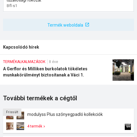
tűzállósági fokozat
Bfl-s1
Termék weboldala
Kapcsolódó hírek
TERMÉKALKALMAZÁSOK
8 éve
A Gerflor és Milliken burkolatok tökéletes
munkakörülményt biztosítanak a Váci 1.
épületében
További termékek a cégtől
Frissült
modulyss Plus szőnyegpadló kollekciók
4 termék