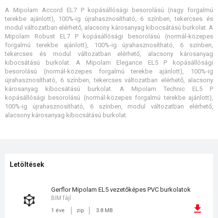
A Mipolam Accord EL7 P kopásállósági besorolású (nagy forgalmú
terekbe ajánlott), 100%-ig újrahasznosítható, 6 színben, tekercses és
modul változatban elérhető, alacsony károsanyag kibocsátású burkolat. A
Mipolam Robust EL7 P kopásállósági besorolású (normál-közepes
forgalmú terekbe ajánlott), 100%-ig újrahasznosítható, 6 színben,
tekercses és modul változatban elérhető, alacsony károsanyag
kibocsátású burkolat. A Mipolam Elegance EL5 P kopásállósági
besorolású (normál-közepes forgalmú terekbe ajánlott), 100%-ig
újrahasznosítható, 6 színben, tekercses változatban elérhető, alacsony
károsanyag kibocsátású burkolat. A Mipolam Technic EL5 P
kopásállósági besorolású (normál-közepes forgalmú terekbe ajánlott),
100%-ig újrahasznosítható, 6 színben, modul változatban elérhető,
alacsony károsanyag kibocsátású burkolat.
Letöltések
Gerflor Mipolam EL5 vezetőképes PVC burkolatok
BIM fájl
1 éve
zip
3.8 MB