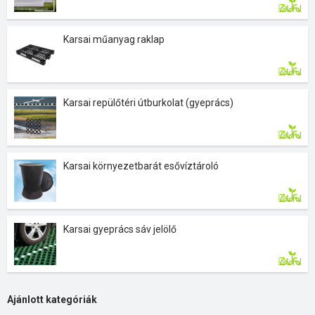
Karsai műanyag raklap
Karsai repülőtéri útburkolat (gyeprács)
Karsai környezetbarát esővíztároló
Karsai gyeprács sáv jelölő
Ajánlott kategóriák