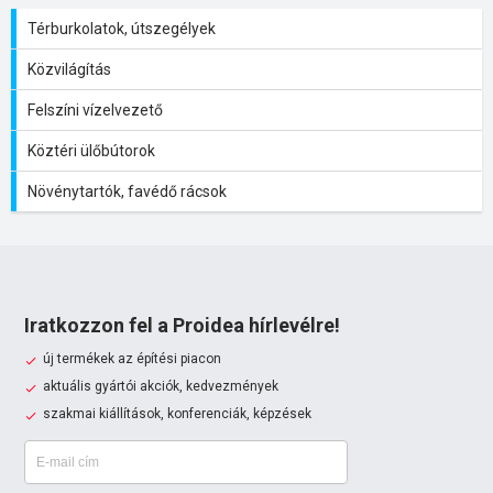
Térburkolatok, útszegélyek
Közvilágítás
Felszíni vízelvezető
Köztéri ülőbútorok
Növénytartók, favédő rácsok
Iratkozzon fel a Proidea hírlevélre!
új termékek az építési piacon
aktuális gyártói akciók, kedvezmények
szakmai kiállítások, konferenciák, képzések