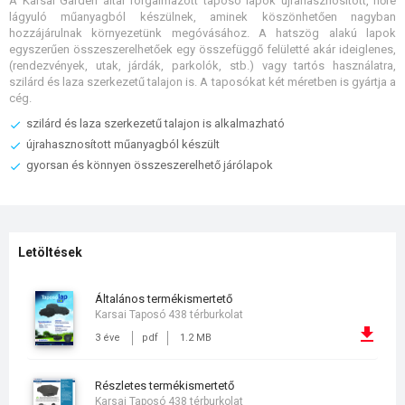
A Karsai Garden által forgalmazott taposó lapok újrahasznosított, hőre
lágyuló műanyagból készülnek, aminek köszönhetően nagyban
hozzájárulnak környezetünk megóvásához. A hatszög alakú lapok
egyszerűen összeszerelhetőek egy összefüggő felületté akár ideiglenes,
(rendezvények, utak, járdák, parkolók, stb.) vagy tartós használatra,
szilárd és laza szerkezetű talajon is. A taposókat két méretben is gyártja a
cég.
szilárd és laza szerkezetű talajon is alkalmazható
újrahasznosított műanyagból készült
gyorsan és könnyen összeszerelhető járólapok
Letöltések
általános termékismertető
Karsai Taposó 438 térburkolat
3 éve
pdf
1.2 MB
részletes termékismertető
Karsai Taposó 438 térburkolat