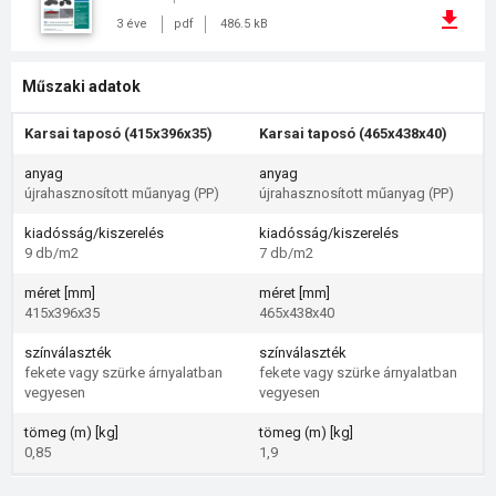
3 éve
pdf
486.5 kB
Műszaki adatok
Karsai taposó (415x396x35)
Karsai taposó (465x438x40)
anyag
anyag
újrahasznosított műanyag (PP)
újrahasznosított műanyag (PP)
kiadósság/kiszerelés
kiadósság/kiszerelés
9 db/m2
7 db/m2
méret [mm]
méret [mm]
415x396x35
465x438x40
színválaszték
színválaszték
fekete vagy szürke árnyalatban
fekete vagy szürke árnyalatban
vegyesen
vegyesen
tömeg (m) [kg]
tömeg (m) [kg]
0,85
1,9