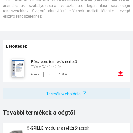
TVA típusú VARYCONTROL VAV-készülékek a levegő elszívó rendszerek
áramlásának szabályozására, változtatható légáramlási sebességű
rendszerekhez. Szigorú akusztikai előírások mellett létesített levegő
elszívó rendszerekhez.
Letöltések
részletes termékismertető
TVA VAV készülék
6 éve
pdf
1.8 MB
Termék weboldala
További termékek a cégtől
X-GRILLE modular szellőzőrácsok