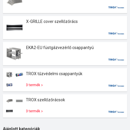
X-GRILLE cover szellőzőrács
EKA2-EU füstgázvezérlő csappantyú
TROX tűzvédelmi csappantyúk
3 termék
TROX szellőzőrácsok
3 termék
Ajánlott kategóriák