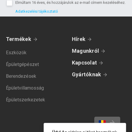
Elmúltam 16 éves, és hozzájárulok az e-mail címem kezeléséhez.
Adatkezelési tájékoztató
Termékek
Hírek
Magunkról
Eszközök
Kapcsolat
Épületgépészet
Gyártóknak
Berendezések
Épületvillamosság
Épületszerkezetek