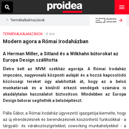
Termékalkalmazások
TERMÉKALKALMAZÁSOK
8 éve
Modern agora a Római Irodaházban
A Herman Miller, a Sitland és a Wilkhahn bútorokat az
Europa Design szállította
Életre kelt az MVM székház agorája. A Római Irodaház
impozáns, nagyvonalú központi auláját és a hozzá kapcsolódó
közösségi tereket úgy alakították át, hogy az a belső
munkatársak és a kívülről érkező vendégek számára is
akadálytalan használatot biztosítson. Mindebben az Europa
Design bútorai segítették a belsőépítészt.
Pálla Gábor, a Római Irodaház ügyvezető igazgatója kiemelte, hogy
az új elrendezésnek és berendezésnek köszönhető funkciókkal - a
tárgyaló- és várakozószigetekkel, coworking munkahelyekkel - a