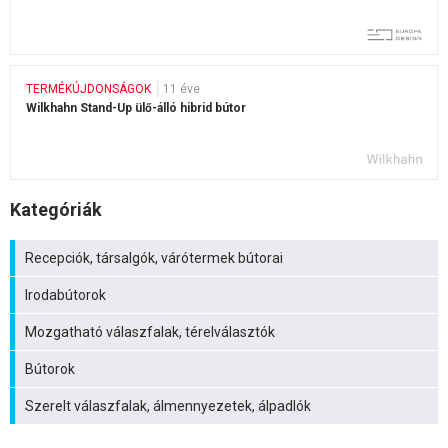
TERMÉKÚJDONSÁGOK
11 éve
Wilkhahn Stand-Up ülő-álló hibrid bútor
Kategóriák
Recepciók, társalgók, várótermek bútorai
Irodabútorok
Mozgatható válaszfalak, térelválasztók
Bútorok
Szerelt válaszfalak, álmennyezetek, álpadlók