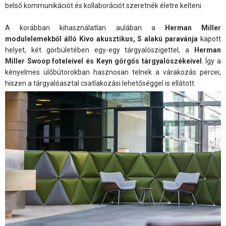
belső kommunikációt és kollaborációt szeretnék életre kelteni.
A korábban kihasználatlan aulában a
Herman Miller
modulelemekből álló Kivo akusztikus, S alakú paravánja
kapott
helyet, két görbületében egy-egy tárgyalószigettel, a
Herman
Miller Swoop foteleivel és Keyn görgős tárgyalószékeivel
. Így a
kényelmes ülőbútorokban hasznosan telnek a várakozás percei,
hiszen a tárgyalóasztal csatlakozási lehetőséggel is ellátott.