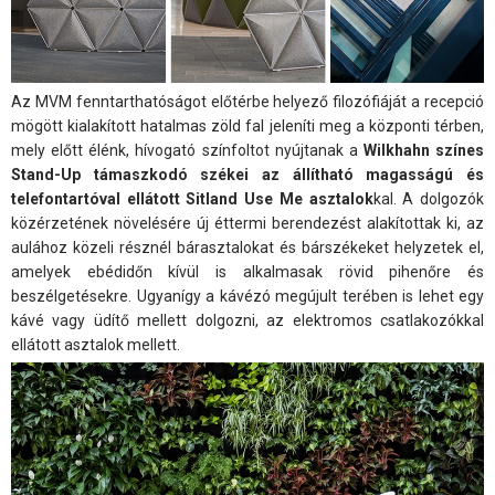
Az MVM fenntarthatóságot előtérbe helyező filozófiáját a recepció
mögött kialakított hatalmas zöld fal jeleníti meg a központi térben,
mely előtt élénk, hívogató színfoltot nyújtanak a
Wilkhahn színes
Stand-Up támaszkodó székei az állítható magasságú és
telefontartóval ellátott Sitland Use Me asztalok
kal. A dolgozók
közérzetének növelésére új éttermi berendezést alakítottak ki, az
aulához közeli résznél bárasztalokat és bárszékeket helyzetek el,
amelyek ebédidőn kívül is alkalmasak rövid pihenőre és
beszélgetésekre. Ugyanígy a kávézó megújult terében is lehet egy
kávé vagy üdítő mellett dolgozni, az elektromos csatlakozókkal
ellátott asztalok mellett.