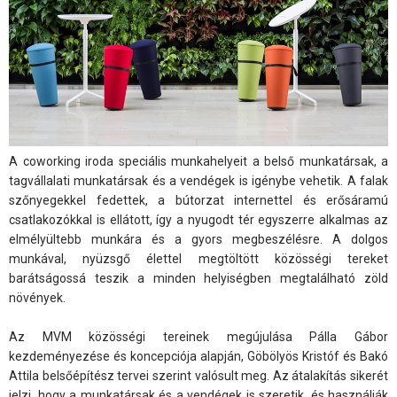
A coworking iroda speciális munkahelyeit a belső munkatársak, a
tagvállalati munkatársak és a vendégek is igénybe vehetik. A falak
szőnyegekkel fedettek, a bútorzat internettel és erősáramú
csatlakozókkal is ellátott, így a nyugodt tér egyszerre alkalmas az
elmélyültebb munkára és a gyors megbeszélésre. A dolgos
munkával, nyüzsgő élettel megtöltött közösségi tereket
barátságossá teszik a minden helyiségben megtalálható zöld
növények.
Az MVM közösségi tereinek megújulása Pálla Gábor
kezdeményezése és koncepciója alapján, Göbölyös Kristóf és Bakó
Attila belsőépítész tervei szerint valósult meg. Az átalakítás sikerét
jelzi, hogy a munkatársak és a vendégek is szeretik, és használják