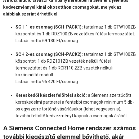
A most induló tavaszi kampány keretében a Siemens jelentős
kedvezménnyel kínál okosotthon csomagokat, melyek az
alábbiak szerint érhetők el:
SCH 1-es csomag (SCH-PACK1):
tartalmaz 1 db GTW100ZB
központot és 1 db RDZ100ZB vezetékes fűtési termosztátot.
Listaár: nettó 69.130 Ft/csomag
SCH 2-es csomag (SCH-PACK2):
tartalmaz 1 db GTW100ZB
központot, 1 db RDZ101ZB vezeték nélküli fűtési
termosztátot és 1 db RCR110.2ZB vezeték nélküli
kazánindító modult.
Listaár: nettó 95.420 Ft/csomag
Kereskedői készlet felöltési akció:
a Siemens szerződött
kereskedelmi partnerei a fentebbi csomagok minimum 5 db-
os egyszerre történő vásárlásakor (lehet vegyesen is),
további feltöltő kedvezményt kapnak a csomagok árából.
A Siemens Connected Home rendszer számos
további kiegészítő elemmel bővíthető, akár