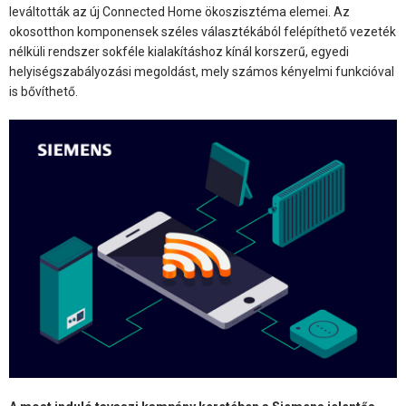
leváltották az új Connected Home ökoszisztéma elemei. Az
okosotthon komponensek széles választékából felépíthető vezeték
nélküli rendszer sokféle kialakításhoz kínál korszerű, egyedi
helyiségszabályozási megoldást, mely számos kényelmi funkcióval
is bővíthető.