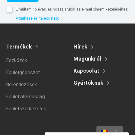
Elmúltam 16 éves, és hozzájárulok az e-mail címem kezeléséhez.
Adatkezelési tájékoztató
Termékek
Hírek
Magunkról
Eszközök
Kapcsolat
Épületgépészet
Gyártóknak
Berendezések
Épületvillamosság
Épületszerkezetek