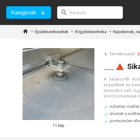
Kategóriák
Épületszerkezetek
Rögzítéstechnika
Napelemek, na
Termékcsalád:
S
Sik
A SikaRoof® Anchor
készülékek és bere
lemezekre való rög
vízhatlan csatla
átvezeti a szélt
pontszerűen elhe
11 kép