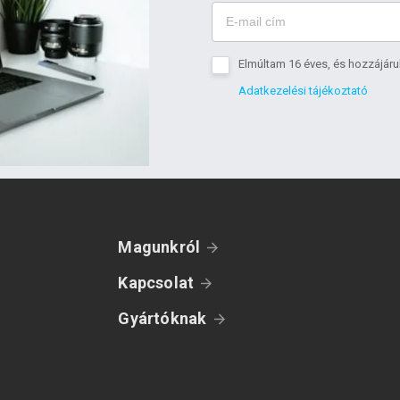
Elmúltam 16 éves, és hozzájáru
Adatkezelési tájékoztató
Magunkról
Kapcsolat
Gyártóknak