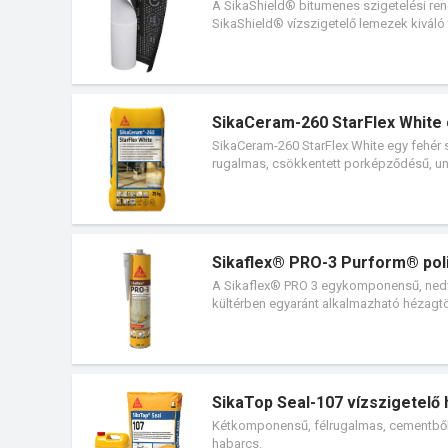
A SikaShield® bitumenes szigetelési ren
SikaShield® vízszigetelő lemezek kiváló
típusú bitumenes lemezeket tartalmaz, a
SikaCeram-260 StarFlex Whit
SikaCeram-260 StarFlex White egy fehér s
rugalmas, csökkentett porképződésű, un
kifejezetten kézi felhasználásra optim
méretű és anyagú burkolólapok (kerámia
kő, stb.) kül- és beltéri, padlóra és falra
Sikaflex® PRO-3 Purform® pol
A Sikaflex® PRO 3 egykomponensű, nedve
kültérben egyaránt alkalmazható hézagtö
födéme, parkolók), raktárakban és gyár
kommunális szennyvízgyűjtő- és tisztítóm
csatlakozási hézagainál.
SikaTop Seal-107 vízszigetelő
Kétkomponensű, félrugalmas, cementből, 
habarcs.