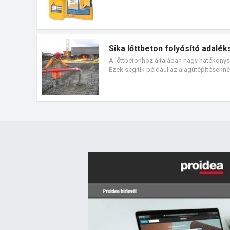
Sika lőttbeton folyósító adalé
A lőttbetonhoz általában nagy hatékonysá
Ezek segítik például az alagútépítésekn
nedvesen lőtt betonoknál javasoljuk és 