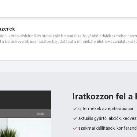
kszerek
gú, kötéskésleltető és stabilizáló hatású Sika folyósító adalékszereket hasz
él a betonkeverék üzembiztos bejuttatását a mmunkaterületre.Használatukat f
mindenképpen kötésgyorsító használatára is szükség van.
Iratkozzon fel a 
új termékek az építési piacon
aktuális gyártói akciók, kedv
szakmai kiállítások, konferenc