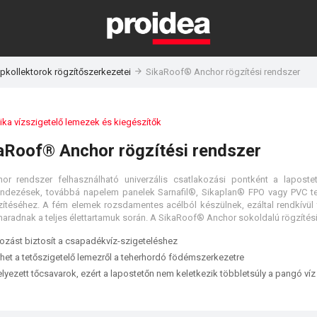
pkollektorok rögzítőszerkezetei
SikaRoof® Anchor rögzítési rendszer
ika vízszigetelő lemezek és kiegészítők
aRoof® Anchor rögzítési rendszer
 rendszer felhasználható univerzális csatlakozási pontként a lapostet
ndezések, továbbá napelem panelek Sarnafil®, Sikaplan® FPO vagy PVC te
zítéséhez. A fém elemek rozsdamentes acélból készülnek, ezáltal rendkívül 
kozást biztosít a csapadékvíz-szigeteléshez
erhet a tetőszigetelő lemezről a teherhordó födémszerkezetre
lyezett tőcsavarok, ezért a lapostetőn nem keletkezik többletsúly a pangó víz