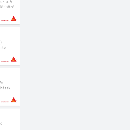
tokra. A
különböző
nak.
),
hite
lönböző
rmészetes
és
lóházak
s
lő