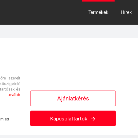
Termékek
Hírek
őre szerelt
tőszigetelő
tartósak és
korróziómentesek maradnak a teljes élettartamuk során. A SikaRoof® Anchor sokoldalú rögzítési megoldás alkalmazható különböző teherhordó aljzatokon és hőszigetelő rétegek esetén, új épületeknél és felújítások alkalmával egyaránt.
tovább
Ajánlatkérés
Kapcsolattartók
 miatt