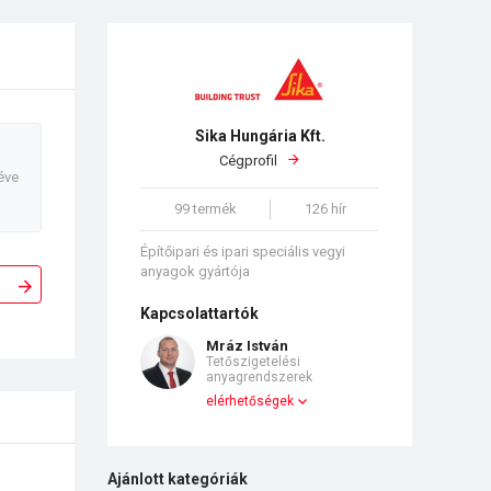
Sika Hungária Kft.
Cégprofil
éve
99 termék
126 hír
Építőipari és ipari speciális vegyi
anyagok gyártója
Kapcsolattartók
Mráz István
Tetőszigetelési
anyagrendszerek
elérhetőségek
Ajánlott kategóriák