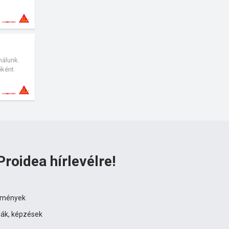
nálunk.
őként
Proidea hírlevélre!
ezmények
iák, képzések