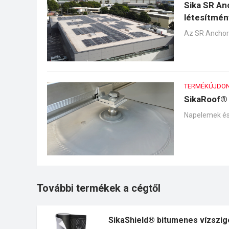
Sika SR An
létesítmé
Az SR Anchor
TERMÉKÚJDO
SikaRoof® 
Napelemek és 
További termékek a cégtől
SikaShield® bitumenes vízszi