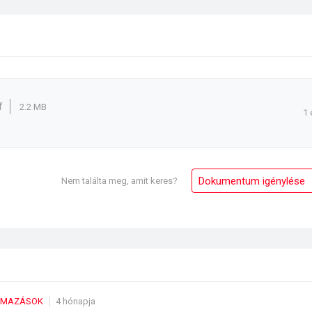
f
2.2 MB
1 
Dokumentum igénylése
Nem találta meg, amit keres?
LMAZÁSOK
4 hónapja