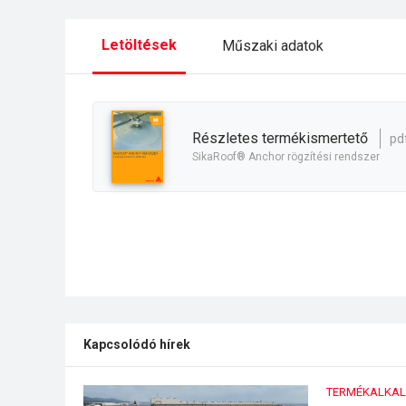
Letöltések
Műszaki adatok
részletes termékismertető
pd
SikaRoof® Anchor rögzítési rendszer
Kapcsolódó hírek
TERMÉKALKA