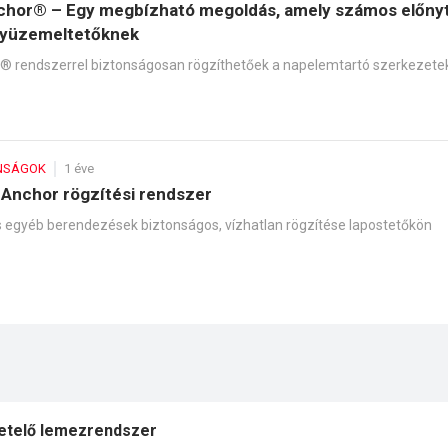
chor® – Egy megbízható megoldás, amely számos előnyt
nyüzemeltetőknek
® rendszerrel biztonságosan rögzíthetőek a napelemtartó szerkezete
NSÁGOK
1 éve
Anchor rögzítési rendszer
egyéb berendezések biztonságos, vízhatlan rögzítése lapostetőkön
getelő lemezrendszer