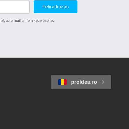
Feliratkozás
lok az e-mail címem kezeléséhez.
proidea.ro