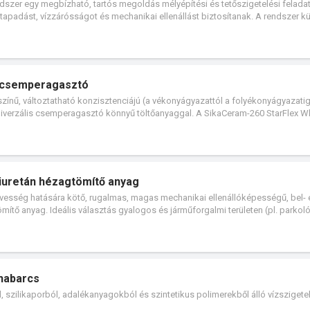
dszer egy megbízható, tartós megoldás mélyépítési és tetőszigetelési felada
 tapadást, vízzárósságot és mechanikai ellenállást biztosítanak. A rendszer 
melyek nedves betonra is feldolgozhatók, és akár -25°C-ig rugalmasak marad
e csemperagasztó
zínű, változtatható konzisztenciájú (a vékonyágyazattól a folyékonyágyazatig
iverzális csemperagasztó könnyű töltőanyaggal. A SikaCeram-260 StarFlex W
alizált, alkalmazható maximum 25 mm-es rétegvastagságig. Felhasználható kü
, üvegmozaik, kőporcelán, deformációra és elszíneződésre nem érzékeny te
 történő ragasztásához.
iuretán hézagtömítő anyag
sség hatására kötő, rugalmas, magas mechanikai ellenállóképességű, bel- 
mítő anyag. Ideális választás gyalogos és járműforgalmi területen (pl. parko
tócsarnokokban, élelmiszeripari terekben, kerámiaburkolatos középületekben,
űvek fugáiban, alagútépítési fugáknál valamint tisztatéri padlók dilatációs- é
 habarcs
szilikaporból, adalékanyagokból és szintetikus polimerekből álló vízszigete