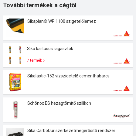
További termékek a cégtől
Sikaplan® WP 1100 szigetelőlemez
Sika kartusos ragasztók
7 termék
Sikalastic-152 vízszigetelő cementhabarcs
Schönox ES hézagtömítő szilikon
Sika CarboDur szerkezetmegerősítő rendszer