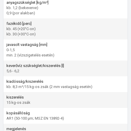
anyagszükséglet [kg/m²]
kb. 1,2 (bekeverve)
0,9 (por alakban)
fazékidő [perc]
kb. 45 (+20°C-on)
kb. 30 (+30°C-on)
javasolt vastagság [mm]
0-1,5
min. 2 (vízszigetelés esetén)
keverővíz szükséglet/kiszerelés [l]
5,6 - 6,2
kiadósság/kiszerelés
kb. 8,3 m²/15 kg-os zsák (2 mm vastagság esetén)
kiszerelés
15 kg-os zsák
kopásállóság
AR1 (50-100 µm; MSZ EN 13892-4)
megjelenés