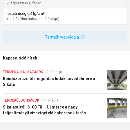
Világosszürke; fehér
testsűrűség (ρ) [g/cm³]
kb. 1,2 (friss habarcs sűrűsége)
Termék weboldala
Kapcsolódó hírek
TERMÉKALKALMAZÁSOK
2 hónapja
Rendszerszintű megoldás hidak sóvédelmére a
Sikától
TERMÉKÚJDONSÁGOK
4 hónapja
Sikalastic®-6100 FX – Új mérce a nagy
teljesítményű vízszigetelő habarcsok terén