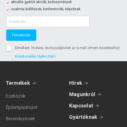
aktuális gyártói akciók, kedvezmények
szakmai kiállítások, konferenciák, képzések
Feliratkozás
Elmúltam 16 éves, és hozzájárulok az e-mail címem kezeléséhez.
Adatkezelési tájékoztató
Termékek
Hírek
Magunkról
Eszközök
Kapcsolat
Épületgépészet
Gyártóknak
Berendezések