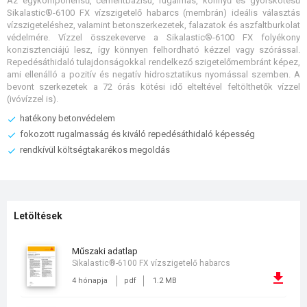
Az egykomponensű, cementbázisú, rugalmas, könnyű és gyorskötésű
Sikalastic®-6100 FX vízszigetelő habarcs (membrán) ideális választás
vízszigeteléshez, valamint betonszerkezetek, falazatok és aszfaltburkolat
védelmére. Vízzel összekeverve a Sikalastic®-6100 FX folyékony
konzisztenciájú lesz, így könnyen felhordható kézzel vagy szórással.
Repedésáthidaló tulajdonságokkal rendelkező szigetelőmembránt képez,
ami ellenálló a pozitív és negatív hidrosztatikus nyomással szemben. A
bevont szerkezetek a 72 órás kötési idő elteltével feltölthetők vízzel
(ivóvízzel is).
hatékony betonvédelem
fokozott rugalmasság és kiváló repedésáthidaló képesség
rendkívül költségtakarékos megoldás
Letöltések
műszaki adatlap
Sikalastic®-6100 FX vízszigetelő habarcs
4 hónapja
pdf
1.2 MB