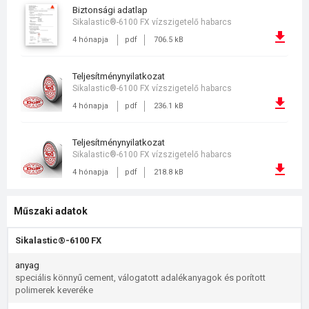
biztonsági adatlap
Sikalastic®-6100 FX vízszigetelő habarcs
4 hónapja
pdf
706.5 kB
teljesítménynyilatkozat
Sikalastic®-6100 FX vízszigetelő habarcs
4 hónapja
pdf
236.1 kB
teljesítménynyilatkozat
Sikalastic®-6100 FX vízszigetelő habarcs
4 hónapja
pdf
218.8 kB
Műszaki adatok
Sikalastic®-6100 FX
anyag
speciális könnyű cement, válogatott adalékanyagok és porított
polimerek keveréke