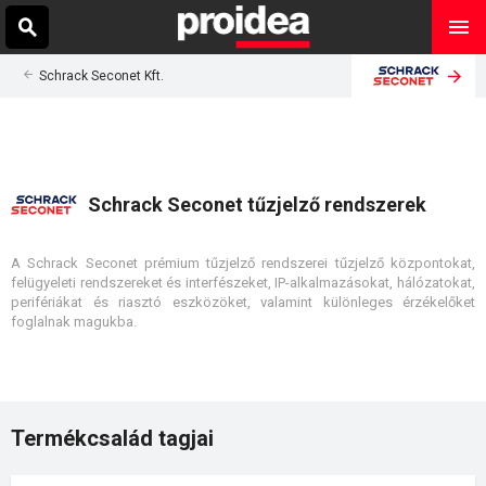
Schrack Seconet Kft.
Schrack Seconet tűzjelző rendszerek
A Schrack Seconet prémium tűzjelző rendszerei tűzjelző központokat,
felügyeleti rendszereket és interfészeket, IP-alkalmazásokat, hálózatokat,
perifériákat és riasztó eszközöket, valamint különleges érzékelőket
foglalnak magukba.
Termékcsalád tagjai