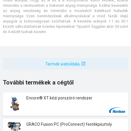
Óriási előnyük, hogy az A és a B komponenst külön kezelik, ezáltal
minimális a rendszerben a bekevert anyag mennyisége. Ezáltal kevesebb
az anyag veszteség és minimális a mosásból keletkező hulladék
mennyisége. Ezen berendezések alkalmazásával a rövid fazék idejű
anyagok is biztonságosan szórhatóak. A keverési arányok 1:1 és 30:1
között változtathatóak tizedes lépésekkel. Típustól függően akár 30 színt
és 4 edzőt tudnak kezelni.
Termék weboldala
További termékek a cégtől
Encore® XT kézi porszóró rendszer
GRACO Fusion PC (ProConnect) festékpisztoly