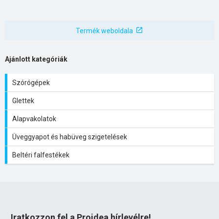
Termék weboldala
Ajánlott kategóriák
Szórógépek
Glettek
Alapvakolatok
Üveggyapot és habüveg szigetelések
Beltéri falfestékek
Iratkozzon fel a Proidea hírlevélre!