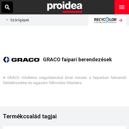
Szórógépek
GRACO faipari berendezések
A GRACO tökéletes megoldásokat kínál minden a faiparban felmerülő
felületkezelési és ragasztó felhordási feladatra.
Termékcsalád tagjai