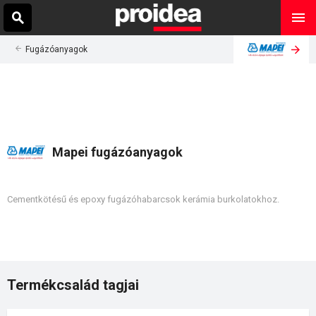
Fugázóanyagok
Mapei fugázóanyagok
Cementkötésű és epoxy fugázóhabarcsok kerámia burkolatokhoz.
Termékcsalád tagjai