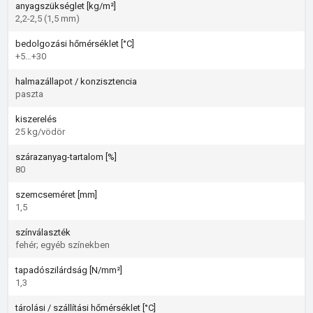
anyagszükséglet [kg/m²]
2,2-2,5 (1,5 mm)
bedolgozási hőmérséklet [°C]
+5…+30
halmazállapot / konzisztencia
paszta
kiszerelés
25 kg/vödör
szárazanyag-tartalom [%]
80
szemcseméret [mm]
1,5
színválaszték
fehér; egyéb színekben
tapadószilárdság [N/mm²]
1,3
tárolási / szállítási hőmérséklet [°C]