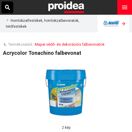
Homlokzatfestékek, homlokzatbevonatok,
tetőfestékek
Termékcsalád:
Mapei védő- és dekorációs falbevonatok
Acrycolor Tonachino falbevonat
2 kép