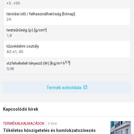
+5…+30
tárolási idő / felhasználhatóság [hónap]
24
testsűrűség (ρ) [g/cm³]
1,8
tűzvédelmi osztály
A2-s1, d0
0,5
vízfelvételeli tényező (W) [kg/m²·h
]
0,08
Termék weboldala
Kapcsolódó hírek
TERMÉKALKALMAZÁSOK
3 éve
Tökéletes hőszigetelés és homlokzatszínezés