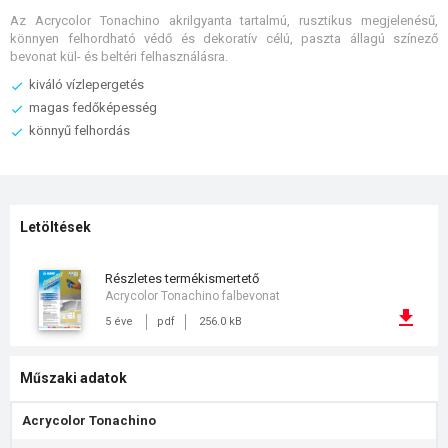
Az Acrycolor Tonachino akrilgyanta tartalmú, rusztikus megjelenésű,
könnyen felhordható védő és dekoratív célú, paszta állagú színező
bevonat kül- és beltéri felhasználásra.
kiváló vízlepergetés
magas fedőképesség
könnyű felhordás
Letöltések
részletes termékismertető
Acrycolor Tonachino falbevonat
5 éve
pdf
256.0 kB
Műszaki adatok
Acrycolor Tonachino