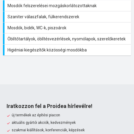
Mosdók felszerelései mozgáskorlátozottaknak
Szaniter válaszfalak, fülkerendszerek
Mosdók, bidék, WC-k, piszoárok
Öblítőtartályok, öblítésvezérlések, nyomólapok, szerelőkeretek
Higiéniai kiegészítők közösségi mosdókba
Iratkozzon fel a Proidea hírlevélre!
új termékek az építési piacon
aktuális gyártói akciók, kedvezmények
szakmai kiállítások, konferenciák, képzések