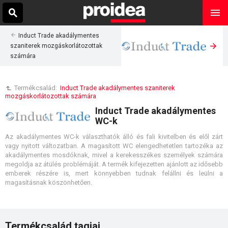
Induct Trade akadálymentes
szaniterek mozgáskorlátozottak
számára
Termékcsalád:
Induct Trade akadálymentes szaniterek
mozgáskorlátozottak számára
Induct Trade akadálymentes
WC-k
Az akadálymentes WC-k választhatók álló és fali kivitelben és elől zárt
vagy nyitott változatban. A magasított WC elengedhetetlen tartozéka az
akadálymentes mosdóknak, mivel a kerekesszékes személyek számára
megoldja az átülés problémáját. A termék kifejezetten ajánlott az idősebb
emberek részére is, mert könnyebben tudnak felállni és leülni a
magasításnak köszönhetően.
Termékcsalád tagjai