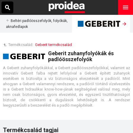
Beltéri padlóösszefolyók, folyókák,
aknafedlapok
Termékcsalád:
Geberit termékcsalád
Geberit zuhanyfolyókák és
padlóösszefolyók
A Geberit zuhanyfolyókákkal, a Geberit padlóösszefolyókkal, valamint az
innovatív Geberit falba rejtett lefolyóval a Geberit épített zuhanyok
esetében is biztosítja a víz biztonságos elvezetését a padlóról. Mint
ahogyan a Geberit valamennyi rendszere, a padlóról történő vízelvezetés
is a Geberit hidraulikai know-how-jának segítségével valósul meg, mely
nem csak biztonságos, gyors elvezetést, és egyszerű tisztíthatóságot
biztosít, de csökkenti a dugulások lehetőségét is. A rendszer
leegyszerűsíti a beszerelést és a padló megépítését.
Termékcsalád tagjai