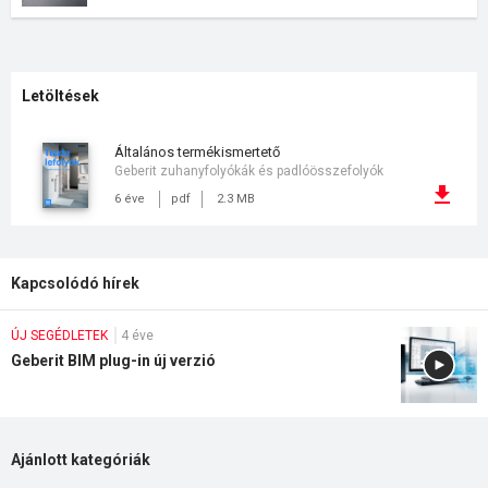
Letöltések
általános termékismertető
Geberit zuhanyfolyókák és padlóösszefolyók
6 éve
pdf
2.3 MB
Kapcsolódó hírek
ÚJ SEGÉDLETEK
4 éve
Geberit BIM plug-in új verzió
Ajánlott kategóriák