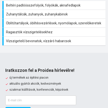
Beltéri padlóösszefolyók, folyókák, aknafedlapok
Zuhanytálcák, zuhanyok, zuhanykabinok
Öblítőtartályok, öblítésvezérlések, nyomólapok, szerelőkeretek
Ragasztók vízszigetelésekhez
Vízszigetelő bevonatok, vízzáró habarcsok
Iratkozzon fel a Proidea hírlevélre!
új termékek az építési piacon
aktuális gyártói akciók, kedvezmények
szakmai kiállítások, konferenciák, képzések