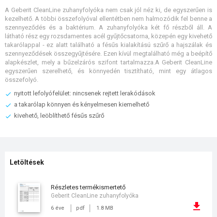
A Geberit CleanLine zuhanyfolyóka nem csak jól néz ki, de egyszerűen is
kezelhető. A többi összefolyóval ellentétben nem halmozódik fel benne a
szennyeződés és a baktérium. A zuhanyfolyóka két fő részből áll. A
látható rész egy rozsdamentes acél gyűjtőcsatorna, közepén egy kivehető
takarólappal - ez alatt található a fésűs kialakítású szűrő a hajszálak és
szennyeződések összegyűjtésére. Ezen kívül megtalálható még a beépítő
alapkészlet, mely a bűzelzárós szifont tartalmazza.A Geberit CleanLine
egyszerűen szerelhető, és könnyedén tisztítható, mint egy átlagos
összefolyó.
nyitott lefolyófelület: nincsenek rejtett lerakódások
a takarólap könnyen és kényelmesen kiemelhető
kivehető, leöblíthető fésűs szűrő
Letöltések
részletes termékismertető
Geberit CleanLine zuhanyfolyóka
6 éve
pdf
1.8 MB