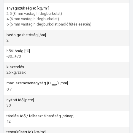
anyagszükséglet [kg/m²]
2,5 (3 mm vastag hidegburkolat)
4 (6 mm vastag hidegburkolat)
6 (6 mm vastag hidegburkolat padlófűtés esetén)
bedolgozhatóság [óra]
2
hőállóság [°C]
-30...+70
kiszerelés
25 kg/zsák
max. szemcsenagyság (D
) [mm]
max
0,7
nyitott idő [perc]
30
tárolási idő / felhasználhatóság [hónap]
12
testsűrűség (ρ) [kg/m³]