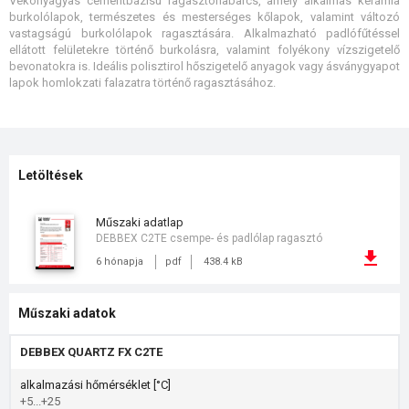
Vékonyágyas cementbázisú ragasztóhabarcs, amely alkalmas kerámia
burkolólapok, természetes és mesterséges kőlapok, valamint változó
vastagságú burkolólapok ragasztására. Alkalmazható padlófűtéssel
ellátott felületekre történő burkolásra, valamint folyékony vízszigetelő
bevonatokra is. Ideális polisztirol hőszigetelő anyagok vagy ásványgyapot
lapok homlokzati falazatra történő ragasztásához.
Letöltések
műszaki adatlap
DEBBEX C2TE csempe- és padlólap ragasztó
6 hónapja
pdf
438.4 kB
Műszaki adatok
DEBBEX QUARTZ FX C2TE
alkalmazási hőmérséklet [°C]
+5...+25