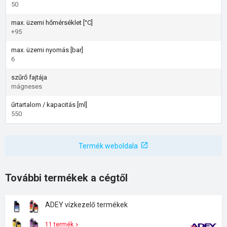
50
max. üzemi hőmérséklet [°C]
+95
max. üzemi nyomás [bar]
6
szűrő fajtája
mágneses
űrtartalom / kapacitás [ml]
550
Termék weboldala
További termékek a cégtől
ADEY vízkezelő termékek
11 termék