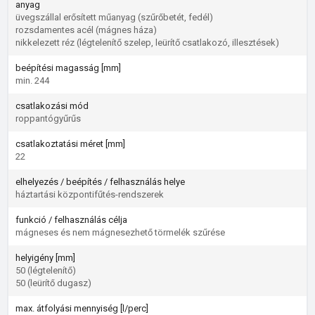
anyag
üvegszállal erősített műanyag (szűrőbetét, fedél)
rozsdamentes acél (mágnes háza)
nikkelezett réz (légtelenítő szelep, leürítő csatlakozó, illesztések)
beépítési magasság [mm]
min. 244
csatlakozási mód
roppantógyűrűs
csatlakoztatási méret [mm]
22
elhelyezés / beépítés / felhasználás helye
háztartási központifűtés-rendszerek
funkció / felhasználás célja
mágneses és nem mágnesezhető törmelék szűrése
helyigény [mm]
50 (légtelenítő)
50 (leürítő dugasz)
max. átfolyási mennyiség [l/perc]