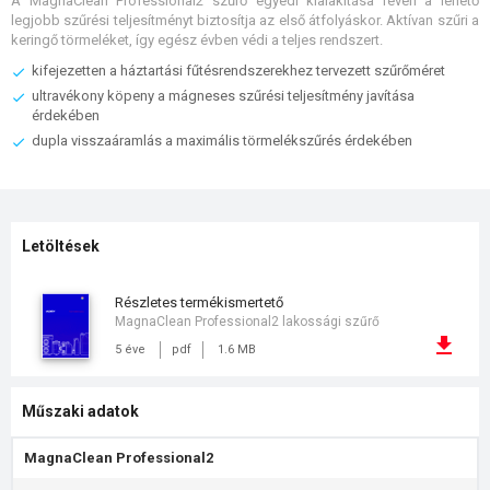
A MagnaClean Professional2 szűrő egyedi kialakítása révén a lehető
legjobb szűrési teljesítményt biztosítja az első átfolyáskor. Aktívan szűri a
keringő törmeléket, így egész évben védi a teljes rendszert.
kifejezetten a háztartási fűtésrendszerekhez tervezett szűrőméret
ultravékony köpeny a mágneses szűrési teljesítmény javítása
érdekében
dupla visszaáramlás a maximális törmelékszűrés érdekében
Letöltések
részletes termékismertető
MagnaClean Professional2 lakossági szűrő
5 éve
pdf
1.6 MB
Műszaki adatok
MagnaClean Professional2