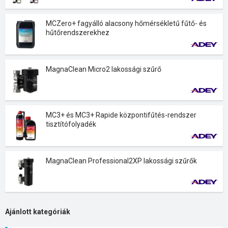
MCZero+ fagyálló alacsony hőmérsékletű fűtő- és
hűtőrendszerekhez
MagnaClean Micro2 lakossági szűrő
MC3+ és MC3+ Rapide központifűtés-rendszer
tisztítófolyadék
MagnaClean Professional2XP lakossági szűrők
Ajánlott kategóriák