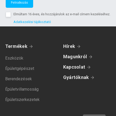
Feliratkozás
Elmúltam 16 éves, és hozzájárulok az e-mail címem kezeléséhez.
Adatkezelési tájékoztató
Termékek
Hírek
Magunkról
Eszközök
Kapcsolat
Épületgépészet
Gyártóknak
Berendezések
Épületvillamosság
Épületszerkezetek