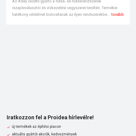
Az Adey vezető gyártó a fűtés- és hűtésrendszerek
iszapleválasztói és vízkezelési vegyszerei terültén. Termékei
hatékony védelmet biztosítanak az ilyen rendszerekben képződött szennyeződések kiszűrésére, kialakulásuk megelőzésére, valamint a rendszerek tisztítására. A termékpaletta hatékony megoldásokat biztosít a kisméretű háztartási rendszerektől (3-4 radiátor) az ipari rendszerekig (8” gerincvezeték).
tovább
Iratkozzon fel a Proidea hírlevélre!
új termékek az építési piacon
aktuális gyártói akciók, kedvezmények