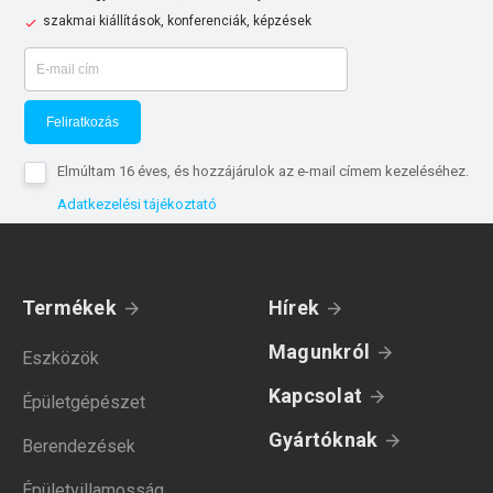
szakmai kiállítások, konferenciák, képzések
Feliratkozás
Elmúltam 16 éves, és hozzájárulok az e-mail címem kezeléséhez.
Adatkezelési tájékoztató
Termékek
Hírek
Magunkról
Eszközök
Kapcsolat
Épületgépészet
Gyártóknak
Berendezések
Épületvillamosság