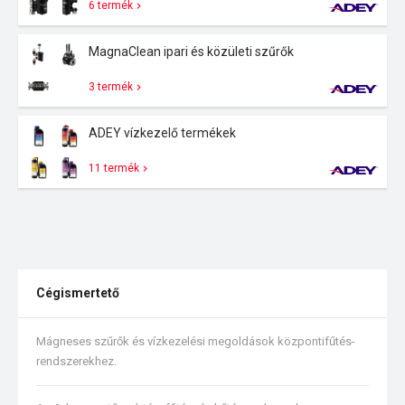
6 termék
MagnaClean ipari és közületi szűrők
3 termék
ADEY vízkezelő termékek
11 termék
Cégismertető
Mágneses szűrők és vízkezelési megoldások központifűtés-
rendszerekhez.