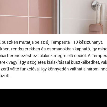
büszkén mutatja be az új Tempesta 110 kézizuhanyt.
kben, rendszerekben és csomagokban kapható, így min
bai berendezéshez találunk megfelelő opciót. A Tempes
erek vagy lágy szögletes kialakítással büszkélkedhet, va
zerű váltó funkcióval, így könnyedén válthat a három inn
özött.