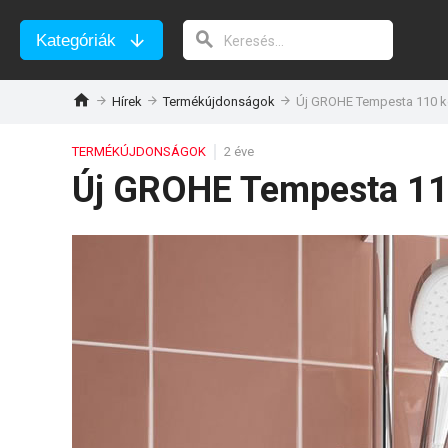
Kategóriák
Hírek
Termékújdonságok
Új GROHE Tempesta 110 k
TERMÉKÚJDONSÁGOK
2 éve
Új GROHE Tempesta 11