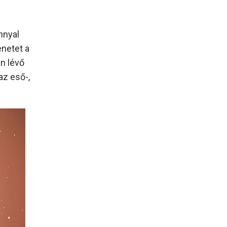
nnyal
enetet a
n lévő
az eső-,