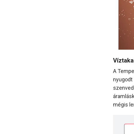
Víztak
A Tempes
nyugodt 
szenvedé
áramlásk
mégis le