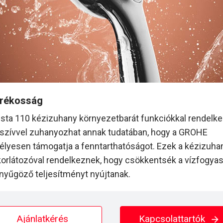
arékosság
ta 110 kézizuhany környezetbarát funkciókkal rendelkez
szívvel zuhanyozhat annak tudatában, hogy a GROHE
lyesen támogatja a fenntarthatóságot. Ezek a kézizuha
orlátozóval rendelkeznek, hogy csökkentsék a vízfogyas
nyűgöző teljesítményt nyújtanak.
Ajánlatkérés
Kapcsolattartók