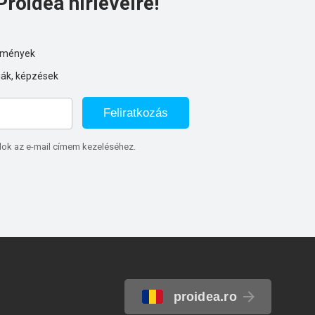
Proidea hírlevélre!
ezmények
iák, képzések
Feliratkozás
lok az e-mail címem kezeléséhez.
proidea.ro