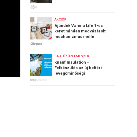
AKCIÓK
Ajándék Valena Life 1-es
keret minden megvásárolt
mechanizmus mellé
SAJTÓKÖZLEMÉNYEK
Knauf Insulation –
Felkészülés az új beltéri
levegőminőségi
követelményekre