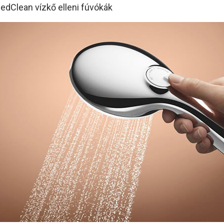
edClean vízkő elleni fúvókák