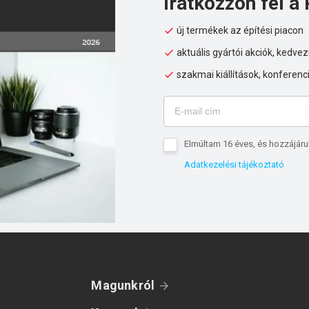
Iratkozzon fel a 
új termékek az építési piacon
aktuális gyártói akciók, kedv
szakmai kiállítások, konferenc
Elmúltam 16 éves, és hozzájáru
Adatkezelési tájékoztató
Magunkról