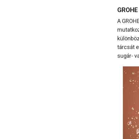
GROHE 
A GROHE 
mutatkoz
különböz
tárcsát 
sugár- 