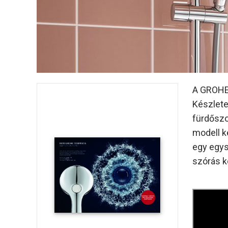
A GROHE 
Készlete
fürdőszo
modell k
egy egys
szórás k