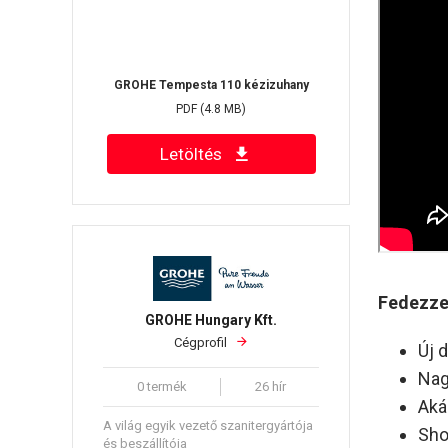
GROHE Tempesta 110 kézizuhany
PDF
(4.8 MB)
Letöltés
Fedezze 
GROHE Hungary Kft.
Cégprofil
Új 
Nag
0 termék
26 hír
Aká
A világ egyik vezető szanitergyártója
Sho
és beszállítója