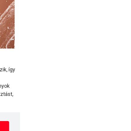
ik, így
nyok
ztást,