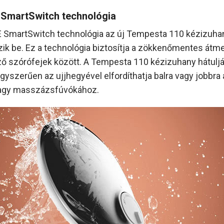
SmartSwitch technológia
SmartSwitch technológia az új Tempesta 110 kézizuha
ik be. Ez a technológia biztosítja a zökkenőmentes átm
ő szórófejek között. A Tempesta 110 kézizuhany hátuljá
egyszerűen az ujjhegyével elfordíthatja balra vagy jobbra 
vagy masszázsfúvókához.