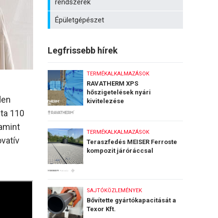
rendszerek
Épületgépészet
Legfrissebb hírek
TERMÉKALKALMAZÁSOK
RAVATHERM XPS
hőszigetelések nyári
den
kivitelezése
ta 110
lamint
TERMÉKALKALMAZÁSOK
ovatív
Teraszfedés MEISER Ferroste
kompozit járóráccsal
SAJTÓKÖZLEMÉNYEK
Bővítette gyártókapacitását a
Texor Kft.