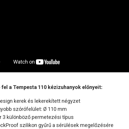
fel a Tempesta 110 kézizuhanyok előnyeit:
design kerek és lekerekített négyzet
yobb szórófelület: Ø 110 mm
r 3 különböző permetezési típus
ckProof szilikon gyűrű a sérülések megelőzésére