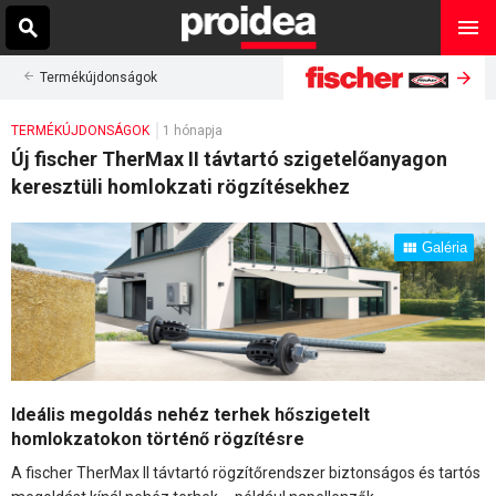
Termékújdonságok
TERMÉKÚJDONSÁGOK
1 hónapja
Új fischer TherMax II távtartó szigetelőanyagon
keresztüli homlokzati rögzítésekhez
Galéria
Ideális megoldás nehéz terhek hőszigetelt
homlokzatokon történő rögzítésre
A fischer TherMax II távtartó rögzítőrendszer biztonságos és tartós