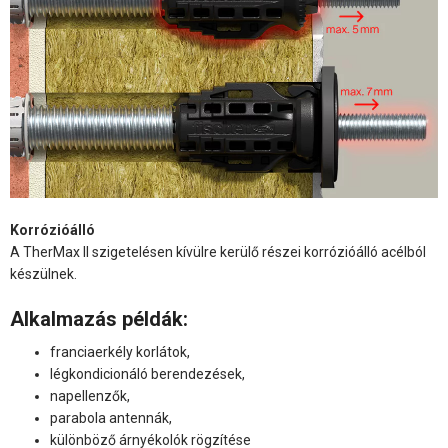
Korrózióálló
A TherMax II szigetelésen kívülre kerülő részei korrózióálló acélból
készülnek.
Alkalmazás példák:
franciaerkély korlátok,
légkondicionáló berendezések,
napellenzők,
parabola antennák,
különböző árnyékolók rögzítése