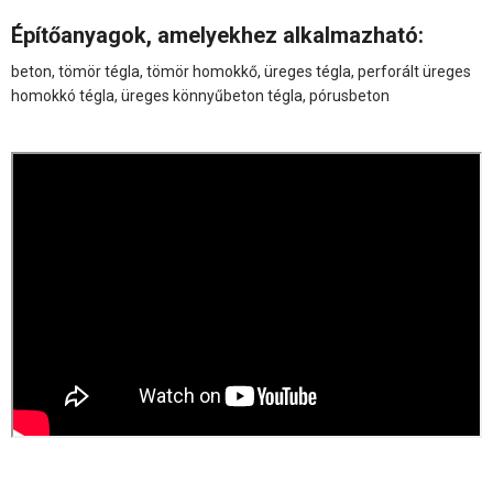
Építőanyagok, amelyekhez alkalmazható:
beton, tömör tégla, tömör homokkő, üreges tégla, perforált üreges
homokkó tégla, üreges könnyűbeton tégla, pórusbeton