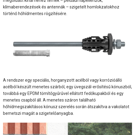
megoldást kínál nehéz terhek – például napellenzők,
klímaberendezések és antennák – szigetelt homlokzatokhoz
történő hőhídmentes rögzítésére.
A rendszer egy speciális, horganyzott acélból vagy korrózióálló
acélból készült menetes szárból, egy üvegszál-erősítésű kónuszból,
továbbá egy EPDM tömítőgyűrűvel ellátott fedőkupakból és egy
menetes csapból áll. A menetes száron található
hőhídmegszakításos kónusz szerelés során átszakítva a vakolatot
bemetszi magát a szigetelőanyagba.