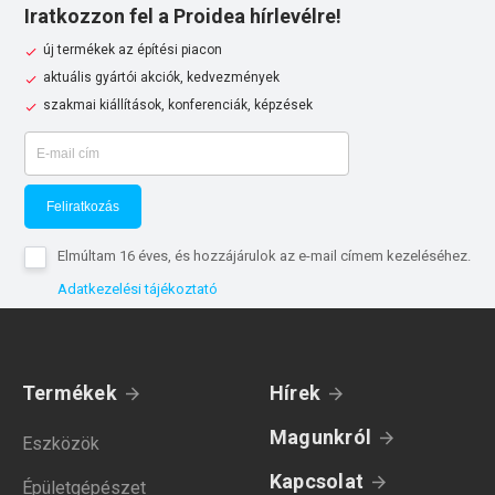
Iratkozzon fel a Proidea hírlevélre!
új termékek az építési piacon
aktuális gyártói akciók, kedvezmények
szakmai kiállítások, konferenciák, képzések
Feliratkozás
Elmúltam 16 éves, és hozzájárulok az e-mail címem kezeléséhez.
Adatkezelési tájékoztató
Termékek
Hírek
Magunkról
Eszközök
Kapcsolat
Épületgépészet