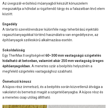
Az üvegszál-erősítésű műanyagból készült kónuszelem
megszakítja a hőhidat a rögzítendő tárgy és a falazatban lévő elem
között.
Engedély
A távtartó szerelőrendszer különféle nagy teherbírású injektáló
ragasztóanyagokkal történő használatra van engedélyezve, az
építőanyagok széleskörű alkalmazása esetén.
Sokoldalúság
Egy TherMax II segítségével
60–300 mm vastagságú szigetelés
hidalható át betonban, valamint akár 250 mm vastagság üreges
építőanyagokban.
A menetes szár a beépítés helyszínén a
megfelelő szigetelés vastagsághoz szabható.
Önmetsző kónusz
A kúpos rész önmetsző, és a beépítés során közvetlenül átvágja a
vakolatot és bemetszi magát a szigetelőanyagba. A kúpos rész és
a menetes csap utólag állítható.