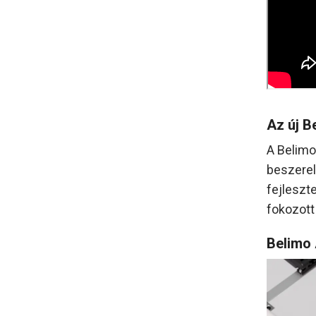
Az új B
A Belimo
beszerel
fejleszt
fokozott
Belimo 