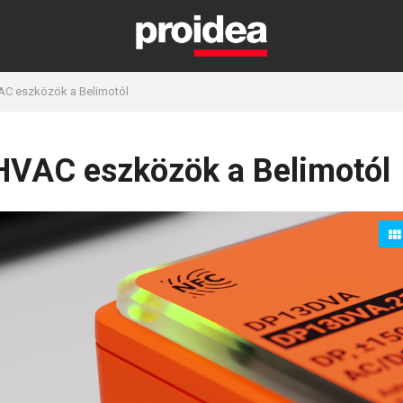
VAC eszközök a Belimotól
s HVAC eszközök a Belimotól