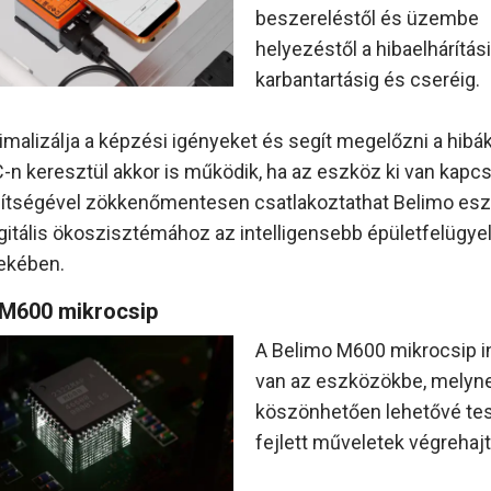
beszereléstől és üzembe
helyezéstől a hibaelhárítási
karbantartásig és cseréig.
imalizálja a képzési igényeket és segít megelőzni a hibák
-n keresztül akkor is működik, ha az eszköz ki van kapcs
ítségével zökkenőmentesen csatlakoztathat Belimo es
igitális ökoszisztémához az intelligensebb épületfelügye
ekében.
 M600 mikrocsip
A Belimo M600 mikrocsip i
van az eszközökbe, melyn
köszönhetően lehetővé tes
fejlett műveletek végrehajt