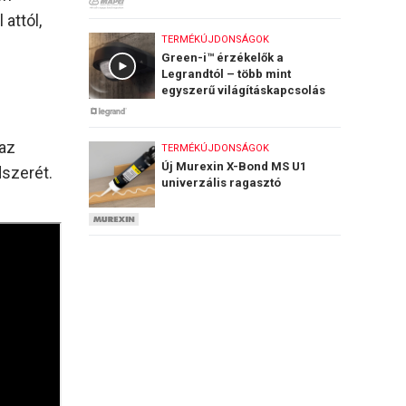
attól,
TERMÉKÚJDONSÁGOK
Green-i™ érzékelők a
Legrandtól – több mint
egyszerű világításkapcsolás
 az
TERMÉKÚJDONSÁGOK
Új Murexin X-Bond MS U1
szerét.
univerzális ragasztó