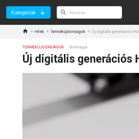
Kategóriák
Hírek
Termékújdonságok
Új digitális generációs H
TERMÉKÚJDONSÁGOK
8 hónapja
Új digitális generáció