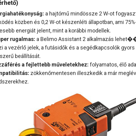
érhető)
rgiahatékonyság:
a hajtómű mindössze 2 W-ot fogyasz
ödés közben és 0,2 W-ot készenléti állapotban, ami 75%
esebb energiát jelent, mint a korábbi modellek.
per rugalmas:
a Belimo Assistant 2 alkalmazás lehet�
zi a vezérlő jelek, a futásidők és a segédkapcsolók gyors
szerű beállítását.
záférés a fejlettebb műveletekhez:
folyamatos, élő ada
patibilitás:
zökkenőmentesen illeszkedik a már meglé
dszerekhez.