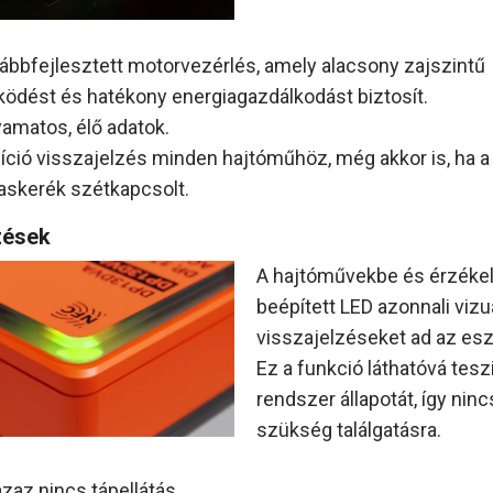
ábbfejlesztett motorvezérlés, amely alacsony zajszintű
ödést és hatékony energiagazdálkodást biztosít.
yamatos, élő adatok.
íció visszajelzés minden hajtóműhöz, még akkor is, ha a
askerék szétkapcsolt.
zések
A hajtóművekbe és érzéke
beépített LED azonnali vizu
visszajelzéseket ad az esz
Ez a funkció láthatóvá teszi
rendszer állapotát, így ninc
szükség találgatásra.
 azaz nincs tápellátás.