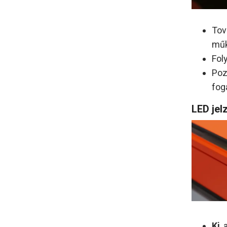
Tov
műk
Fol
Poz
fog
LED jel
Ki
,