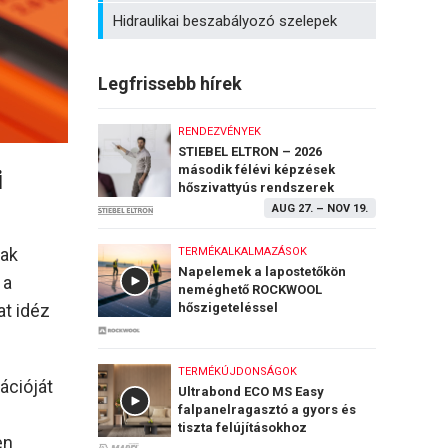
Hidraulikai beszabályozó szelepek
Legfrissebb hírek
RENDEZVÉNYEK
STIEBEL ELTRON – 2026
második félévi képzések
i
hőszivattyús rendszerek
telepítéséről
AUG 27.
–
NOV 19.
nak
TERMÉKALKALMAZÁSOK
Napelemek a lapostetőkön
 a
neméghető ROCKWOOL
t idéz
hőszigeteléssel
TERMÉKÚJDONSÁGOK
ációját
Ultrabond ECO MS Easy
falpanelragasztó a gyors és
tiszta felújításokhoz
en