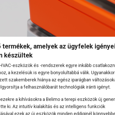
ő termékek, amelyek az ügyfelek igénye
n készültek
HVAC-eszközök és -rendszerek egyre inkább csatlakoz
z, a kezelésük is egyre bonyolultabbá válik. Ugyanakkor
ett szakemberek hiánya az egész iparágban változásoka
elgyorsítja a felhasználóbarát technológiák iránti igényt.
 ezekre a kihívásokra a Belimo a terepi eszközök új gener
tte ki. Az intuitív kialakítás és az intelligens funkciók
ásával ezek az új eszközök minden eddiginél könnyebb