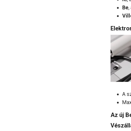
Be
,
Vil
Elektro
A s
Max
Az új B
Vészáll