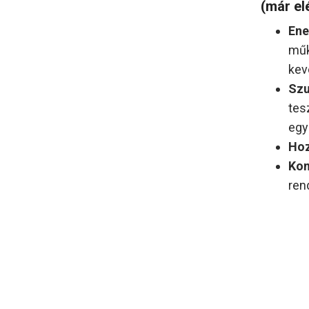
(már el
Ene
műk
kev
Szu
tes
egy
Hoz
Kom
ren