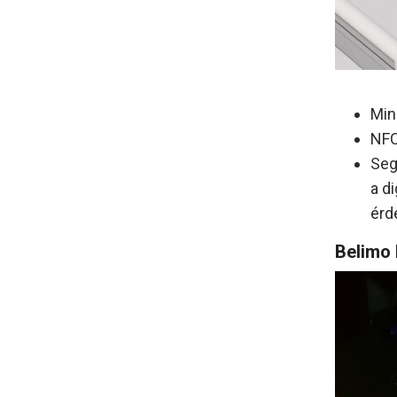
Min
NFC
Seg
a d
érd
Belimo