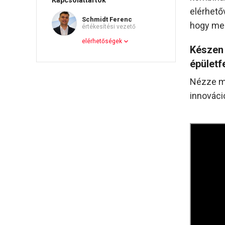
Kapcsolattartók
elérhetőv
Schmidt Ferenc
hogy men
értékesítési vezető
elérhetőségek
Készen 
épületf
Nézze me
innováci