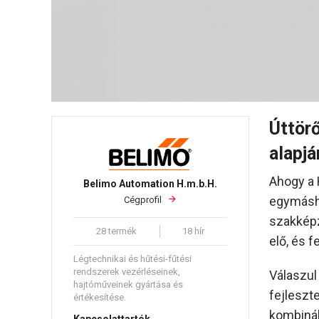
Úttör
alapjá
Ahogy a 
Belimo Automation H.m.b.H.
egymásho
Cégprofil
szakképz
28 termék
18 hír
elő, és f
Légtechnikai és hűtési-fűtési
rendszerek vezérléseinek,
Válaszul
hajtóműveinek gyártása és
fejleszte
értékesítése.
kombinál