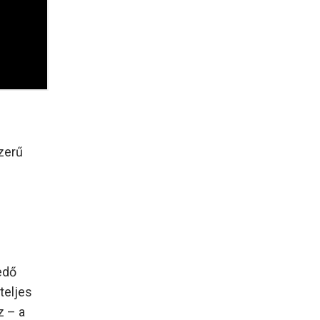
szerű
edő
teljes
z – a