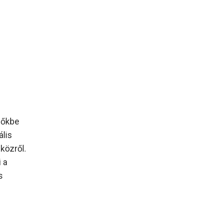
lőkbe
ális
közről.
 a
s