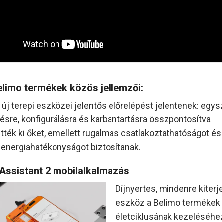
elimo termékek közös jellemzői:
 új terepi eszközei jelentős előrelépést jelentenek: egy
ésre, konfigurálásra és karbantartásra összpontosítva
ették ki őket, emellett rugalmas csatlakoztathatóságot és
 energiahatékonyságot biztosítanak.
Assistant 2 mobilalkalmazás
Díjnyertes, mindenre kiterj
eszköz a Belimo termékek 
életciklusának kezeléséhe