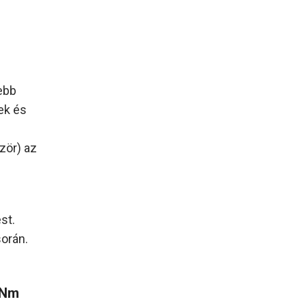
ebb
ek és
zör) az
st.
során.
 Nm