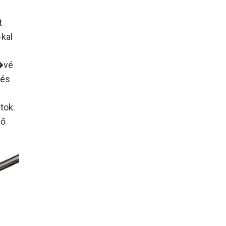
t
-kal
�vé
 és
tok.
vő