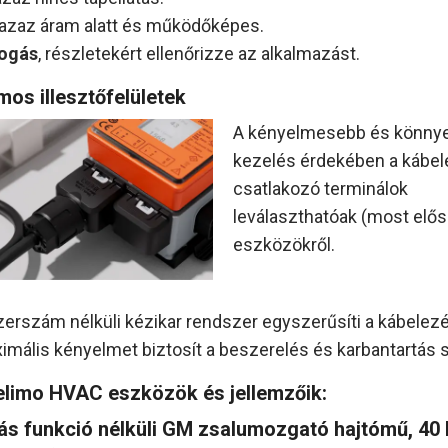
 azaz áram alatt és működőképes.
logás
, részletekért ellenőrizze az alkalmazást.
mos illesztőfelületek
A kényelmesebb és könny
kezelés érdekében a kábel
csatlakozó terminálok
leválaszthatóak (most elős
eszközökről.
zerszám nélküli kézikar rendszer egyszerűsíti a kábelezé
imális kényelmet biztosít a beszerelés és karbantartás 
elimo HVAC eszközök és jellemzőik:
ás funkció nélküli GM zsalumozgató hajtómű, 40