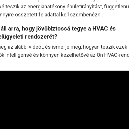
é teszik az energiahatékony épületirányítást, függetlenül 
nyire összetett feladattal kell szembenézni.
áll arra, hogy jövőbiztossá tegye a HVAC és
elügyeleti rendszerét?
g az alábbi videót, és ismerje meg, hogyan teszik ezek
ók intelligensé és könnyen kezelhetővé az Ön HVAC-rend