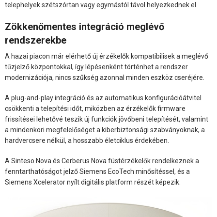
telephelyek szétszórtan vagy egymástól távol helyezkednek el.
Zökkenőmentes integráció meglévő
rendszerekbe
A hazai piacon már elérhető új érzékelők kompatibilisek a meglévő
tűzjelző központokkal, így lépésenként történhet a rendszer
modernizációja, nincs szűkség azonnal minden eszköz cseréjére.
A plug-and-play integráció és az automatikus konfigurációátvitel
csökkenti a telepítési időt, miközben az érzékelők firmware
frissítései lehetővé teszik új funkciók jövőbeni telepítését, valamint
a mindenkori megfelelőséget a kiberbiztonsági szabványoknak, a
hardvercsere nélkül, a hosszabb életciklus érdekében.
A Sinteso Nova és Cerberus Nova füstérzékelők rendelkeznek a
fenntarthatóságot jelző Siemens EcoTech minősítéssel, és a
Siemens Xcelerator nyílt digitális platform részét képezik.