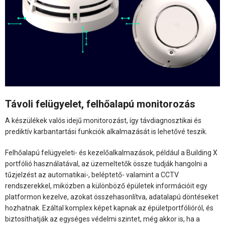
Távoli felügyelet, felhőalapú monitorozás
A készülékek valós idejű monitorozást, így távdiagnosztikai és
prediktív karbantartási funkciók alkalmazását is lehetővé teszik.
Felhőalapú felügyeleti- és kezelőalkalmazások, például a Building X
portfólió használatával, az üzemeltetők össze tudják hangolni a
tűzjelzést az automatikai-, beléptető- valamint a CCTV
rendszerekkel, miközben a különböző épületek információit egy
platformon kezelve, azokat összehasonlítva, adatalapú döntéseket
hozhatnak. Ezáltal komplex képet kapnak az épületportfólióról, és
biztosíthatják az egységes védelmi szintet, még akkor is, ha a