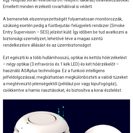
egy felújítás során véletlenül ott felejtett takarás) beavatkozásokat.
Emellett minden érzékelő rovarhálóval is védett.
A bemenetek elszennyezettségét folyamatosan monitorozzák,
szükség esetén pedig a füstbejutás-felügyeleti rendszer (Smoke
Entry Supervision – SES) jelzést küld. Így időben be tud avatkozni a
biztonsági személyzet, lehetővé téve a magas szintű
rendelkezésre állásást és az üzembiztonságot.
Ezt egészíti ki a több hullámhosszú, optikai és kettős hőérzékelést
– négy optikai (3 infravörös és 1 kék LED) és két hőérzékelőt –
használó ASAplus technológia. Ez a funkció intelligens
jelfeldolgozással, megbízhatóan megkülönbözteti a valódi tüzeket
a megtévesztő jelenségektől (például por vagy kipufogógáz),
csökkentve a hamis riasztásokat, és biztosítva a korai észlelést.