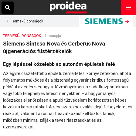
Termékújdonságok
TERMÉKÚJDONSÁGOK
1 hónapja
Siemens Sinteso Nova és Cerberus Nova
újgenerációs füstérzékelők
Egy lépéssel közelebb az autonóm épületek felé
Az egyre összetettebb épületüzemeltetési környezetekben, ahol a
folyamatos működés és a biztonság egyaránt kritikus fontosságú –
például az egészségügyi intézményekben, az adatközpontokban
vagy több telephelyes létesítményekben – a hagyományos,
időszakos ellenőrzésen alapuló tűzvédelem korlátozottan képes
kezelni a kockázatokat. A rendszereknek valós idejű felügyeletet és
reakciót, valamint azonnali beavatkozást kell biztosítaniuk,
miközben minimalizálják a téves riasztásokat és az
üzemzavarokat.