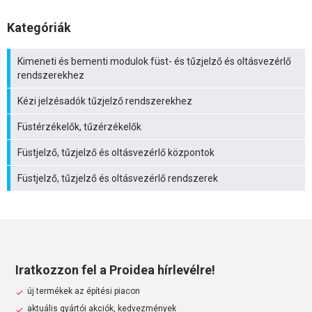
Kategóriák
Kimeneti és bementi modulok füst- és tűzjelző és oltásvezérlő
rendszerekhez
Kézi jelzésadók tűzjelző rendszerekhez
Füstérzékelők, tűzérzékelők
Füstjelző, tűzjelző és oltásvezérlő központok
Füstjelző, tűzjelző és oltásvezérlő rendszerek
Iratkozzon fel a Proidea hírlevélre!
új termékek az építési piacon
aktuális gyártói akciók, kedvezmények