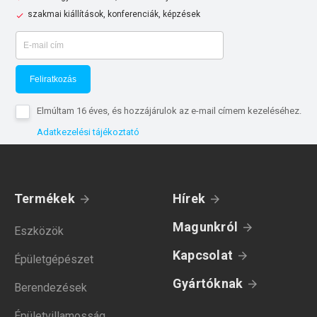
szakmai kiállítások, konferenciák, képzések
Feliratkozás
Elmúltam 16 éves, és hozzájárulok az e-mail címem kezeléséhez.
Adatkezelési tájékoztató
Termékek
Hírek
Magunkról
Eszközök
Kapcsolat
Épületgépészet
Gyártóknak
Berendezések
Épületvillamosság