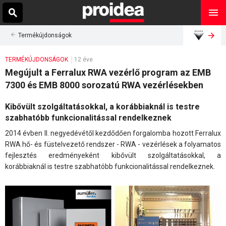
Termékújdonságok
TERMÉKÚJDONSÁGOK
12 éve
Megújult a Ferralux RWA vezérlő program az EMB
7300 és EMB 8000 sorozatú RWA vezérlésekben
Kibővült szolgáltatásokkal, a korábbiaknál is testre
szabhatóbb funkcionalitással rendelkeznek
2014 évben II. negyedévétől kezdődően forgalomba hozott Ferralux
RWA hő- és füstelvezető rendszer - RWA - vezérlések a folyamatos
fejlesztés eredményeként kibővült szolgáltatásokkal, a
korábbiaknál is testre szabhatóbb funkcionalitással rendelkeznek.