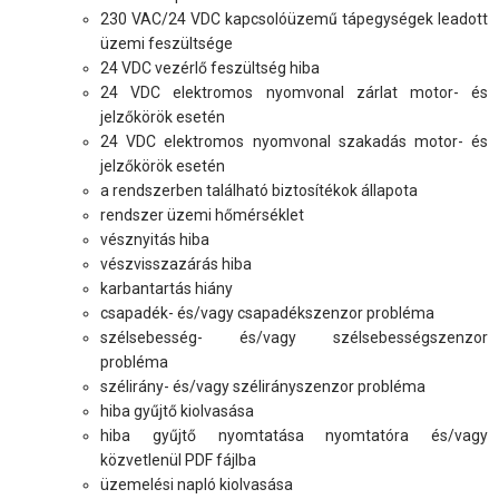
230 VAC/24 VDC kapcsolóüzemű tápegységek leadott
üzemi feszültsége
24 VDC vezérlő feszültség hiba
24 VDC elektromos nyomvonal zárlat motor- és
jelzőkörök esetén
24 VDC elektromos nyomvonal szakadás motor- és
jelzőkörök esetén
a rendszerben található biztosítékok állapota
rendszer üzemi hőmérséklet
vésznyitás hiba
vészvisszazárás hiba
karbantartás hiány
csapadék- és/vagy csapadékszenzor probléma
szélsebesség- és/vagy szélsebességszenzor
probléma
szélirány- és/vagy szélirányszenzor probléma
hiba gyűjtő kiolvasása
hiba gyűjtő nyomtatása nyomtatóra és/vagy
közvetlenül PDF fájlba
üzemelési napló kiolvasása