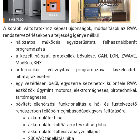
A korábbi változatokhoz képest újdonságok, módosítások az RWA
rendszervezérlésekben a teljesség igénye nélkül:
hálózatos működés egyszerűsített, felhasználóbarát
programozása
a kezelt hálózati protokollok bővülése: CAN, LON, ZWAVE,
ModBus, KNX
automatikus vésznyitás programozása kiszélesített
hibafajták esetén
egy vezérlésen belül, egyszerre kezelhetők különféle RWA
eszközök, úgymint motoros, elektromágneses, pirotechnikai,
tartómágneses
bővített ellenőrzési funkcionalitás a hő- és füstelvezető
rendszerben fellépő meghibásodások gyors feltárására
akkumulátor hiba
akkumulátor töltőáram/feszültség hiba
akkumulátor töltésszabályzó állapot
230VAC tápellátás hiba