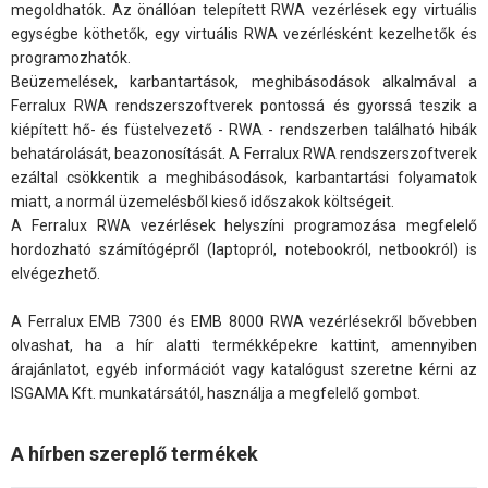
megoldhatók. Az önállóan telepített RWA vezérlések egy virtuális
egységbe köthetők, egy virtuális RWA vezérlésként kezelhetők és
programozhatók.
Beüzemelések, karbantartások, meghibásodások alkalmával a
Ferralux RWA rendszerszoftverek pontossá és gyorssá teszik a
kiépített hő- és füstelvezető - RWA - rendszerben található hibák
behatárolását, beazonosítását. A Ferralux RWA rendszerszoftverek
ezáltal csökkentik a meghibásodások, karbantartási folyamatok
miatt, a normál üzemelésből kieső időszakok költségeit.
A Ferralux RWA vezérlések helyszíni programozása megfelelő
hordozható számítógépről (laptopról, notebookról, netbookról) is
elvégezhető.
A Ferralux EMB 7300 és EMB 8000 RWA vezérlésekről bővebben
olvashat, ha a hír alatti termékképekre kattint, amennyiben
árajánlatot, egyéb információt vagy katalógust szeretne kérni az
ISGAMA Kft. munkatársától, használja a megfelelő gombot.
A hírben szereplő termékek