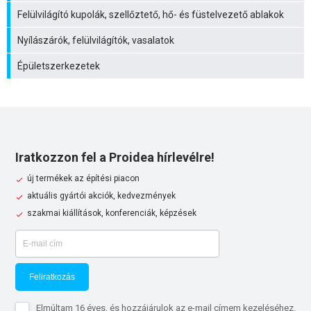
Felülvilágító kupolák, szellőztető, hő- és füstelvezető ablakok
Nyílászárók, felülvilágítók, vasalatok
Épületszerkezetek
Iratkozzon fel a Proidea hírlevélre!
új termékek az építési piacon
aktuális gyártói akciók, kedvezmények
szakmai kiállítások, konferenciák, képzések
Feliratkozás
Elmúltam 16 éves, és hozzájárulok az e-mail címem kezeléséhez.