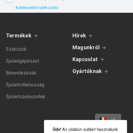
Adatkezelési tájékoztató
Termékek
Hírek
Magunkról
Eszközök
Kapcsolat
Épületgépészet
Gyártóknak
Berendezések
Épületvillamosság
Épületszerkezetek
Üdv!
Az oldalon sütiket használunk.