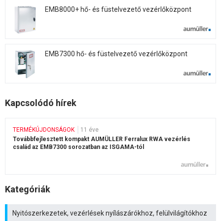
EMB8000+ hő- és füstelvezető vezérlőközpont
EMB7300 hő- és füstelvezető vezérlőközpont
Kapcsolódó hírek
TERMÉKÚJDONSÁGOK
11 éve
Továbbfejlesztett kompakt AUMÜLLER Ferralux RWA vezérlés
család az EMB7300 sorozatban az ISGAMA-tól
Kategóriák
Nyitószerkezetek, vezérlések nyílászárókhoz, felülvilágítókhoz