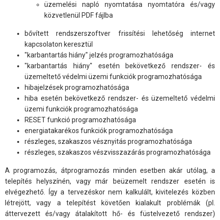
üzemelési napló nyomtatása nyomtatóra és/vagy
közvetlenül PDF fájlba
bővített rendszerszoftver frissítési lehetőség internet
kapcsolaton keresztül
"karbantartás hiány" jelzés programozhatósága
"karbantartás hiány" esetén bekövetkező rendszer- és
üzemeltető védelmi üzemi funkciók programozhatósága
hibajelzések programozhatósága
hiba esetén bekövetkező rendszer- és üzemeltető védelmi
üzemi funkciók programozhatósága
RESET funkció programozhatósága
energiatakarékos funkciók programozhatósága
részleges, szakaszos vésznyitás programozhatósága
részleges, szakaszos vészvisszazárás programozhatósága
A programozás, átprogramozás minden esetben akár utólag, a
telepítés helyszínén, vagy már beüzemelt rendszer esetén is
elvégezhető. Így a tervezéskor nem kalkulált, kivitelezés közben
létrejött, vagy a telepítést követően kialakult problémák (pl.
áttervezett és/vagy átalakított hő- és füstelvezető rendszer)