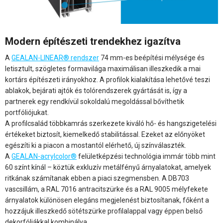
Modern építészeti trendekhez igazítva
A
GEALAN-LINEAR® rendszer
74 mm-es beépítési mélysége és
letisztult, szögletes formavilága maximálisan illeszkedik a mai
kortárs építészeti irányokhoz. A profilok kialakítása lehetővé teszi
ablakok, bejárati ajtók és tolórendszerek gyártását is, így a
partnerek egy rendkívül sokoldalú megoldással bővíthetik
portfóliójukat.
A profilcsalád többkamrás szerkezete kiváló hő- és hangszigetelési
értékeket biztosít, kiemelkedő stabilitással. Ezeket az előnyöket
egészíti ki a piacon a mostantól elérhető, új színválaszték.
A
GEALAN-acrylcolor®
felületképzési technológia immár több mint
60 színt kínál – köztük exkluzív metálfényű árnyalatokat, amelyek
ritkának számítanak ebben a piaci szegmensben. A DB703
vascsillám, a RAL 7016 antracitszürke és a RAL 9005 mélyfekete
árnyalatok különösen elegáns megjelenést biztosítanak, főként a
hozzájuk illeszkedő sötétszürke profilalappal vagy éppen belső
dekorfóliákkal kombinálva.