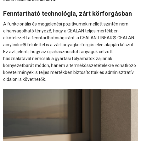
Fenntartható technológia, zárt körforgásban
A funkcionális és megjelenési pozitívumok mellett szintén nem
elhanyagolható tényező, hogy a GEALAN teljes mértékben
elkötelezett a fenntarthatóság iránt: a GEALAN-LINEAR® GEALAN-
acrylcolor® felülettel is a zárt anyagkörforgás elve alapján készül.
Ez azt jelenti, hogy az újrahasznosított anyagok célzott
használatával nemcsak a gyártási folyamatok zajlanak
környezetbarát módon, hanem a termékösszetételekre vonatkozó
követelmények is teljes mértékben biztosítottak és adminisztratív
oldalon is követhetők.