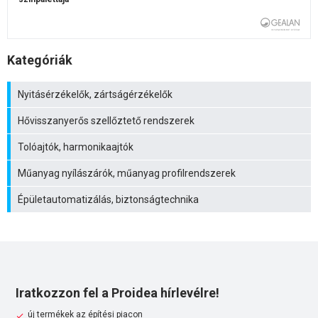
Kategóriák
Nyitásérzékelők, zártságérzékelők
Hővisszanyerős szellőztető rendszerek
Tolóajtók, harmonikaajtók
Műanyag nyílászárók, műanyag profilrendszerek
Épületautomatizálás, biztonságtechnika
Iratkozzon fel a Proidea hírlevélre!
új termékek az építési piacon