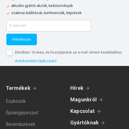
aktuális gyártói akciók, kedvezmények
szakmai kiállítások, konferenciák, képzések
Feliratkozás
Elmúltam 16 éves, és hozzájárulok az e-mail címem kezeléséhez.
Adatkezelési tájékoztató
Termékek
Hírek
Magunkról
Eszközök
Kapcsolat
Épületgépészet
Gyártóknak
Berendezések