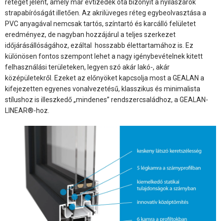
réteget jelent, amely már évtizedek óta bizonyít a nyílászárók
strapabíróságát illetően. Az akrilüveges réteg egybeolvasztása a
PVC anyagával nemcsak tartós, színtartó és karcálló felületet
eredményez, de nagyban hozzájárul a teljes szerkezet
időjárásállóságához, ezáltal hosszabb élettartamához is. Ez
különösen fontos szempont lehet a nagy igénybevételnek kitett
felhasználási területeken, legyen szó akár lakó-, akár
középületekről. Ezeket az előnyöket kapcsolja most a GEALAN a
kifejezetten egyenes vonalvezetésű, klasszikus és minimalista
stílushoz is illeszkedő „mindenes” rendszercsaládhoz, a GEALAN-
LINEAR®-hoz.