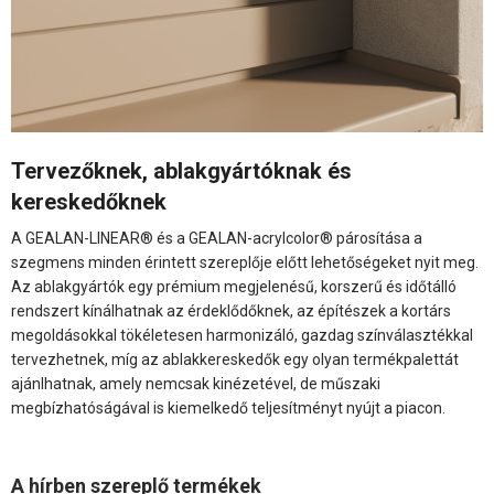
Tervezőknek, ablakgyártóknak és
kereskedőknek
A GEALAN-LINEAR® és a GEALAN-acrylcolor® párosítása a
szegmens minden érintett szereplője előtt lehetőségeket nyit meg.
Az ablakgyártók egy prémium megjelenésű, korszerű és időtálló
rendszert kínálhatnak az érdeklődőknek, az építészek a kortárs
megoldásokkal tökéletesen harmonizáló, gazdag színválasztékkal
tervezhetnek, míg az ablakkereskedők egy olyan termékpalettát
ajánlhatnak, amely nemcsak kinézetével, de műszaki
megbízhatóságával is kiemelkedő teljesítményt nyújt a piacon.
A hírben szereplő termékek