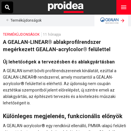
Termékújdonságok
TERMÉKÚJDONSÁGOK
11 hónapja
A GEALAN-LINEAR® ablakprofilrendszer
megérkezett GEALAN-acrylcolor® felülettel
Új lehetőségek a tervezésben és ablakgyártásban
A GEALAN ismét bővíti profilrendszereinek kínálatát, ezúttal a
GEALAN-LINEAR® rendszerrel, amely mostantól a GEALAN-
acrylcolor® felülettel is elérhető. Az újdonság nem csupán
esztétikai szempontból jelent előrelépést, új szintre emeli az
ablakgyártás, az építészeti tervezés és a kivitelezés műszaki
lehetőségeit is.
Különleges megjelenés, funkcionális előnyök
A GEALAN-acrylcolor® egy rendkívül ellenálló, PMMA-alapú felületi